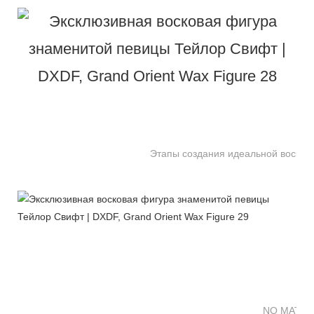
Этапы создания идеальной восково
NO MATTE