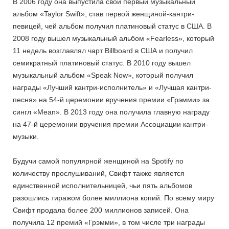
В 2006 году она выпустила свой первый музыкальный
альбом «Taylor Swift», став первой женщиной-кантри-
певицей, чей альбом получил платиновый статус в США. В
2008 году вышел музыкальный альбом «Fearless», который
11 недель возглавлял чарт Billboard в США и получил
семикратный платиновый статус. В 2010 году вышел
музыкальный альбом «Speak Now», который получил
награды «Лучший кантри-исполнитель» и «Лучшая кантри-
песня» на 54-й церемонии вручения премии «Грэмми» за
сингл «Mean». В 2013 году она получила главную награду
на 47-й церемонии вручения премии Ассоциации кантри-
музыки.
Будучи самой популярной женщиной на Spotify по
количеству прослушиваний, Свифт также является
единственной исполнительницей, чьи пять альбомов
разошлись тиражом более миллиона копий. По всему миру
Свифт продала более 200 миллионов записей. Она
получила 12 премий «Грэмми», в том числе три награды