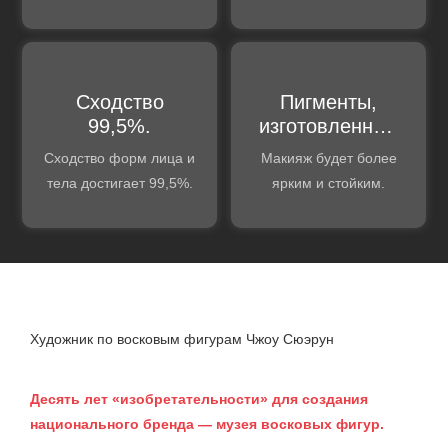
обнаружения дефектов
восковых фигур, так
качества.
что вы можете
обменяться богатым
опытом.
Сходство
Пигменты,
99,5%.
изготовленные
на заказ
Сходство форм лица и
Макияж будет более
тела достигает 99,5%.
ярким и стойким.
Художник по восковым фигурам Чжоу Сюэрун
Десять лет «изобретательности» для создания
национального бренда — музея восковых фигур.