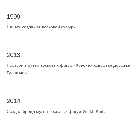
1999
Начать создание восковой фигуры
2013
Построил музей восковых фигур «Красная ковровая дорожка
Гуланъю».
Построен музей восковых фигур «Красная ковровая
дорожка» в малазийском I-city.
2014
Создал бренд музея восковых фигур WeiMuKaiLa.