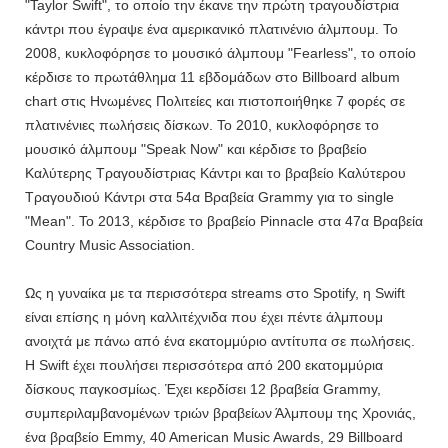
"Taylor Swift", το οποίο την έκανε την πρώτη τραγουδίστρια
κάντρι που έγραψε ένα αμερικανικό πλατινένιο άλμπουμ. Το
2008, κυκλοφόρησε το μουσικό άλμπουμ "Fearless", το οποίο
κέρδισε το πρωτάθλημα 11 εβδομάδων στο Billboard album
chart στις Ηνωμένες Πολιτείες και πιστοποιήθηκε 7 φορές σε
πλατινένιες πωλήσεις δίσκων. Το 2010, κυκλοφόρησε το
μουσικό άλμπουμ "Speak Now" και κέρδισε το βραβείο
Καλύτερης Τραγουδίστριας Κάντρι και το βραβείο Καλύτερου
Τραγουδιού Κάντρι στα 54α Βραβεία Grammy για το single
"Mean". Το 2013, κέρδισε το βραβείο Pinnacle στα 47α Βραβεία
Country Music Association.
Ως η γυναίκα με τα περισσότερα streams στο Spotify, η Swift
είναι επίσης η μόνη καλλιτέχνιδα που έχει πέντε άλμπουμ
ανοιχτά με πάνω από ένα εκατομμύριο αντίτυπα σε πωλήσεις.
Η Swift έχει πουλήσει περισσότερα από 200 εκατομμύρια
δίσκους παγκοσμίως. Έχει κερδίσει 12 βραβεία Grammy,
συμπεριλαμβανομένων τριών βραβείων Άλμπουμ της Χρονιάς,
ένα βραβείο Emmy, 40 American Music Awards, 29 Billboard