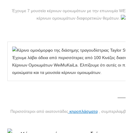
Έχουμε 7 μουσεία κέρινων ομοιωμάτων με την επωνυμία WEI MU 
κέρινων ομοιωμάτων διαφορετικών θεμάτων.
Έχουμε λάβει άδεια από περισσότερες από 100 Κινέζες διασημό
Κέρινων Ομοιωμάτων WeiMuKaiLa. Ελπίζουμε ότι αυτές οι πληρο
ομοιώματα και τα μουσεία κέρινων ομοιωμάτων.
MORE THAN 12 
Περισσότεροι από εκατοντάδες
κηροπλάσματα
, συμπεριλαμβανομ