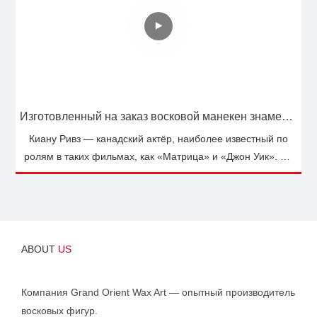
Изготовленный на заказ восковой манекен знаменитой голливудской звезды Киану Ривза | DXDF, Grand Orient Wax Figure
Киану Ривз — канадский актёр, наиболее известный по
ролям в таких фильмах, как «Матрица» и «Джон Уик». Он
завоевал множество поклонников благодаря своему
таланту, обаянию и простоте в общении. Ривз получил
высокую оценку за разнообразие своих ролей и
преданность своему делу. Он также известен своей
благотворительностью и добротой по отношению к другим.
ABOUT
US
В целом, Киану Ривз — высоко ценимый и уважаемый
актёр в индустрии развлечений.
Компания Grand Orient Wax Art — опытный производитель
восковых фигур.