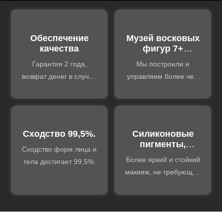
Обеспечение
Музей восковых
качества
фигур 7+
брендов
Гарантия 2 года,
Мы построили и
возврат денег в случае
управляем более чем
обнаружения дефектов
7 фирменными
качества. Пожизненная
музеями восковых
техническая
фигур, поэтому можем
поддержка.
обменяться богатым
Сходство 99,5%.
Силиконовые
опытом.
пигменты,
Сходство форм лица и
изготовленные
Более яркий и стойкий
тела достигает 99,5%.
на заказ
макияж, не требующий
особого ухода.