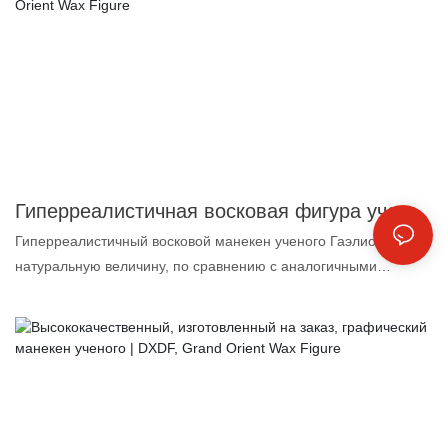
пользуется хорошей репутацией на рынке. Компания DXDF,
Grand Orient Wax Figure, устранила недостатки предыдущих
продуктов и постоянно их совершенствует. Характеристики
гиперреалистичного, изготовленного на заказ вручную,
полноразмерного воскового манекена Теслы могут быть
настроены в соответствии с вашими потребностями.
Гиперреалистичная восковая фигура ученого Галилео в натуральную величину из Музея восковых фигур | DXDF, Grand Orient Wax Figure
Гиперреалистичный восковой манекен ученого Гаэлио в
натуральную величину, по сравнению с аналогичными
продуктами на рынке, обладает несравненно выдающимися
преимуществами с точки зрения производительности,
качества, внешнего вида и т. д., и пользуется хорошей
репутацией на рынке. Компания DXDF, Grand Orient Wax
Figure, устранила недостатки предыдущих продуктов и
постоянно их совершенствует. Технические характеристики
лучшего гиперреалистичного воскового манекена ученого