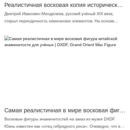
очарует публику, обеспечивая захватывающий опыт,
Реалистичная восковая копия исторического ученого Менделеева в натуральную величину | DXDF, Grand Orient Wax Figure
прославляющий наследие этого выдающегося ученого.
Дмитрий Иванович Менделеев, русский учёный XIX века,
Ощутите красоту и реализм нашего мастерства с этой
открыл периодичность химических элементов. На основе
необыкновенной восковой фигурой.
атомного веса он создал первую в мире периодическую
таблицу элементов и предсказал существование некоторых
ранее неизвестных элементов. Мы создали эту восковую
фигуру, чтобы увековечить его вклад в научное сообщество и
его великие открытия.
Самая реалистичная в мире восковая фигура китайской знаменитости для учёных | DXDF, Grand Orient Wax Figure
Восковые фигуры знаменитостей на заказ из музея DXDF.
Юань известен как «отец гибридного риса». Очевидно, что его