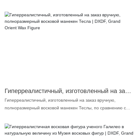
величие не требует много слов для описания, да и не нужно.
Его величие достойно нашего труда, и мы получили его
собственное разрешение. Думаю, многим интересно, как мы
это делаем? 1. Платиновый силикон: бесцветный, без запаха и
масла, высшего качества для пищевых продуктов. 2.
Сверхточное сходство: форма лица и тела до 99,5%, поэтому
мы называем восковую фигуру реалистичной. 3.
Индивидуально подобранные пигменты: делают макияж ярким
и стойким. 4. Настоящие человеческие волосы: делают
восковую статую более реалистичной в деталях. Если вы
также хотите заказать сверхреалистичные восковые фигуры,
пожалуйста, подготовьте фотографии, видео или идеи для
Гиперреалистичный, изготовленный на заказ вручную, полноразмерный восковой манекен Тесла | DXDF, Grand Orient Wax Figure
желаемой восковой фигуры, и мы сделаем для вас
Гиперреалистичный, изготовленный на заказ вручную,
максимально точную копию. Восковая фигура китайской
полноразмерный восковой манекен Теслы, по сравнению с
знаменитости. Юань известен как «отец гибридного риса». Их
аналогичными продуктами на рынке, обладает несравненно
дух может быть передан миру через восковые фигуры.
выдающимися преимуществами с точки зрения
производительности, качества, внешнего вида и т. д., и