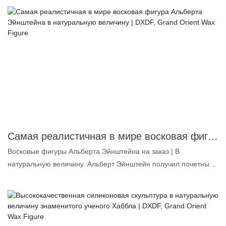
несравненными преимуществами с точки зрения
профессиональный э
производительности, качества, внешнего вида и т. д., и
пользуется хорошей репутацией на рынке. Компания DXDF,
Grand Orient Wax Figure, устранила недостатки предыдущих
работ и постоянно совершенствует их. Технические
характеристики лучшей изготовленной на заказ вручную
реалистичной скульптуры Архимеда в натуральную величину
могут быть изменены в соответствии с вашими потребностями.
Самая реалистичная в мире восковая фигура Альберта Эйнштейна в натуральную величину | DXDF, Grand Orient Wax Figure
Восковые фигуры Альберта Эйнштейна на заказ | В
натуральную величину. Альберт Эйнштейн получил почетные
докторские степени в области науки, медицины и философии
от многих европейских и американских университетов. Цель
создания этой восковой фигуры — увековечить память об этом
великом ученом и позволить будущим поколениям узнать о