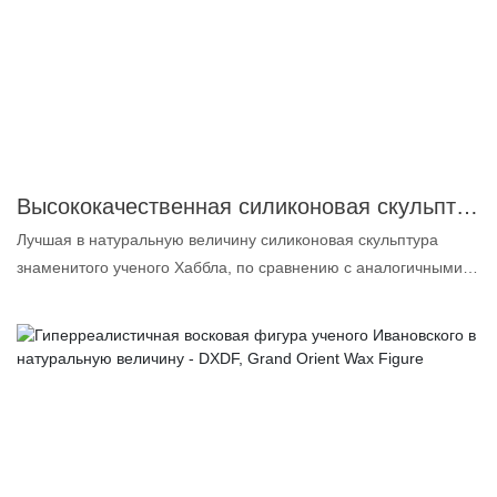
нем больше и следовать его примеру. 1. Платиновый силикон:
бесцветный, без запаха и масла, высочайшего качества для
пищевых продуктов. 2. Сверхточное сходство: форма лица и
тела до 99,5%, поэтому мы называем восковую фигуру
реалистичной. 3. Индивидуально подобранные пигменты:
делают макияж ярким и стойким. 4. Настоящие человеческие
волосы: делают восковую статую более реалистичной в
деталях. Если вы также хотите заказать сверхреалистичную
Высококачественная силиконовая скульптура в натуральную величину знаменитого ученого Хаббла | DXDF, Grand Orient Wax Figure
восковую статую, пожалуйста, подготовьте фотографии, видео
Лучшая в натуральную величину силиконовая скульптура
или идеи для желаемой восковой статуи, и мы создадим для
знаменитого ученого Хаббла, по сравнению с аналогичными
вас максимально точное изображение. Если вас интересует
продуктами на рынке, обладает несравненно выдающимися
изготовление восковой фигуры Эйнш
преимуществами с точки зрения производительности,
качества, внешнего вида и т. д., и пользуется хорошей
репутацией на рынке. Компания DXDF, Grand Orient Wax
Figure, устранила недостатки предыдущих продуктов и
постоянно их улучшает. Технические характеристики лучшей в
натуральную величину силиконовой скульптуры знаменитого
ученого Хаббла могут быть изготовлены на заказ в