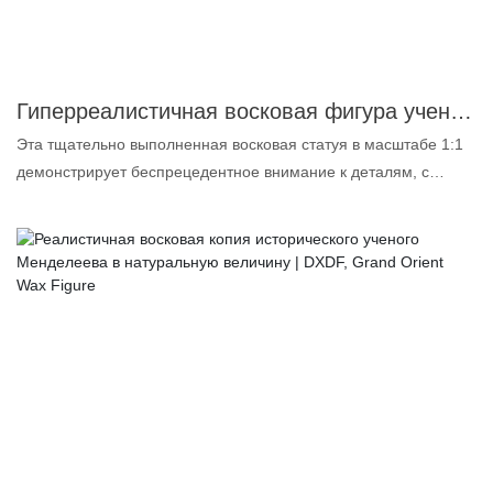
соответствии с вашими потребностями.
Гиперреалистичная восковая фигура ученого Ивановского в натуральную величину - DXDF, Grand Orient Wax Figure
Эта тщательно выполненная восковая статуя в масштабе 1:1
демонстрирует беспрецедентное внимание к деталям, с
исключительной точностью передавая образ Ивановского.
Изготовленная из высококачественного силикона, наша
восковая фигура демонстрирует реалистичную текстуру кожи,
сложные черты лица и реалистичную одежду, что делает ее
выдающимся дополнением к любой образовательной,
музейной или художественной выставке. Идеально
подходящая для любителей науки и образовательных
учреждений, эта скульптура служит вдохновляющим
визуальным пособием, пробуждающим любопытство к
научным открытиям и истории. Будь то в классе, музее или на
научных выставках, наша восковая фигура Ивановского