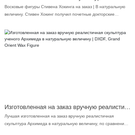
Восковые фигуры Стивена Хокинга на заказ | В натуральную
величину. Стивен Хокинг получил почетные докторские
степени в области физических наук и космологии от разных
стран мира. Цель создания этой восковой фигуры —
увековечить память об этом великом ученом и позволить
будущим поколениям узнать о нем больше и следовать его
примеру. 1. Платиновый силикон: бесцветный, без запаха и
масла, высочайшего качества для пищевых продуктов. 2.
Сверхточное сходство: форма лица и тела до 99,5%, поэтому
мы называем восковую фигуру реалистичной. 3.
Индивидуально подобранные пигменты: делают макияж ярким
и стойким. 4. Настоящие человеческие волосы: делают
восковую статую более реалистичной в деталях. Если вы
также хотите заказать сверхреалистичную восковую фигуру,
Изготовленная на заказ вручную реалистичная скульптура ученого Архимеда в натуральную величину | DXDF, Grand Orient Wax Figure
пожалуйста, подготовьте фотографии, видео или идеи для
Лучшая изготовленная на заказ вручную реалистичная
желаемой восковой фигуры, и мы создадим для вас
скульптура Архимеда в натуральную величину, по сравнению
максимально точное изображение. Если вас интересует
с аналогичными изделиями на рынке, обладает
восковая фигура Хокинга, свяжитесь с нами. DXDF —