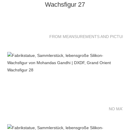
FROM MEANSUREMENTS AND PICTURES 
NO MATTE