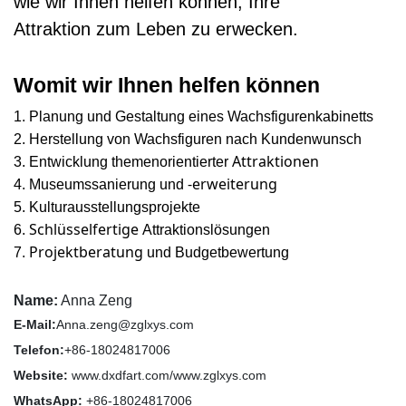
wie wir Ihnen helfen können, Ihre
Attraktion zum Leben zu erwecken.
Womit wir Ihnen helfen können
1.
Planung und Gestaltung eines Wachsfigurenkabinetts
2.
Herstellung von Wachsfiguren nach Kundenwunsch
Attraktionen
3.
Entwicklung themenorientierter
-erweiterung
4.
Museumssanierung und
5.
Kulturausstellungsprojekte
Schlüsselfertige
6.
Attraktionslösungen
Projektberatung
7.
und Budgetbewertung
Name:
Anna Zeng
E-Mail:
Anna.zeng@zglxys.com
Telefon:
+86-18024817006
Website:
www.dxdfart.com/www.zglxys.com
WhatsApp:
+86-18024817006