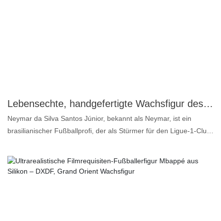
jedes luxuriöse Ambiente. Ob für Museen, Galerien oder private
Sammlungen – diese exquisite Wachsfigur ist ein Blickfang und
eine Hommage an das klassische Kino. Dank ihrer hochwertigen
Silikonkonstruktion ist sie langlebig und bewahrt gleichzeitig ihre
lebensechte Textur, wodurch sie sich für die Präsentation in
verschiedenen Umgebungen eignet. Bereichern Sie Ihre Räume
mit dem Charme und der Ausstrahlung von Charlie Chaplin, einer
zeitlosen Ikone der Filmgeschichte.
Lebensechte, handgefertigte Wachsfigur des Fußballspielers Neymar in Originalgröße | DXDF, Grand Orient Wachsfigur
Neymar da Silva Santos Júnior, bekannt als Neymar, ist ein
brasilianischer Fußballprofi, der als Stürmer für den Ligue-1-Club
Paris Saint-Germain und die brasilianische Nationalmannschaft
spielt. Er gilt weithin als einer der besten Spieler der Welt. Warum
unsere Neymar-Wachsfigur besser und lebensechter ist als
andere? Die Gründe dafür sind: 1. Platinsilikon: farblos, geruchlos
und ölfrei – die höchste Qualitätsstufe für Lebensmittel. 2. Super
Ähnlichkeit: Bis zu 99,5 % Übereinstimmung von Gesicht und
Körperform – daher der Name „lebensechte Wachsfigur“. 3.