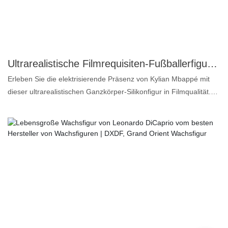
Speziell entwickelte Pigmente: Für ein lebendiges und
langanhaltendes Make-up. 4. Echthaar: Macht die Wachsfigur
detailgetreu und lebensecht. In Zukunft werden wir nach und
nach weitere berühmte Fußballstars vorstellen. Bei Interesse
folgen Sie bitte unseren Neuigkeiten oder kontaktieren Sie uns
Ultrarealistische Filmrequisiten-Fußballerfigur Mbappé aus Silikon – DXDF, Grand Orient Wachsfigur
direkt.
Erleben Sie die elektrisierende Präsenz von Kylian Mbappé mit
dieser ultrarealistischen Ganzkörper-Silikonfigur in Filmqualität.
Dieses Meisterwerk der Wachskunst von Grand Orient Wax Art
erweckt den Fußballstar mit atemberaubenden Details zum
Leben. Gefertigt aus hochwertigem Silikon, ist jedes Merkmal
sorgfältig modelliert, um Mbappés Abbild perfekt wiederzugeben
– von seinem intensiven Blick bis zu seiner athletischen Statur.
Diese Figur ist mehr als ein Sammlerstück; sie ist ein
atemberaubendes Kunstwerk, das den Geist des Spiels
verkörpert. Perfekt für Sammler, Sportbegeisterte und
anspruchsvolle Fans: Diese Figur verleiht jedem Raum einen
Hauch von sportlicher Größe. Sichern Sie sich ein Stück