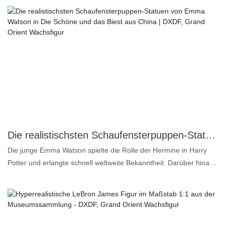
Art hat er eine große Fangemeinde gewonnen. Reeves wird für
seine Vielseitigkeit und sein Engagement für seinen Beruf gelobt.
Er ist außerdem für sein philanthropisches Engagement und
seine Freundlichkeit bekannt. Insgesamt genießt Keanu Reeves
in der Unterhaltungsbranche hohes Ansehen und Respekt.
Die realistischsten Schaufensterpuppen-Statuen von Emma Watson in Die Schöne und das Biest aus China | DXDF, Grand Orient Wachsfigur
Die junge Emma Watson spielte die Rolle der Hermine in Harry
Potter und erlangte schnell weltweite Bekanntheit. Darüber hinaus
ist sie nicht nur Schauspielerin, sondern auch feministische
Aktivistin und hat eine große Fangemeinde rund um den Globus.
Wie unterscheidet sich diese Wachsfigur von anderen
Herstellern? Das ist in der Tat eine Überlegung wert. Emma