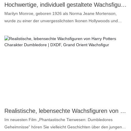
Hochwertige, individuell gestaltete Wachsfigur des Hollywood-Stars Marilyn Monroe – lebensecht und detailgetreu | DXDF, Grand Orient Wachsfigur
Marilyn Monroe, geboren 1926 als Norma Jeane Mortenson,
wurde zu einer der unvergesslichsten Ikonen Hollywoods und
verzauberte das Publikum mit ihrer Mischung aus Charme,
Schönheit und komödiantischem Talent. Monroes Rolle als
glamouröses Sexsymbol prägte das Bild der Weiblichkeit im
Nachkriegsamerika neu. Ihr Vermächtnis beeinflusst Hollywood
und die Popkultur bis heute und symbolisiert sowohl den Reiz als
auch den Druck des Ruhms.
Realistische, lebensechte Wachsfiguren von Harry Potters Charakter Dumbledore | DXDF, Grand Orient Wachsfigur
Im neuesten Film „Phantastische Tierwesen: Dumbledores
Geheimnisse“ hören Sie vielleicht Geschichten über den jungen