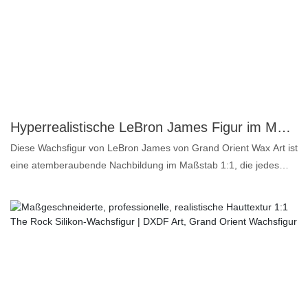
Watson verkörperte Belle in dem Film „Die Schöne und das Biest“
(2017) – das einzige menschliche Mädchen, das das verzauberte
Schloss je betreten hat. Diese Wachsfigur von Emma Watson
fängt die Schönheit dieser Figur perfekt ein. Im Kostüm von „Die
Schöne und das Biest“ verkörperte Emma Watson den ganzen
Charme und die Eleganz von Belle, ganz wie vom Publikum
erwartet. Dieses beliebte Märchen aus längst vergangenen Zeiten
wurde auf der Bühne so lebendig wie nie zuvor inszeniert. Suchen
Hyperrealistische LeBron James Figur im Maßstab 1:1 aus der Museumssammlung - DXDF, Grand Orient Wachsfigur
Sie eine Wachsfigur von Emma Watson oder Belle? Kontaktieren
Diese Wachsfigur von LeBron James von Grand Orient Wax Art ist
Sie uns jetzt!
eine atemberaubende Nachbildung im Maßstab 1:1, die jedes
Detail der Basketballlegende zum Leben erweckt. Dank
modernster Technologie haben wir LeBrons ikonisches Auftreten
auf dem Spielfeld, seinen athletischen Körperbau und seine
unverwechselbaren Augen eingefangen und lassen Sie sich
mitten in seine glanzvolle Karriere versetzt fühlen. Die Wachsfigur
besteht aus hochwertigen Materialien, wobei Hautstruktur, Haare
und sogar die Falten der Kleidung sorgfältig modelliert wurden,
um einen realistischen Eindruck in Museumsqualität zu erzielen.