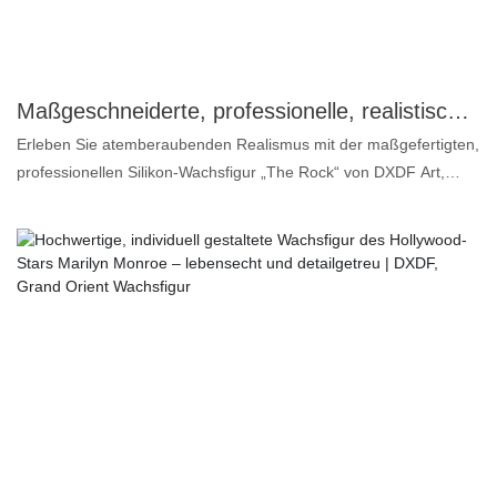
Ob als ultimatives Sammlerstück für Basketballfans oder als
einzigartige künstlerische Bereicherung für Ihr Zuhause – diese
LeBron-James-Wachsfigur ist die perfekte Wahl. Sie ist nicht nur
eine Figur, sondern eine Hommage, eine zeitlose Erinnerung an
Maßgeschneiderte, professionelle, realistische Hauttextur 1:1 The Rock Silikon-Wachsfigur | DXDF Art, Grand Orient Wachsfigur
den Geist und die Legende des Basketballs.
Erleben Sie atemberaubenden Realismus mit der maßgefertigten,
professionellen Silikon-Wachsfigur „The Rock“ von DXDF Art,
Grand Orient Wax Figure. Diese lebensgroße Figur, gefertigt aus
hochwertigem Silikon und mit hyperrealistischen Details, fängt
jeden Muskel, jeden Ausdruck und jedes ikonische Merkmal von
The Rock perfekt ein. Ideal für Sammler, Museen, Ausstellungen
und Veranstaltungsorte: Diese Figur ist langlebig und beeindruckt
mit ihrer authentischen Hautstruktur und ihrer lebensechten
Ausstrahlung. Bereichern Sie Ihre Sammlung mit einer
atemberaubenden Hommage an einen der bekanntesten Stars
der Welt – ein Beweis für die außergewöhnliche Handwerkskunst
und die Liebe zum Detail des renommierten DXDF Art-Teams.