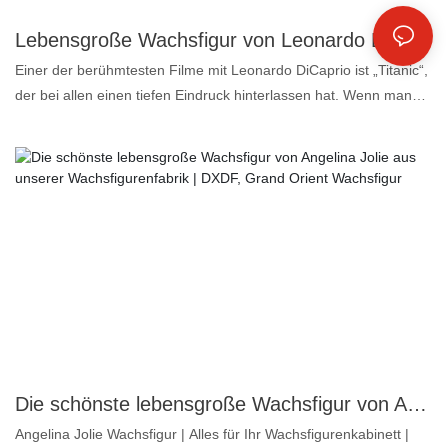
Fußballgeschichte und feiern Sie das Vermächtnis einer
modernen Ikone mit dieser außergewöhnlichen Mbappé-
Lebensgroße Wachsfigur von Leonardo DiCaprio vom besten Hersteller von Wachsfiguren | DXDF, Grand Orient Wachsfigur
Silikonfigur. Ein absolutes Muss für jeden Fan, das die Dynamik
Einer der berühmtesten Filme mit Leonardo DiCaprio ist „Titanic“,
von Mbappé selbst einfängt.
der bei allen einen tiefen Eindruck hinterlassen hat. Wenn man
über diesen Film spricht, fragt man sich vielleicht, wie alt
Leonardo DiCaprio in diesem Film war. Die Antwort lautet: Der
junge Leonardo DiCaprio war erst 21 Jahre alt, als er die fiktive
Figur Jack Dawson in „Titanic“ verkörperte. Heute ist Leonardo
DiCaprio einer der bekanntesten Hollywood-Stars der Welt und
verfügt über ein Vermögen von 300 Millionen Dollar. Um Fans
einen noch realistischeren Eindruck von ihm zu vermitteln, sollten
Sie sich die folgende, exklusiv für ihn angefertigte Wachsfigur
nicht entgehen lassen. Diese Wachsfigur ist realistisch und
lebensecht und so groß wie der echte Leonardo DiCaprio. Wie
groß sind Leonardo DiCaprio und diese Wachsfigur also? 1,83
Meter. Benötigen Sie eine Wachsfigur in einer anderen Größe für
Die schönste lebensgroße Wachsfigur von Angelina Jolie aus unserer Wachsfigurenfabrik | DXDF, Grand Orient Wachsfigur
Ihr Projekt oder Museum? Kontaktieren Sie uns und teilen Sie uns
Angelina Jolie Wachsfigur | Alles für Ihr Wachsfigurenkabinett |
Ihre Wünsche mit. Hier sind einige Inf