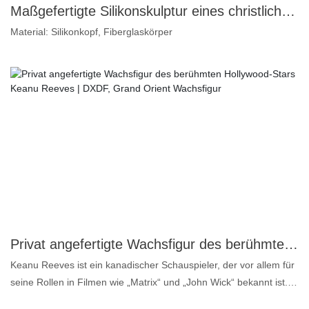
Maßgefertigte Silikonskulptur eines christlichen Kaisers für das Historische Museum | DXDF Art, Wachsskulptur Grand Orient
Material: Silikonkopf, Fiberglaskörper
Privat angefertigte Wachsfigur des berühmten Hollywood-Stars Keanu Reeves | DXDF, Grand Orient Wachsfigur
Keanu Reeves ist ein kanadischer Schauspieler, der vor allem für
seine Rollen in Filmen wie „Matrix“ und „John Wick“ bekannt ist.
Dank seines Talents, seines Charmes und seiner bodenständigen