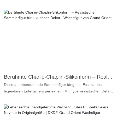
Dumbledore. Albus Dumbledores vollständiger Name lautet Albus
Percival Wulfric Brian Dumbledore, und er starb im Alter von etwa
150 Jahren. Als eine der beliebtesten Figuren der Harry-Potter-
Filme hat Dumbledores Wachsfigur denselben Sammlerwert wie
die Wachsfiguren von Harry und Hermine. Jetzt können Sie bei
DXDF eine hochwertige Dumbledore-Wachsfigur erwerben. Diese
lebensechte Wachsfigur ist dem echten Dumbledore zu 99 %
nachempfunden, inklusive Kostüm, Gesichtsausdruck, Bart usw.
Ein Kostümservice ist ebenfalls verfügbar. Bei weiteren Fragen
kontaktieren Sie uns bitte. Wir freuen uns auf Ihre Nachricht.
Berühmte Charlie-Chaplin-Silikonform – Realistische Sammlerfigur für luxuriöses Dekor | Wachsfigur von Grand Orient
Diese atemberaubende Sammlerfigur fängt die Essenz des
legendären Entertainers perfekt ein. Mit hyperrealistischen Details
und höchster Präzision gefertigt, präsentiert diese lebensgroße
Figur Chaplins ikonische Gesichtszüge und seine
ausdrucksstarke Pose und ist damit die perfekte Ergänzung für