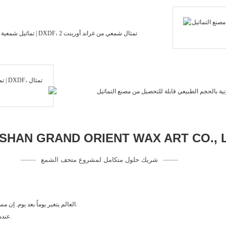
HAN GRAND ORIENT WAX ART CO., 
شريك حلول متكامل لمشروع متحف الشمع
العالم يتغير يوماً بعد يوم. إن مستقبل الصين الزاهر يعتمد على شعب يتمتع بطاقة إيجابية لا تنضب، ووعي، ومهارة.
عندما نسير مع من يملك الحكمة والقلب الطيب، يكون الحب لا متناهياً والأمل بلا حدود.