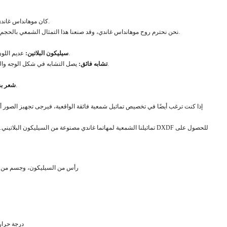
كان موهانداس غاندي زعيماً لحركة الاستقلال السلمية في الهند ضد الحكم البريطاني.
نحن نحترم روح موهانداس غاندي، وقد صنعنا هذا التمثال الشمعي بالحجم الطبيعي له، ونأمل أن يعرف المزيد من الناس هذا الرجل العظيم.
عديم اللون والرائحة وخالٍ من الزيوت، وهو أعلى درجة للمنتجات الغذائية.
1. سيليكون البلاتين:
يصل التشابه في شكل الوجه والجسم إلى 99.5%، ولهذا السبب نطلق عليه تمثالاً شمعياً واقعياً.
2. تشابه فائق:
يجعل التمثال الشمعي أكثر واقعية في التفاصيل.
4. شعر
إذا كنت ترغب أيضًا في تخصيص تماثيل شمعية فائقة الواقعية، فيرجى تجهيز الصور أو م
تماثيلنا الشمعية لمهاتما غاندي مصنوعة من السيليكون البلاتيني. إذا ك
رأس من السيليكون، وجسم من ال
درجة حرار