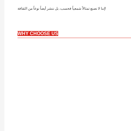
إننا لا نصنع تمثالاً شمعياً فحسب، بل ننشر أيضاً نوعاً من الثقافة!
WHY CHOOSE US