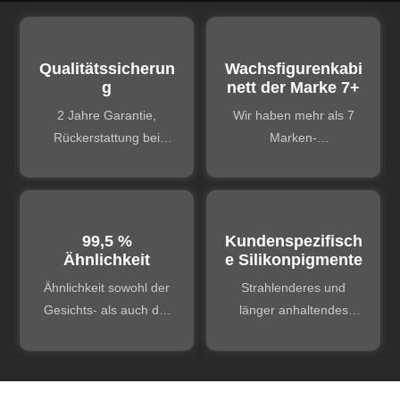
Qualitätssicherun
Wachsfigurenkabi
g
nett der Marke 7+
2 Jahre Garantie,
Wir haben mehr als 7
Rückerstattung bei
Marken-
Qualitätsmängeln.
Wachsfigurenkabinette
Lebenslanger
gebaut und betreiben
Wartungssupport.
diese auch, daher kann
viel Erfahrung
99,5 %
Kundenspezifisch
ausgetauscht werden.
Ähnlichkeit
e Silikonpigmente
Ähnlichkeit sowohl der
Strahlenderes und
Gesichts- als auch der
länger anhaltendes
Körperform bis zu 99,5
Make-up bei weniger
%.
Aufwand.