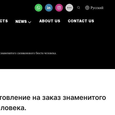
Pусский
CTS
ABOUT US
CONTACT US
NEWS
 знаменитого силиконового бюста человека.
товление на заказ знаменитого
ловека.