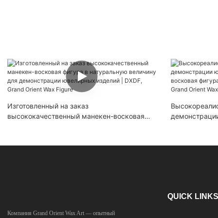
Изготовленный на заказ
Высокореали
высококачественный манекен-восковая
демонстрации
фигура в натуральную величину для
женская воск
демонстрации ювелирных изделий | DXDF,
величину | DX
Grand Orient Wax Figure
QUICK LINK
Компания Grand Orient Wax Art — опытный