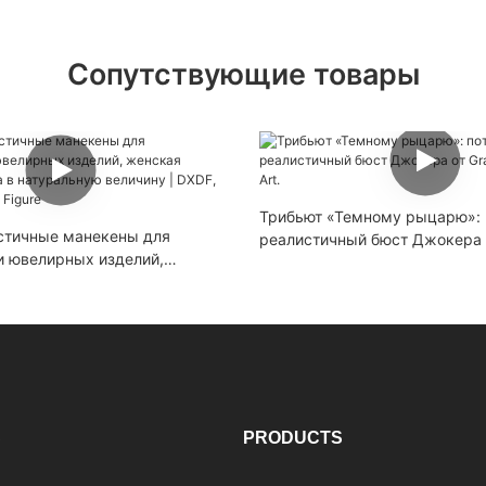
Сопутствующие товары
Трибьют «Темному рыцарю»:
стичные манекены для
реалистичный бюст Джокера 
 ювелирных изделий,
Orient Wax Art.
овая фигура в натуральную
DF, Grand Orient Wax Figure
S
PRODUCTS