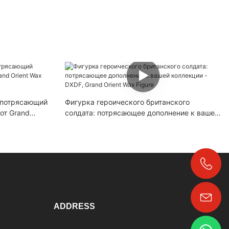
 потрясающий
Фигурка героического британского
от Grand
солдата: потрясающее дополнение к вашей
коллекции - DXDF, Grand Orient Wax Figure
+86-18024817006
ADDRESS