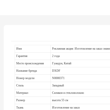
Имя
Рекламная акция: Изготовление на заказ знам
Гарантия
2 года
Место происхождения
Гуандун, Китай
Название бренда
DXDF
Номер модели
N0000371
Стиль
Западный
Материал
Силикон и стекловолокно
Размер
высота 55 см
Ткань
Изготовление на заказ