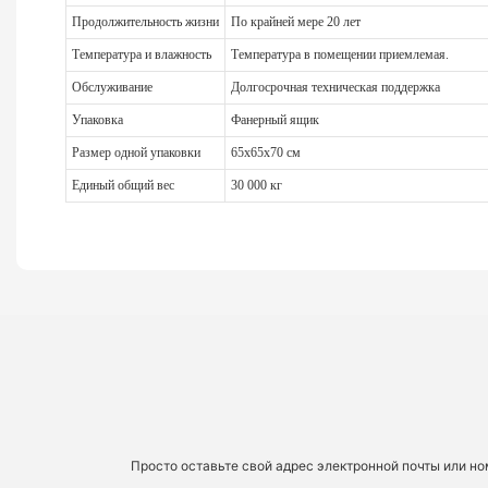
Продолжительность жизни
По крайней мере 20 лет
Температура и влажность
Температура в помещении приемлемая.
Обслуживание
Долгосрочная техническая поддержка
Упаковка
Фанерный ящик
Размер одной упаковки
65х65х70 см
Единый общий вес
30 000 кг
Просто оставьте свой адрес электронной почты или н