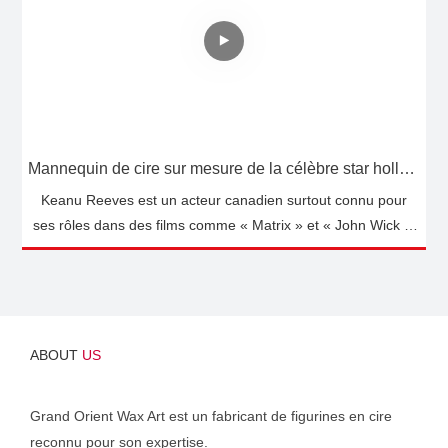
Mannequin de cire sur mesure de la célèbre star hollywoodienne Keanu Reeves | DXDF, Grand Orient Wax Figure
Keanu Reeves est un acteur canadien surtout connu pour
ses rôles dans des films comme « Matrix » et « John Wick ».
Son talent, son charme et sa simplicité lui ont valu une large
popularité. Reeves est reconnu pour la diversité de ses rôles
et son dévouement à son art. Il est également connu pour sa
philanthropie et sa bienveillance. En résumé, Keanu Reeves
est un acteur très respecté et apprécié dans le monde du
ABOUT
US
divertissement.
Grand Orient Wax Art est un fabricant de figurines en cire
reconnu pour son expertise.