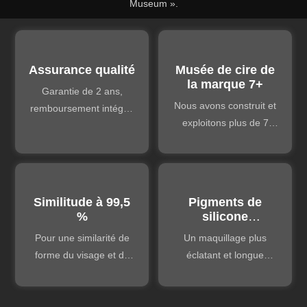
Museum ».
Assurance qualité
Musée de cire de
la marque 7+
Garantie de 2 ans,
Nous avons construit et
remboursement intégral
exploitons plus de 7
en cas de défaut de
musées de cire de
qualité. Assistance
marques différentes ;
technique à vie.
une riche expérience
peut être partagée.
Similitude à 99,5
Pigments de
%
silicone
personnalisés
Pour une similarité de
Un maquillage plus
forme du visage et du
éclatant et longue
corps allant jusqu'à 99,5
tenue, avec moins
%.
d'entretien.