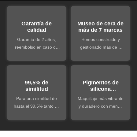
Garantía de
Museo de cera de
calidad
más de 7 marcas
Garantía de 2 años,
Hemos construido y
reembolso en caso de
gestionado más de 7
cualquier problema de
museos de cera de
calidad. Soporte técnico
marcas reconocidas,
de por vida.
por lo que contamos
con una amplia
99,5% de
Pigmentos de
experiencia que
similitud
silicona
podemos compartir.
personalizados
Para una similitud de
Maquillaje más vibrante
hasta el 99,5% tanto en
y duradero con menos
la forma del rostro como
mantenimiento.
en la del cuerpo.