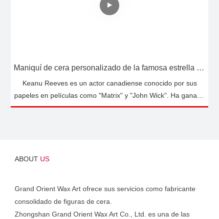
Maniquí de cera personalizado de la famosa estrella de Hollywood Keanu Reeves | DXDF, Figura de cera Grand Orient
Keanu Reeves es un actor canadiense conocido por sus
papeles en películas como "Matrix" y "John Wick". Ha ganado
una gran cantidad de seguidores gracias a su talento,
carisma y sencillez. Reeves ha sido elogiado por la
diversidad de sus papeles y su dedicación a la actuación.
También es conocido por su filantropía y amabilidad. En
definitiva, Keanu Reeves es un actor muy respetado y
ABOUT
US
admirado en la industria del entretenimiento.
Grand Orient Wax Art ofrece sus servicios como fabricante
consolidado de figuras de cera.
Zhongshan Grand Orient Wax Art Co., Ltd. es una de las