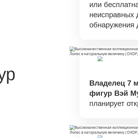
или бесплатн
неисправных 
обнаружения 
ур
Владелец 7 
фигур Вэй М
планирует от