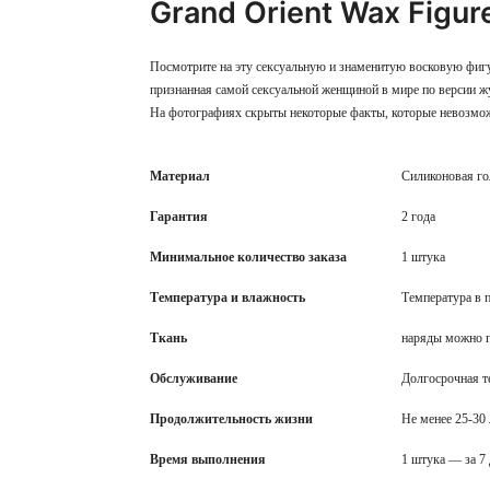
Grand Orient Wax Figur
Посмотрите на эту сексуальную и знаменитую восковую фиг
признанная самой сексуальной женщиной в мире по версии 
На фотографиях скрыты некоторые факты, которые невозмо
Материал
Силиконовая го
Гарантия
2 года
Минимальное количество заказа
1 штука
Температура и влажность
Температура в 
Ткань
наряды можно п
Обслуживание
Долгосрочная т
Продолжительность жизни
Не менее 25-30 
Время выполнения
1 штука — за 7