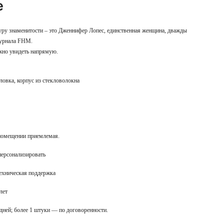
e
уру знаменитости – это Дженнифер Лопес, единственная женщина, дважды
журнала FHM.
жно увидеть напрямую.
ловка, корпус из стекловолокна
помещении приемлемая.
ерсонализировать
ехническая поддержка
лет
 дней; более 1 штуки — по договоренности.