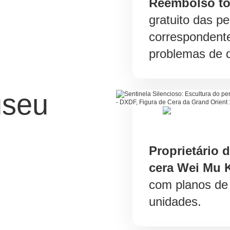
Reembolso to
gratuito das p
correspondent
problemas de q
useu
Proprietário 
cera Wei Mu K
com planos de 
unidades.