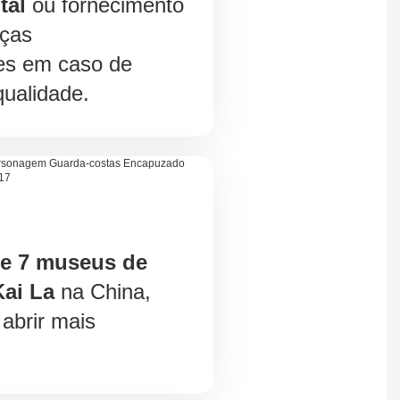
tal
ou fornecimento
eças
es em caso de
ualidade.
de 7 museus de
ai La
na China,
abrir mais