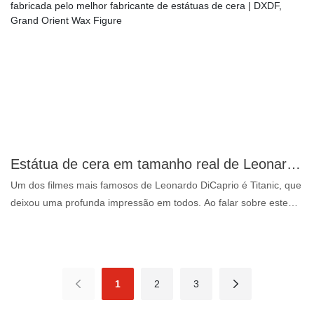
impressionantes. Feita de silicone premium, cada traço é
meticulosamente esculpido para espelhar a semelhança de
Mbappé, desde seu olhar intenso até seu físico atlético. Esta
figura é mais do que um item de colecionador; é uma obra de
arte deslumbrante que incorpora o espírito do jogo. Perfeita para
colecionadores, entusiastas do esporte e fãs exigentes, esta
figura eleva qualquer ambiente com um toque de grandeza
esportiva. Possua um pedaço da história do futebol e celebre o
legado de um ícone moderno com esta excepcional figura de
silicone de Mbappé. Uma peça central indispensável que captura
Estátua de cera em tamanho real de Leonardo DiCaprio, fabricada pelo melhor fabricante de estátuas de cera | DXDF, Grand Orient Wax Figure
o dinamismo do próprio Mbappé.
Um dos filmes mais famosos de Leonardo DiCaprio é Titanic, que
deixou uma profunda impressão em todos. Ao falar sobre este
filme, você pode se perguntar quantos anos Leonardo DiCaprio
tinha na época, e a resposta é que o jovem Leonardo DiCaprio
tinha apenas 21 anos quando interpretou o personagem fictício
Jack Dawson em Titanic. Hoje, como a estrela de Hollywood mais
1
2
3
conhecida do mundo, Leonardo DiCaprio tem um patrimônio
líquido de US$ 300 milhões. Para que os fãs possam vê-lo de