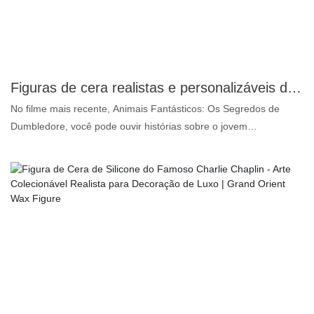
Figuras de cera realistas e personalizáveis ​​do personagem Dumbledore de Harry Potter | DXDF, Figura de Cera Grand Orient
No filme mais recente, Animais Fantásticos: Os Segredos de
Dumbledore, você pode ouvir histórias sobre o jovem
Dumbledore. O nome completo de Albus Dumbledore era Albus
Percival Wulfric Brian Dumbledore e ele tinha cerca de 150 anos
quando faleceu. Como um dos personagens mais queridos da
saga Harry Potter, a estátua de cera de Dumbledore tem o
mesmo valor de colecionador que as estátuas de Harry e
Hermione. Agora, você pode comprar uma estátua de cera de
Dumbledore de alta qualidade na DXDF. Esta estátua de cera
realista é 99% semelhante ao verdadeiro Dumbledore, incluindo
suas roupas, expressão facial, barba, etc. Também oferecemos
serviço de personalização de roupas. Se tiver alguma dúvida,