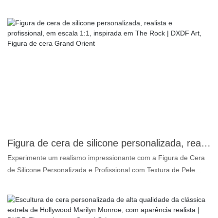
1:1 que dá vida a cada detalhe da lenda do basquete. Utilizando
tecnologia de ponta, capturamos a icônica postura de LeBron nas
quadras, seu físico atlético e seu olhar único, fazendo você se
sentir como se estivesse vivenciando sua ilustre carreira. A
estátua de cera é feita com materiais de alta qualidade, com
textura da pele, cabelo e até mesmo as dobras das roupas
cuidadosamente esculpidas para alcançar um realismo digno de
museu. Seja como item de colecionador para fãs de basquete ou
como uma adição artística única para o seu espaço, esta estátua
de cera de LeBron James é a escolha perfeita. Não é apenas
uma figura, é uma homenagem, uma lembrança atemporal do
espírito e da lenda do basquete.
Figura de cera de silicone personalizada, realista e profissional, em escala 1:1, inspirada em The Rock | DXDF Art, Figura de cera Grand Orient
Experimente um realismo impressionante com a Figura de Cera
de Silicone Personalizada e Profissional com Textura de Pele
Realista em Escala 1:1 do The Rock, da DXDF Art, Grand Orient
Wax Figure. Fabricada com silicone premium e detalhes hiper-
realistas, esta obra-prima em tamanho real captura cada