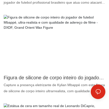
jogador de futebol profissional brasileiro que atua como atacante
no Paris Saint-Germain, da Ligue 1, e na seleção brasileira. Ele é
amplamente considerado um dos melhores jogadores do mundo.
A seguir, apresentamos os motivos pelos quais nossa estátua de
cera do Neymar é superior e mais realista do que as outras: 1.
Silicone de platina: incolor, inodoro e livre de óleo, o material de
mais alta qualidade para produtos alimentícios. 2. Super
semelhança: tanto no formato do rosto quanto do corpo, até
99,5%, por isso a chamamos de estátua de cera realista. 3.
Pigmentos personalizados: garantem uma maquiagem vívida e
duradoura. 4. Cabelo humano real: torna a estátua de cera ainda
mais realista nos detalhes. Em breve, apresentaremos
gradualmente mais estrelas do futebol famosas. Se tiver
Figura de silicone de corpo inteiro do jogador de futebol Mbappé, ultra-realista e com qualidade de adereço de filme - DXDF, Grand Orient Wax Figure
interesse, continue acompanhando nossas novidades ou entre
Capture a presença eletrizante de Kylian Mbappé com esta figura
em contato conosco diretamente.
de silicone de corpo inteiro ultrarrealista, com qualidade de
adereço cinematográfico. Uma obra-prima da Grand Orient Wax
Art, esta figura de cera dá vida ao astro do futebol com detalhes