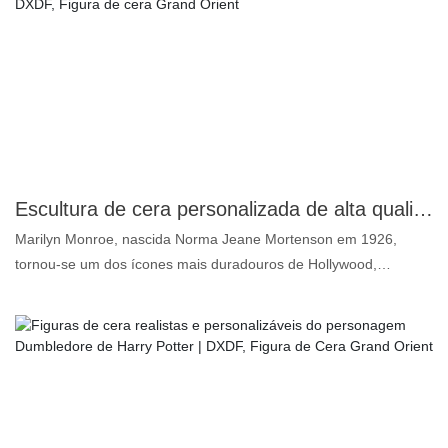
músculo, expressão e traço icônico do The Rock. Perfeita para
colecionadores, museus, exposições e espaços de
entretenimento, esta figura foi feita para durar e impressionar
com sua textura de pele autêntica e presença realista. Enriqueça
sua coleção com uma homenagem deslumbrante a uma das
estrelas mais reconhecidas do mundo, exibindo o excepcional
trabalho artesanal e a atenção aos detalhes da renomada equipe
da DXDF Art.
Escultura de cera personalizada de alta qualidade da clássica estrela de Hollywood Marilyn Monroe, com aparência realista | DXDF, Figura de cera Grand Orient
Marilyn Monroe, nascida Norma Jeane Mortenson em 1926,
tornou-se um dos ícones mais duradouros de Hollywood,
cativando o público com sua mistura de charme, beleza e talento
cômico. O papel de Monroe como um símbolo sexual glamoroso
redefiniu a feminilidade na América do pós-guerra. O legado de
Monroe continua a influenciar Hollywood e a cultura popular,
simbolizando tanto o fascínio quanto as pressões da fama.