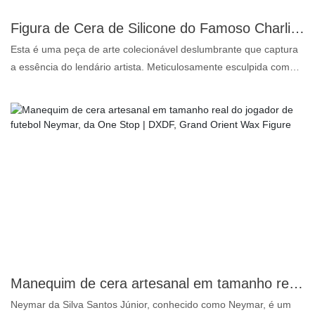
entre em contato conosco. Aguardamos seu contato.
Figura de Cera de Silicone do Famoso Charlie Chaplin - Arte Colecionável Realista para Decoração de Luxo | Grand Orient Wax Figure
Esta é uma peça de arte colecionável deslumbrante que captura
a essência do lendário artista. Meticulosamente esculpida com
detalhes hiper-realistas, esta figura em tamanho real exibe as
feições icônicas e a postura expressiva de Chaplin, tornando-a
um complemento perfeito para qualquer decoração de luxo. Seja
para museus, galerias ou coleções particulares, esta requintada
figura de cera serve como um ponto de partida para conversas e
uma homenagem ao cinema clássico. Sua construção em silicone
de alta qualidade garante durabilidade, mantendo texturas
realistas, tornando-a adequada para exibição em diversos
ambientes. Enriqueça seu espaço com o charme e o carisma de
Charlie Chaplin, um ícone atemporal da história do cinema.
Manequim de cera artesanal em tamanho real do jogador de futebol Neymar, da One Stop | DXDF, Grand Orient Wax Figure
Neymar da Silva Santos Júnior, conhecido como Neymar, é um