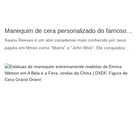
Manequim de cera personalizado do famoso astro de Hollywood Keanu Reeves | DXDF, Figura de Cera Grand Orient
Keanu Reeves é um ator canadense mais conhecido por seus
papéis em filmes como "Matrix" e "John Wick". Ele conquistou
uma grande legião de fãs devido ao seu talento, charme e
personalidade simples. Reeves é elogiado por sua versatilidade e
dedicação à arte da atuação. Ele também é conhecido por sua
filantropia e gentileza. Em suma, Keanu Reeves é um ator
altamente conceituado e respeitado na indústria do
entretenimento.