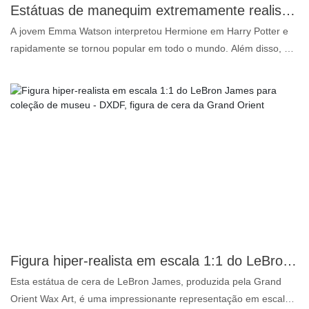
Estátuas de manequim extremamente realistas de Emma Watson em A Bela e a Fera, vindas da China | DXDF, Figura de Cera Grand Orient
A jovem Emma Watson interpretou Hermione em Harry Potter e
rapidamente se tornou popular em todo o mundo. Além disso, ela
não é apenas uma atriz, mas também uma ativista feminista com
muitos fãs ao redor do globo. Como diferenciar esta estátua de
cera de outros fabricantes? Isso certamente merece uma
discussão. Emma Watson interpreta Bela, uma das personagens
do filme "A Bela e a Fera" de 2017, a única humana a visitar o
castelo desde que ele foi enfeitiçado. Esta estátua de cera de
Emma Watson retrata a beleza da personagem com perfeição.
Vestindo o traje de Bela, Emma Watson personifica todo o
charme e elegância da personagem, como o público esperava.
Este conto tão amado e atemporal ganha vida como nunca antes.
Procurando por uma estátua de cera da Emma Watson ou da
Bela? Entre em contato conosco agora mesmo!
Figura hiper-realista em escala 1:1 do LeBron James para coleção de museu - DXDF, figura de cera da Grand Orient
Esta estátua de cera de LeBron James, produzida pela Grand
Orient Wax Art, é uma impressionante representação em escala