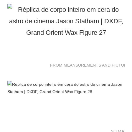
FROM MEANSUREMENTS AND PICTURES 
NO MATTE