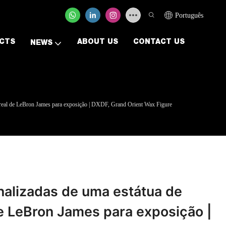
Português
CTS
ABOUT US
CONTACT US
NEWS
o real de LeBron James para exposição | DXDF, Grand Orient Wax Figure
nalizadas de uma estátua de
e LeBron James para exposição |