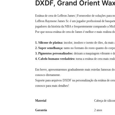
DXDF, Grand Orient Wax
Estátua de cera de LeBron James | Fornecedor de soluções para 
LeBron Raymone James Sr. é um jogador profissional de basquet
jogadores da história da NBA e frequentemente comparado a Mich
Por que nossa estátua de cera de James é melhor e mais realista d
1. Silicone de platina:
incolor, inodoro e isento de óleo, da mais 
2. Super semelhança:
tanto no formato do rosto quanto do corpo,
3. Pigmentos personalizados:
deixam a maquiagem vibrante e d
4. Cabelo humano verdadeiro:
torna a estátua de cera mais reali
Em breve, apresentaremos gradualmente mais estrelas famosas do 
conosco diretamente.
Suporte para arquivos DXDF na personalização da estátua de cer
conosco para mais detalhes!
Material
Cabeça de silicon
Garantia
2 anos