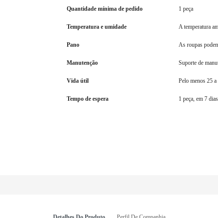
Quantidade mínima de pedido
1 peça
Temperatura e umidade
A temperatura am
Pano
As roupas podem 
Manutenção
Suporte de manu
Vida útil
Pelo menos 25 a
Tempo de espera
1 peça, em 7 dias
Detalhes Do Produto
Perfil De Companhia