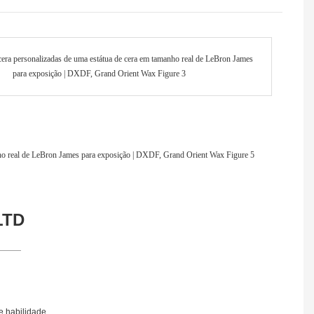
LTD
e habilidade.