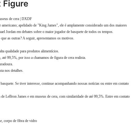
 Figure
museus de cera | DXDF
e americano; apelidado de "King James", ele é amplamente considerado um dos maiores
ael Jordan em debates sobre o maior jogador de basquete de todos os tempos.
o que as outras? A seguir, apresentamos os motivos.
alta qualidade para produtos alimentícios.
 até 99,5%, por isso a chamamos de figura de cera realista.
uradoura.
sta nos detalhes.
basquete. Se tiver interesse, continue acompanhando nossas notícias ou entre em contato
a de LeBron James e em museus de cera, com similaridade de até 99,5%. Entre em contato
e, corpo de fibra de vidro