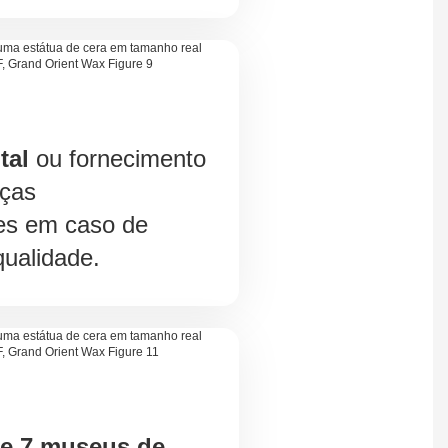
tal
ou fornecimento
eças
es em caso de
ualidade.
de 7 museus de