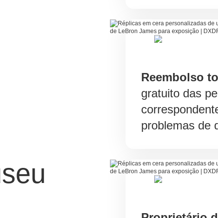
Reembolso to
gratuito das p
correspondent
problemas de q
useu
Proprietário 