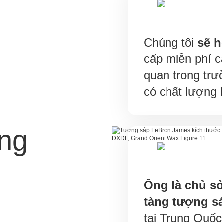
Chúng tôi
sẽ h
cấp miễn phí cá
quan trong tr
có chất lượng
àng
Ông là chủ s
tàng tượng s
tại Trung Quố