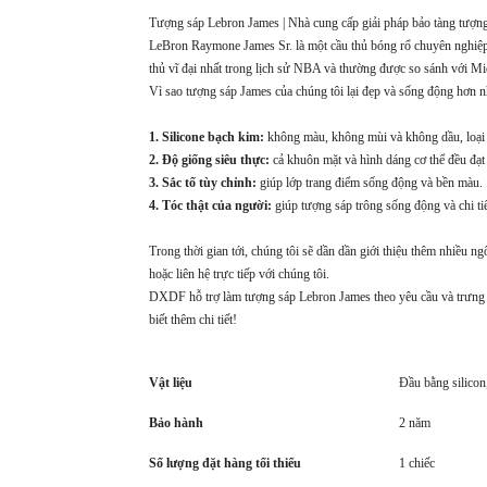
Tượng sáp Lebron James | Nhà cung cấp giải pháp bảo tàng tượ
LeBron Raymone James Sr. là một cầu thủ bóng rổ chuyên nghiệp
thủ vĩ đại nhất trong lịch sử NBA và thường được so sánh với Mich
Vì sao tượng sáp James của chúng tôi lại đẹp và sống động hơn 
1. Silicone bạch kim:
không màu, không mùi và không dầu, loại 
2. Độ giống siêu thực:
cả khuôn mặt và hình dáng cơ thể đều đạt 
3. Sắc tố tùy chỉnh:
giúp lớp trang điểm sống động và bền màu.
4. Tóc thật của người:
giúp tượng sáp trông sống động và chi ti
Trong thời gian tới, chúng tôi sẽ dần dần giới thiệu thêm nhiều ng
hoặc liên hệ trực tiếp với chúng tôi.
DXDF hỗ trợ làm tượng sáp Lebron James theo yêu cầu và trưng bà
biết thêm chi tiết!
Vật liệu
Đầu bằng silicon,
Bảo hành
2 năm
Số lượng đặt hàng tối thiểu
1 chiếc