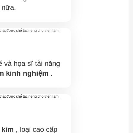
 nữa.
ế và họa sĩ tài năng
m kinh nghiệm
.
 kim
, loại cao cấp