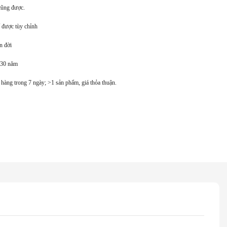
cũng được.
ể được tùy chỉnh
ọn đời
n 30 năm
 hàng trong 7 ngày; >1 sản phẩm, giá thỏa thuận.