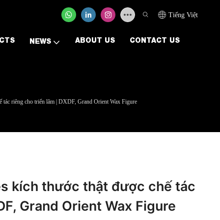
Tiếng Việt
CTS
ABOUT US
CONTACT US
NEWS
 tác riêng cho triển lãm | DXDF, Grand Orient Wax Figure
 kích thước thật được chế tác
XDF, Grand Orient Wax Figure