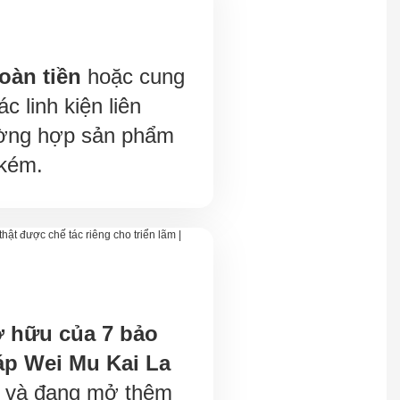
oàn tiền
hoặc cung
c linh kiện liên
ường hợp sản phẩm
 kém.
ở hữu của 7 bảo
áp Wei Mu Kai La
c và đang mở thêm