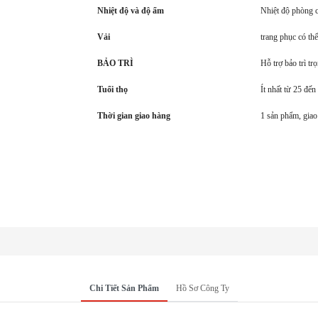
Nhiệt độ và độ ẩm
Nhiệt độ phòng 
Vải
trang phục có th
BẢO TRÌ
Hỗ trợ bảo trì tr
Tuổi thọ
Ít nhất từ ​​25 đế
Thời gian giao hàng
1 sản phẩm, giao
Chi Tiết Sản Phẩm
Hồ Sơ Công Ty