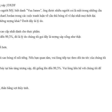
ng sáp | DXDF
 người Mỹ; biệt danh "Vua James", ông được nhiều người coi là một trong những cầu
ael Jordan trong các cuộc tranh luận về cầu thủ bóng rổ vĩ đại nhất mọi thời đại.
những tượng khác? Dưới đây là lý do.
cao cấp nhất dành cho thực phẩm.
đến 99,5%, đó là lý do chúng tôi gọi đây là tượng sáp sống như thật.
ết hơn.
ôi sao bóng rổ nổi tiếng. Nếu bạn quan tâm, vui lòng tiếp tục theo dõi tin tức của chúng tôi
y tại bảo tàng tượng sáp, độ giống lên đến 99,5%. Vui lòng liên hệ với chúng tôi để
 thân bằng sợi thủy tinh.