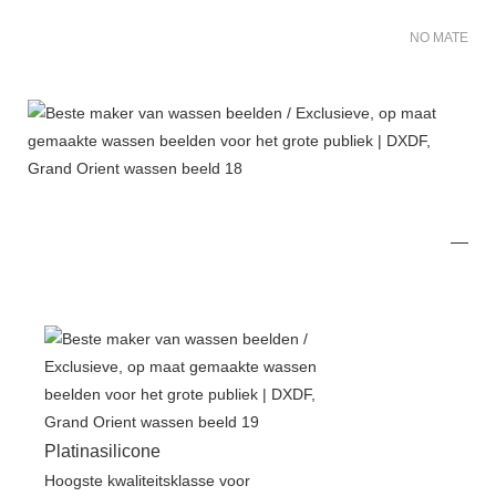
NO MATER FO
Platinasilicone
Hoogste kwaliteitsklasse voor