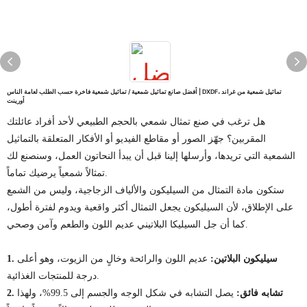
أفضل صانع تماثيل شمعية / تماثيل شمعية فاخرة حسب الطلب لعامة الناس | DXDF، تماثيل شمعية من غراند
أورينت
هل ترغب في صنع تمثال شمعي بالحجم الطبيعي لأحد أفراد عائلتك
المقربين؟ جهّز الصور أو مقاطع الفيديو أو الأفكار المتعلقة بالتماثيل
الشمعية التي تريدها، وأرسلها إلينا قبل أن يبدأ النحاتون العمل، وسنصنع لك
تمثالاً شمعياً يرضيك تماماً.
ستكون مادة التمثال من السيليكون والألياف الزجاجية، وليس من الشمع
على الإطلاق، لأن السيليكون يجعل التمثال أكثر واقعية ويدوم لفترة أطول،
كما أن جل السيليكا البلاتيني عديم اللون والطعم وآمن وصحي.
1. سيليكون البلاتين:
عديم اللون والرائحة وخالٍ من الزيوت، وهو أعلى
درجة للمنتجات الغذائية.
2. تشابه فائق:
يصل التشابه في شكل الوجه والجسم إلى 99.5%، ولهذا