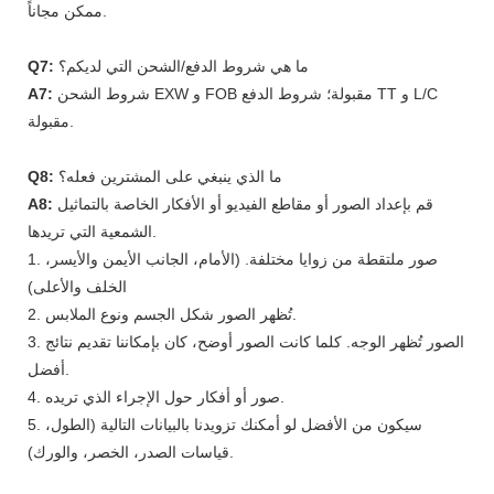
ممكن مجاناً.
ما هي شروط الدفع/الشحن التي لديكم؟
Q7:
شروط الشحن EXW و FOB مقبولة؛ شروط الدفع TT و L/C
A7:
مقبولة.
ما الذي ينبغي على المشترين فعله؟
Q8:
قم بإعداد الصور أو مقاطع الفيديو أو الأفكار الخاصة بالتماثيل
A8:
الشمعية التي تريدها.
1. صور ملتقطة من زوايا مختلفة. (الأمام، الجانب الأيمن والأيسر،
الخلف والأعلى)
2. تُظهر الصور شكل الجسم ونوع الملابس.
3. الصور تُظهر الوجه. كلما كانت الصور أوضح، كان بإمكاننا تقديم نتائج
أفضل.
4. صور أو أفكار حول الإجراء الذي تريده.
5. سيكون من الأفضل لو أمكنك تزويدنا بالبيانات التالية (الطول،
قياسات الصدر، الخصر، والورك).