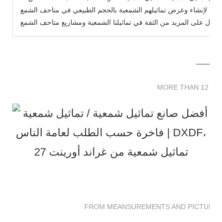
يح لإنشاء وعرض تماثيلهم الشمعية بالحجم الطبيعي في متاحف الشمع WeiMuKaiLa الخاصة بنا مجانًا، ونأمل أن تساعدك
MORE THAN 12 
MORE THAN 12 SC
FROM MEANSUREMENTS AND PICTURES 