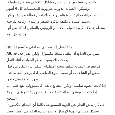
واليدين، فستكون هناك بعض مشاكل التلاشي بعد فترة طويلة،
وستكون الصيانة الدورية ضرورية للمجسمات كل 6 أشهر.
نقدم صيانة مجانية لمدة عام، وبعد ذلك نقدم عمالة مجانية، ولكن
سيتم استرداد تكلفة تذكرة السفر ورسوم الإقامة للرحلة.
سنعلم عملاءنا كيفية القيام بالاهتمام الروتيني بالتماثيل للتأكد من أنها
مثالية كل يوم.
ماذا أفعل إذا وصلتني بضاعتي مكسورة؟
Q6:
ليس من الشائع أن تتلقى منتجًا مكسورًا، ولكن بصراحة، قد
A6:
يحدث ذلك بسبب بعض الحوادث أثناء النقل.
قد تتعرض البضائع للتلف نتيجة اصطدام عنيف أثناء النقل من قبل
السفن أو الشاحنات أو بسبب سوء التعامل. لذا، يرجى التقاط عدة
صور للعبوة قبل فتحها.
إذا كانت العبوة سليمة، ولكن البضائع تالفة، فالمسؤولية تقع علينا. أما
إذا كانت العبوة والبضائع تالفة معاً، فالمسؤولية تقع على شركة
الشحن.
نعدكم: بغض النظر عن الجهة المسؤولة، طالما أن البضائع مكسورة،
سنبذل قصارى جهدنا لإرسال واحدة جديدة إليكم في أقصر وقت