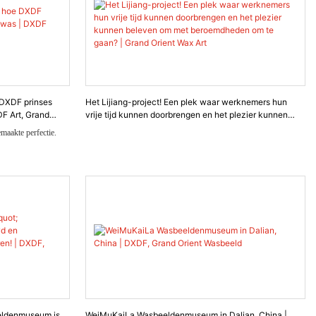
 DXDF prinses
Het Lijiang-project! Een plek waar werknemers hun
DF Art, Grand
vrije tijd kunnen doorbrengen en het plezier kunnen
beleven om met beroemdheden om te gaan? | Grand
maakte perfectie.
Orient Wax Art
uan DXDF de
argaret te maken,
 bootsen waarop ze
n saffier- en
band.
Het was een reis door
t emotionele verhaal
even werden gewekt.
eldenmuseum is
WeiMuKaiLa Wasbeeldenmuseum in Dalian, China |