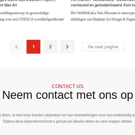
nt Wax Art
vernieuwd en gemoderniseerd. Kom he
DXDF, Grand Orient Wax Figure
nstellingsontwerp en grootschalige
Het WeiMuKaiLa Wax Museum is ontworpen
ring voor een UNESCO-werelderfgoedlocatie
afdelingen van Elephant Art Design & Engine
gevestigd aan Longtou Road 3, Gulangyu Is
museum is verdeeld over vier verdiepingen me
oppervlakte van 1300 vierkante meter en her
zeventig wassen beelden van beroemdheden, 
1
2
veertien thematische tentoonstellingsruimtes.
CONTACT US
Neem contact met ons op
e doen, is met onze klanten afspreken en hun doelstellingen voor een toekomstig p
Tijdens deze bijeenkomst kunt u gerust uw ideeën delen en veel vragen stellen.