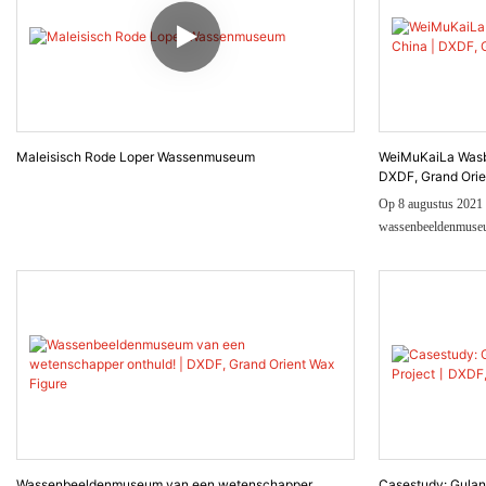
Maleisisch Rode Loper Wassenmuseum
WeiMuKaiLa Wasb
DXDF, Grand Orie
Op 8 augustus 2021 
wassenbeeldenmuseum 
publiek. Het museum 
het Impression Jinan
geïnspireerd op het 
gedeeltelijk gerestau
latei van de stations
een oude stoomtrein.
Wassenbeeldenmuseum van een wetenschapper
Casestudy: Gula