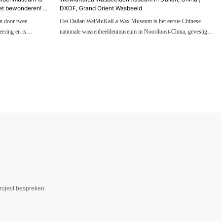
t bewonderen! |
DXDF, Grand Orient Wasbeeld
 door twee
Het Dalian WeiMuKaiLa Wax Museum is het eerste Chinese
ering en is
nationale wassenbeeldenmuseum in Noordoost-China, gevestigd
land, Xiamen. Het
op de vijfde verdieping van het Central Avenue Tourism and
t een totale
Culture Shopping Center aan de Xi'an Road in Dalian.
bergt meer dan
verdeeld over
roject bespreken.