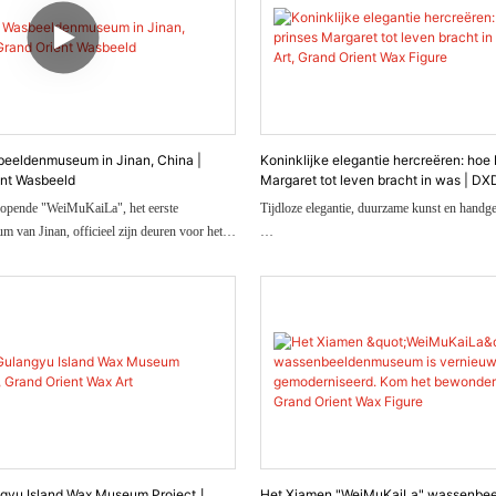
eeldenmuseum in Jinan, China |
Koninklijke elegantie hercreëren: hoe
nt Wasbeeld
Margaret tot leven bracht in was | DX
Orient Wax Figure
opende "WeiMuKaiLa", het eerste
Tijdloze elegantie, duurzame kunst en handge
van Jinan, officieel zijn deuren voor het
bevindt zich bij de noordelijke ingang van
 Quanshijie Park. Het ontwerp is
In 2023 gaf het Lin Art Museum in Dongg
eeuwenoude treinstation van Jinan en is
opdracht om een ​​wassen beeld van prinses M
reerd, zoals het grote boogvenster boven de
met als doel het onvergetelijke moment na te
hal en het dak dat dienstdoet als decoratie voor
twee kostbare koninklijke juwelen ontving: ee
diamanten broche en een diamanten-parelarm
Dit was niet zomaar een artistieke opdracht. 
de tijd, waarbij de elegantie, de charme en he
achter de sieraden van de prinses weer tot l
ngyu Island Wax Museum Project丨
Het Xiamen "WeiMuKaiLa" wassenbe