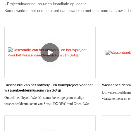
• Projectuitvoering: bouw en installatie op locatie
Samenwerken met ons betekent samenwerken met een team dat zowel de pr
Casestudie van het ontwerp- en bouwproject voor het
Wassenbeeldenmu
wassenbeeldenmuseum van Sotsji
Dit wassenbeeldenmu
Ontdek het Dejavu Wax Museum, het enige grootschalige
vierkante meter en er
wassenbeeldenmuseum van Sotsji. DXDF/Grand Orient Wax Art
levert een totaalpakket aan diensten, van planning en thematisch
ontwerp tot op maat gemaakte wassenbeelden voor het gehele
museum van 800 m².