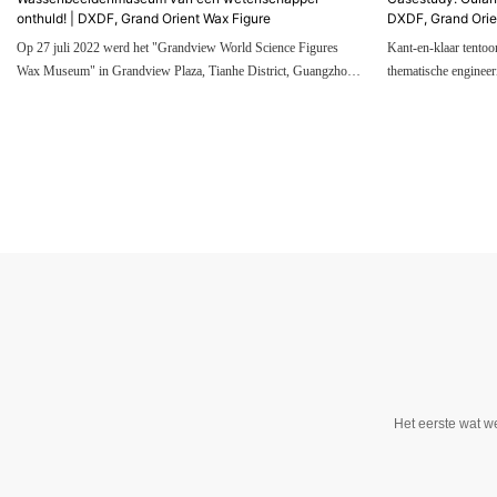
onthuld! | DXDF, Grand Orient Wax Figure
DXDF, Grand Orie
Op 27 juli 2022 werd het "Grandview World Science Figures
Kant-en-klaar tentoo
Wax Museum" in Grandview Plaza, Tianhe District, Guangzhou,
thematische enginee
feestelijk onthuld.
Het eerste wat w