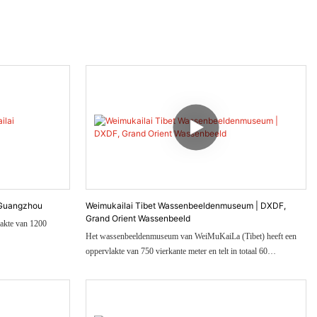
Guangzhou
Weimukailai Tibet Wassenbeeldenmuseum | DXDF,
Grand Orient Wassenbeeld
akte van 1200
Het wassenbeeldenmuseum van WeiMuKaiLa (Tibet) heeft een
oppervlakte van 750 vierkante meter en telt in totaal 60
wassenbeelden. De scènes en personages in dit
wassenbeeldenmuseum geven een volledig beeld van de lokale
cultuur.