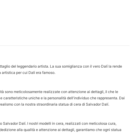
ttaglio del leggendario artista. La sua somiglianza con il vero Dalí la rende
a artistica per cui Dalí era famoso.
ità sono meticolosamente realizzate con attenzione ai dettagli, il che le
 le caratteristiche uniche e la personalità dell'individuo che rappresenta. Dai
 realismo con la nostra straordinaria statua di cera di Salvador Dalí.
o Salvador Dalí. I nostri modelli in cera, realizzati con meticolosa cura,
dedizione alla qualità e attenzione ai dettagli, garantiamo che ogni statua