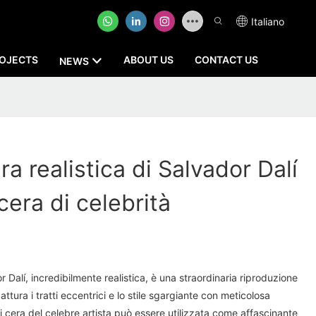
Italiano
OJECTS
ABOUT US
CONTACT US
NEWS
ra realistica di Salvador Dalí
 cera di celebrità
r Dalí, incredibilmente realistica, è una straordinaria riproduzione
cattura i tratti eccentrici e lo stile sgargiante con meticolosa
i cera del celebre artista può essere utilizzata come affascinante