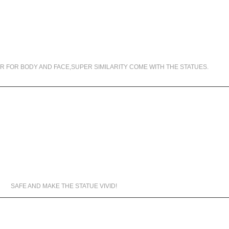
99.5% SIMILARITY
R FOR BODY AND FACE,SUPER SIMILARITY COME WITH THE STATUES.
MATERIALS WE USED
SAFE AND MAKE THE STATUE VIVID!