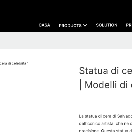
CASA
SOLUTION
PR
PRODUCTS
à
Statua di ce
| Modelli di
La statua di cera di Salvado
dell'iconico artista, che ne 
precisione. Questa statua d