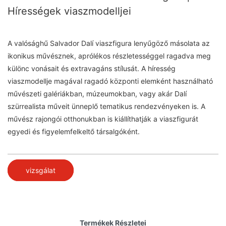
Hírességek viaszmodelljei
A valósághű Salvador Dalí viaszfigura lenyűgöző másolata az
ikonikus művésznek, aprólékos részletességgel ragadva meg
különc vonásait és extravagáns stílusát. A híresség
viaszmodellje magával ragadó központi elemként használható
művészeti galériákban, múzeumokban, vagy akár Dalí
szürrealista műveit ünneplő tematikus rendezvényeken is. A
művész rajongói otthonukban is kiállíthatják a viaszfigurát
egyedi és figyelemfelkeltő társalgóként.
vizsgálat
Termékek Részletei