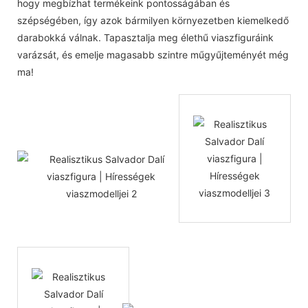
hogy megbízhat termékeink pontosságában és
szépségében, így azok bármilyen környezetben kiemelkedő
darabokká válnak. Tapasztalja meg élethű viaszfiguráink
varázsát, és emelje magasabb szintre műgyűjteményét még
ma!