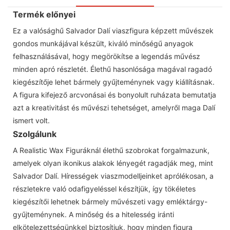
Termék előnyei
Ez a valósághű Salvador Dalí viaszfigura képzett művészek
gondos munkájával készült, kiváló minőségű anyagok
felhasználásával, hogy megörökítse a legendás művész
minden apró részletét. Élethű hasonlósága magával ragadó
kiegészítője lehet bármely gyűjteménynek vagy kiállításnak.
A figura kifejező arcvonásai és bonyolult ruházata bemutatja
azt a kreativitást és művészi tehetséget, amelyről maga Dalí
ismert volt.
Szolgálunk
A Realistic Wax Figuráknál élethű szobrokat forgalmazunk,
amelyek olyan ikonikus alakok lényegét ragadják meg, mint
Salvador Dalí. Hírességek viaszmodelljeinket aprólékosan, a
részletekre való odafigyeléssel készítjük, így tökéletes
kiegészítői lehetnek bármely művészeti vagy emléktárgy-
gyűjteménynek. A minőség és a hitelesség iránti
elkötelezettségünkkel biztosítjuk, hogy minden figura