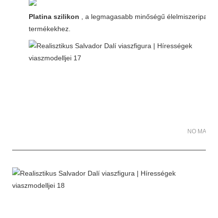
Platina szilikon
, a legmagasabb minőségű élelmiszeripari
termékekhez.
NO MATER 