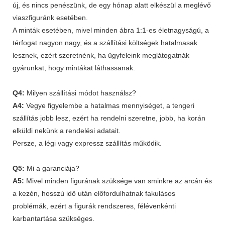
új, és nincs penészünk, de egy hónap alatt elkészül a meglévő
viaszfiguránk esetében.
A minták esetében, mivel minden ábra 1:1-es életnagyságú, a
térfogat nagyon nagy, és a szállítási költségek hatalmasak
lesznek, ezért szeretnénk, ha ügyfeleink meglátogatnák
gyárunkat, hogy mintákat láthassanak.
Q4:
Milyen szállítási módot használsz?
A4:
Vegye figyelembe a hatalmas mennyiséget, a tengeri
szállítás jobb lesz, ezért ha rendelni szeretne, jobb, ha korán
elküldi nekünk a rendelési adatait.
Persze, a légi vagy expressz szállítás működik.
Q5:
Mi a garanciája?
A5:
Mivel minden figurának szüksége van sminkre az arcán és
a kezén, hosszú idő után előfordulhatnak fakulásos
problémák, ezért a figurák rendszeres, félévenkénti
karbantartása szükséges.