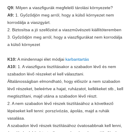
Q9:
Milyen a viaszfigurák megfelelő tárolási környezete?
A9:
1. Győződjön meg arról, hogy a külső környezet nem
korrodálja a viaszgyárt.
2. Biztosítsa a jó szellőzést a viaszművészeti kiállítóteremben
3. Győződjön meg arról, hogy a viaszfigurákat nem korrodálja
a külső környezet
K10:
A mindennapi élet módjai
karbantartás
A10:
1. A viaszfigura tisztításakor a szabadon lévő és nem
szabadon lévő részeket el kell választani.
Általánosságban elmondható, hogy először a nem szabadon
lévő részeket, beleértve a hajat, ruházatot, kellékeket stb., kell
megtisztítani, majd utána a szabadon lévő részt.
2. A nem szabadon lévő részek tisztításához a következő
lépéseket kell tenni: porszívózás, ápolás, majd a ruhák
vasalása.
A szabadon lévő részek tisztításához óvatosabbnak kell lenni,