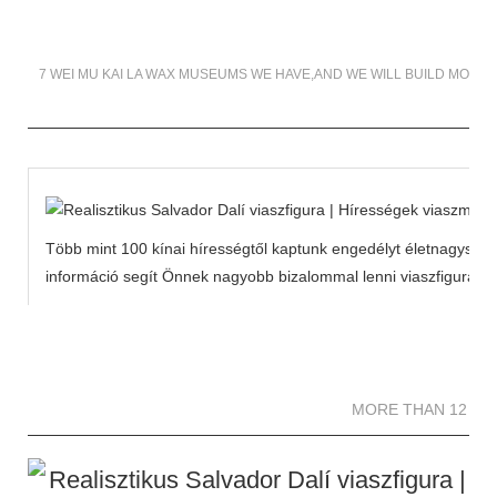
7 WEI MU KAI LA WAX MUSEUMS WE HAVE,AND WE WILL BUILD MORE
Több mint 100 kínai hírességtől kaptunk engedélyt életnagyságú
információ segít Önnek nagyobb bizalommal lenni viaszfiguráink 
MORE THAN 12 
MORE THAN 12 SC