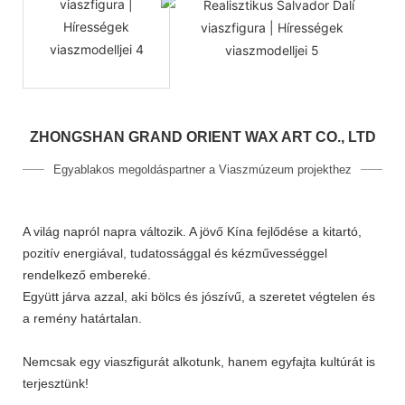
ZHONGSHAN GRAND ORIENT WAX ART CO., LTD
Egyablakos megoldáspartner a Viaszmúzeum projekthez
A világ napról napra változik. A jövő Kína fejlődése a kitartó,
pozitív energiával, tudatossággal és kézművességgel
rendelkező embereké.
Együtt járva azzal, aki bölcs és jószívű, a szeretet végtelen és
a remény határtalan.
Nemcsak egy viaszfigurát alkotunk, hanem egyfajta kultúrát is
terjesztünk!