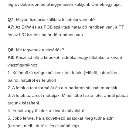
legrövidebb időn belül ingyenesen küldjünk Önnek egy újat.
Q7:
Milyen fizetési/szállítási feltételei vannak?
A7:
Az EXW és az FOB szállítási határidő rendben van; a TT
és az L/C fizetési határidő rendben van.
Q8:
Mit tegyenek a vásárlók?
A8:
Készítsd elő a képeket, videókat vagy ötleteket a kívánt
viaszfigurákhoz.
1. Különböző szögekből készített fotók. (Elölről, jobbról és
balról, hátulról és felülről)
2. A fotók a test formáját és a ruhadarab stílusát mutatják.
3. A fotók az arcot mutatják. Minél több tiszta fotó, annál jobbat
tudunk készíteni.
4. Fotók vagy ötletek a kívánt műveletről.
5. Jobb lenne, ha a következő adatokat meg tudná adni
(termet, mell-, derék- és csípőbőség).