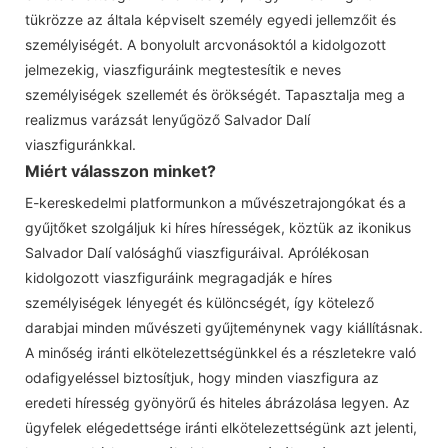
tükrözze az általa képviselt személy egyedi jellemzőit és
személyiségét. A bonyolult arcvonásoktól a kidolgozott
jelmezekig, viaszfiguráink megtestesítik e neves
személyiségek szellemét és örökségét. Tapasztalja meg a
realizmus varázsát lenyűgöző Salvador Dalí
viaszfiguránkkal.
Miért válasszon minket?
E-kereskedelmi platformunkon a művészetrajongókat és a
gyűjtőket szolgáljuk ki híres hírességek, köztük az ikonikus
Salvador Dalí valósághű viaszfiguráival. Aprólékosan
kidolgozott viaszfiguráink megragadják e híres
személyiségek lényegét és különcségét, így kötelező
darabjai minden művészeti gyűjteménynek vagy kiállításnak.
A minőség iránti elkötelezettségünkkel és a részletekre való
odafigyeléssel biztosítjuk, hogy minden viaszfigura az
eredeti híresség gyönyörű és hiteles ábrázolása legyen. Az
ügyfelek elégedettsége iránti elkötelezettségünk azt jelenti,