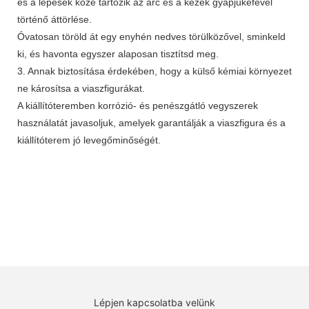
és a lépések közé tartozik az arc és a kezek gyapjúkefével
történő áttörlése.
Óvatosan töröld át egy enyhén nedves törülközővel, sminkeld
ki, és havonta egyszer alaposan tisztítsd meg.
3. Annak biztosítása érdekében, hogy a külső kémiai környezet
ne károsítsa a viaszfigurákat.
A kiállítóteremben korrózió- és penészgátló vegyszerek
használatát javasoljuk, amelyek garantálják a viaszfigura és a
kiállítóterem jó levegőminőségét.
Lépjen kapcsolatba velünk