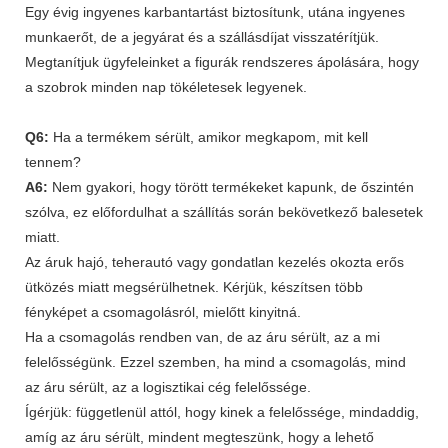
Egy évig ingyenes karbantartást biztosítunk, utána ingyenes
munkaerőt, de a jegyárat és a szállásdíjat visszatérítjük.
Megtanítjuk ügyfeleinket a figurák rendszeres ápolására, hogy
a szobrok minden nap tökéletesek legyenek.
Q6:
Ha a termékem sérült, amikor megkapom, mit kell
tennem?
A6:
Nem gyakori, hogy törött termékeket kapunk, de őszintén
szólva, ez előfordulhat a szállítás során bekövetkező balesetek
miatt.
Az áruk hajó, teherautó vagy gondatlan kezelés okozta erős
ütközés miatt megsérülhetnek. Kérjük, készítsen több
fényképet a csomagolásról, mielőtt kinyitná.
Ha a csomagolás rendben van, de az áru sérült, az a mi
felelősségünk. Ezzel szemben, ha mind a csomagolás, mind
az áru sérült, az a logisztikai cég felelőssége.
Ígérjük: függetlenül attól, hogy kinek a felelőssége, mindaddig,
amíg az áru sérült, mindent megteszünk, hogy a lehető