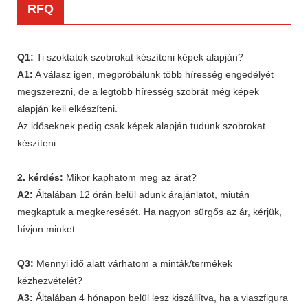
RFQ
Q1:
Ti szoktatok szobrokat készíteni képek alapján?
A1:
A válasz igen, megpróbálunk több híresség engedélyét
megszerezni, de a legtöbb híresség szobrát még képek
alapján kell elkészíteni.
Az időseknek pedig csak képek alapján tudunk szobrokat
készíteni.
2. kérdés:
Mikor kaphatom meg az árat?
A2:
Általában 12 órán belül adunk árajánlatot, miután
megkaptuk a megkeresését. Ha nagyon sürgős az ár, kérjük,
hívjon minket.
Q3:
Mennyi idő alatt várhatom a minták/termékek
kézhezvételét?
A3:
Általában 4 hónapon belül lesz kiszállítva, ha a viaszfigura