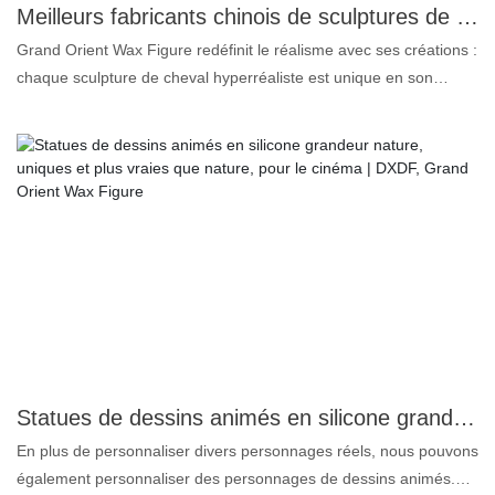
Meilleurs fabricants chinois de sculptures de chevaux réalistes et personnalisées | DXDF, Grand Orient Wax Figure
Grand Orient Wax Figure redéfinit le réalisme avec ses créations :
chaque sculpture de cheval hyperréaliste est unique en son
genre. De la texture fine et fluide de la crinière et de la queue, qui
imite la douceur, le brillant et le mouvement naturel du poil d'un
vrai cheval, aux yeux vifs et expressifs qui capturent la douce
noblesse ou l'énergie fougueuse de l'animal, et même les
contours subtils des muscles sous le pelage – qu'il s'agisse de la
tension d'un étalon au galop ou de la courbe détendue d'une
jument immobile –, chaque détail est travaillé avec une précision
méticuleuse pour reproduire l'authenticité d'un cheval vivant.
Statues de dessins animés en silicone grandeur nature, uniques et plus vraies que nature, pour le cinéma | DXDF, Grand Orient Wax Figure
En plus de personnaliser divers personnages réels, nous pouvons
également personnaliser des personnages de dessins animés.