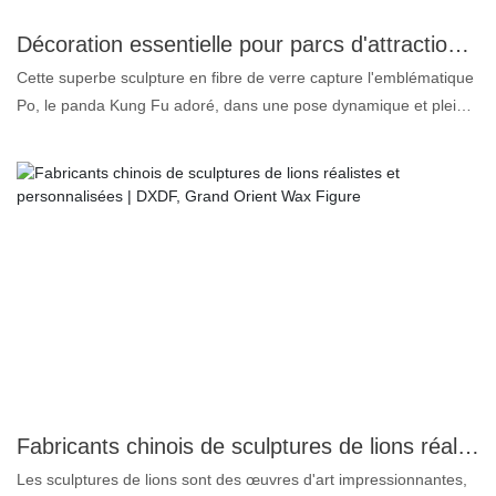
de Tornade, véritable icône de force et de résilience. Cadeau
idéal pour tout fan des X-Men ou pièce maîtresse de votre
Décoration essentielle pour parcs d'attractions : Sculpture de Kung Fu Panda en fibre de verre | DXDF, Grand Orient Wax Figure
collection de super-héros, cette statue est un incontournable pour
Cette superbe sculpture en fibre de verre capture l'emblématique
tous ceux qui apprécie
Po, le panda Kung Fu adoré, dans une pose dynamique et pleine
d'énergie qui apporte joie et émerveillement à tout espace.
Fabriquée en fibre de verre de haute qualité, cette statue est non
seulement durable et résistante aux intempéries, ce qui la rend
idéale pour l'extérieur, mais elle est également finement détaillée
pour mettre en valeur les couleurs vibrantes et les traits uniques
de Po. La sculpture Kung Fu Panda en fibre de verre est idéale
pour enrichir l'expérience des parcs d'attractions et constitue un
incontournable pour tout lieu de loisirs. Ce n'est pas qu'une
simple décoration ; c'est un sujet de conversation, une source
d'inspiration et une façon de se connecter à cette histoire
attachante d'amitié, de courage et d'aventure. Apportez la magie
de Kung Fu Panda dans votre parc et permettez à vos visiteurs
Fabricants chinois de sculptures de lions réalistes et personnalisées | DXDF, Grand Orient Wax Figure
de se créer des souvenirs inoubliables gr
Les sculptures de lions sont des œuvres d'art impressionnantes,