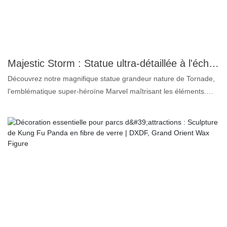
pour les collectionneurs, les amoureux des chiens et les fans de
super-héros. Qu'elle soit exposée dans une collection privée, une
exposition thématique ou qu'elle serve simplement de sujet de
conversation chez vous ou au bureau, la statue de cire
« Superman rencontre son chien » captivera et ravira tous ceux
Majestic Storm : Statue ultra-détaillée à l'échelle 1:1 de la déesse emblématique de la météo de Marvel – AM | DXDF, Statue de cire Grand Orient
qui la croiseront. Ne manquez pas cette occasion unique de
Découvrez notre magnifique statue grandeur nature de Tornade,
possé
l'emblématique super-héroïne Marvel maîtrisant les éléments.
Cette figurine, réalisée avec un soin méticuleux, met en valeur
Tornade dans toute sa splendeur, alliant puissance et grâce.
Fabriquée en résine de haute qualité, la statue présente des
détails minutieux qui capturent son expression intense, sa
chevelure blanche et sa pose dynamique, incarnant son pouvoir
de contrôler les éléments. Idéale pour les collectionneurs et les
fans, cette pièce exceptionnelle apportera une touche d'élégance
à votre décoration, que ce soit à la maison, au bureau ou dans
votre espace de jeu. Célébrez l'héritage de l'une des mutantes les
plus puissantes de Marvel avec cette représentation saisissante