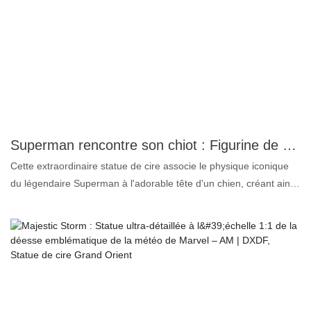
Idéale pour les collectionneurs d'art, les enseignants ou toute
personne appréciant les créations visionnaires, cette sculpture
invite à la conversation et rappelle avec humour le point de
rencontre entre nature et technologie. Réalisée avec un souci du
détail méticuleux, elle offre une charmante fusion de réalisme et
de fantaisie, ce qui en fait un ajout idéal à tout espace créatif.
Superman rencontre son chiot : Figurine de cire unique grandeur nature - DXDF, Grand Orient
Cette extraordinaire statue de cire associe le physique iconique
du légendaire Superman à l'adorable tête d'un chien, créant ainsi
un chef-d'œuvre unique en son genre, à la fois fantaisiste et
héroïque. À taille réelle, cette sculpture saisissante capture
l'essence de deux symboles chers à tous : la force et le courage
d'un super-héros et la malice du meilleur ami de l'homme.
Réalisée avec un souci du détail méticuleux, chaque aspect de la
statue – de sa musculature aux traits canins plus vrais que nature
– est conçu pour impressionner. Cette pièce unique est idéale