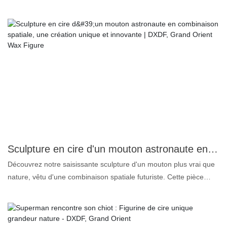
Tout comme ce petit renard plus vrai que nature ! 1. Silicone
platine : incolore, inodore et sans huile, de qualité alimentaire
supérieure. 2. Ressemblance exceptionnelle : jusqu’à 99,5 %
pour la forme du visage et du corps, ce qui explique pourquoi
nous parlons de statue de cire plus vraie que nature. 3. Pigments
personnalisés : pour un maquillage éclatant et durable. 4.
Cheveux humains naturels : pour un réalisme encore plus
poussé. Si vous souhaitez également personnaliser une statue de
cire ultra-réaliste, veuillez nous fournir des photos, des vidéos ou
vos idées. Nous créerons pour vous une réplique en cire qui vous
donnera entière satisfaction.
Sculpture en cire d'un mouton astronaute en combinaison spatiale, une création unique et innovante | DXDF, Grand Orient Wax Figure
Découvrez notre saisissante sculpture d'un mouton plus vrai que
nature, vêtu d'une combinaison spatiale futuriste. Cette pièce
unique allie fantaisie et innovation, présentant un mouton dans
une représentation en cire détaillée et de haute qualité qui
capture à la fois l'essence de l'animal et l'esprit d'exploration.