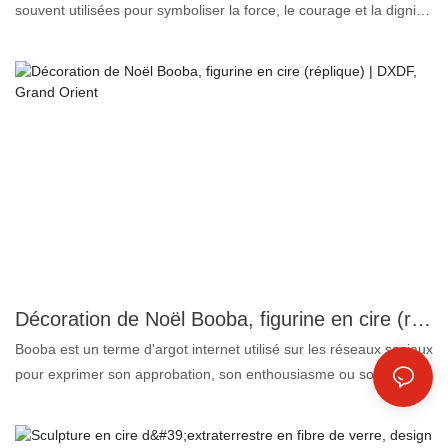
souvent utilisées pour symboliser la force, le courage et la dignité.
Fréquemment représentées de manière réaliste, ces sculptures
offrent une image majestueuse du lion, suscitant l'admiration pour
cet animal sauvage. On peut admirer des sculptures de lions
dans divers lieux, tels que les musées, les parcs, les cours et les
bâtiments. Elles sont souvent utilisées comme éléments
décoratifs, conférant une atmosphère royale et digne à leur
environnement. Plus qu'une simple œuvre d'art, une sculpture de
lion est un symbole qui inspire l'émotion et l'imagination.
Décoration de Noël Booba, figurine en cire (réplique) | DXDF, Grand Orient
Booba est un terme d'argot internet utilisé sur les réseaux sociaux
pour exprimer son approbation, son enthousiasme ou son accord.
Si vous recevez un message contenant uniquement le mot
« booba » en majuscules, cela signifie probablement que