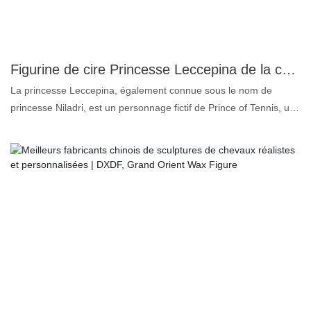
Figurine de cire Princesse Leccepina de la collection Priveta | DXDF, Grand Orient
La princesse Leccepina, également connue sous le nom de
princesse Niladri, est un personnage fictif de Prince of Tennis, une
série manga et anime japonaise populaire écrite et illustrée par
Takeshi Obata et Tsugumi Ohba. Joueuse de tennis talentueuse,
elle est réputée pour sa détermination farouche et ses puissants
doubles coups. Elle était membre de l'équipe Seishun no Hikari
(Jeunes Étoiles), qui a remporté de nombreux tournois au cours
de la série.