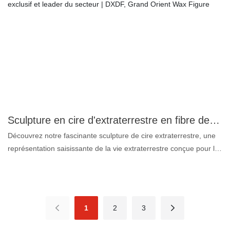
l'expéditeur est d'accord avec vous ou se réjouit d'un sujet
particulier. C'est un acronyme signifiant « meilleur de tous les
mondes possibles », mais son origine et sa signification ont
évolué au fil du temps.
Sculpture en cire d'extraterrestre en fibre de verre, design exclusif et leader du secteur | DXDF, Grand Orient Wax Figure
Découvrez notre fascinante sculpture de cire extraterrestre, une
représentation saisissante de la vie extraterrestre conçue pour les
passionnés et les collectionneurs. Cette sculpture, réalisée avec
une méticulosité extrême, révèle des détails complexes qui
évoquent le mystère et la fascination des extraterrestres tels qu'ils
sont dépeints dans la culture populaire. Fabriquée à partir de
1
2
3
matériaux de haute qualité, la figurine présente des textures
réalistes et un design captivant qui en fera une pièce maîtresse