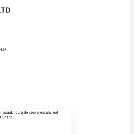
LTD
reza.