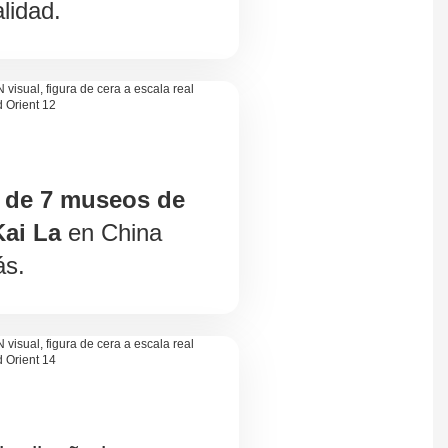
lidad.
o de 7 museos de
ai La
en China
ás.