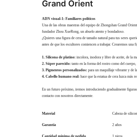
Grand Orient
ADN visual-1: Familiares políticos
Una de las obras maestras del equipo de Zhongshan Grand Orient Wa
fundador Zhou XueRong, un abuelo atento y bondadoso.
¿Quieres una figura de cera de tamaño natural para tus seres queri
antes de que los escultores comiencen a trabajar. Crearemos una fi
1. Silicona de platino:
incolora, inodora y libre de aceite, de la m
2. Súper parecido:
tanto en la forma del rostro como del cuerpo, 
3. Pigmentos personalizados:
para un maquillaje vibrante y de l
4. Cabello humano real:
hace que la estatua de cera luzca más rea
En un futuro próximo, iremos introduciendo gradualmente figuras d
contacto con nosotros directamente.
Material
Cabeza de silicon
Garantía
2 años
Cantidad mínima de pedido
1 pieza