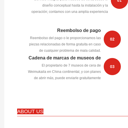
01
diseño conceptual hasta la instalación y la
operación; contamos con una amplia experiencia
que puede ser compartida.
Reembolso de pago
Reembolso del pago o le proporcionamos las
02
piezas relacionadas de forma gratuita en caso
de cualquier problema de mala calidad.
Cadena de marcas de museos de
El propietario de 7 museos de cera de
cera
03
Weimukaila en China continental, y con planes
de abrir más, puede enviarle gratuitamente
mucha información sobre las estatuas.
ABOUT US