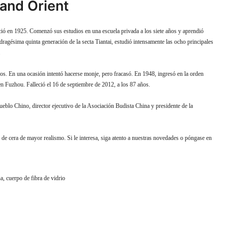
and Orient
 en 1925. Comenzó sus estudios en una escuela privada a los siete años y aprendió
agésima quinta generación de la secta Tiantai, estudió intensamente las ocho principales
.
ños. En una ocasión intentó hacerse monje, pero fracasó. En 1948, ingresó en la orden
 Fuzhou. Falleció el 16 de septiembre de 2012, a los 87 años.
eblo Chino, director ejecutivo de la Asociación Budista China y presidente de la
e cera de mayor realismo. Si le interesa, siga atento a nuestras novedades o póngase en
a, cuerpo de fibra de vidrio