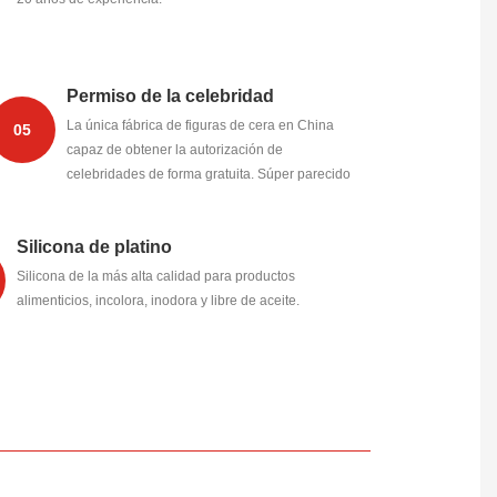
Permiso de la celebridad
La única fábrica de figuras de cera en China
05
capaz de obtener la autorización de
celebridades de forma gratuita. Súper parecido
tanto en la forma del rostro como del cuerpo,
hasta un 99,5%.
Silicona de platino
Silicona de la más alta calidad para productos
alimenticios, incolora, inodora y libre de aceite.