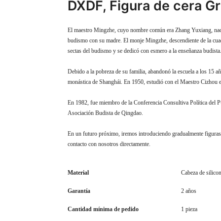
DXDF, Figura de cera Gr
El maestro Mingzhe, cuyo nombre común era Zhang Yuxiang, nació
budismo con su madre. El monje Mingzhe, descendiente de la cuadr
sectas del budismo y se dedicó con esmero a la enseñanza budista
Debido a la pobreza de su familia, abandonó la escuela a los 15 a
monástica de Shanghái. En 1950, estudió con el Maestro Cizhou en
En 1982, fue miembro de la Conferencia Consultiva Política del Pu
Asociación Budista de Qingdao.
En un futuro próximo, iremos introduciendo gradualmente figuras d
contacto con nosotros directamente.
Material
Cabeza de silicon
Garantía
2 años
Cantidad mínima de pedido
1 pieza