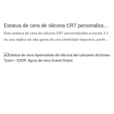
exigentes, esta figura realza cualquier espacio con un toque de
grandeza deportiva. Posee una pieza de la historia del fútbol y
celebra el legado de un ícono moderno con esta excepcional
figura de silicona de Mbappé. Una pieza central imprescindible
Estatua de cera de silicona CR7 personalizable a escala 1:1: réplica de alta gama de una celebridad deportiva para eventos y museos.
que captura el dinamismo del propio Mbappé.
Esta estatua de cera de silicona CR7 personalizable a escala 1:1
es una réplica de alta gama de una celebridad deportiva, perfecta
para eventos y museos. Fabricada con silicona de primera
calidad, esta estatua presume de un asombroso nivel de realismo
que captura cada detalle de Cristiano Ronaldo. Esta estatua de
cera está diseñada para replicar a la perfección el físico y la
elegancia de esta leyenda del fútbol. Es una excelente manera de
atraer público, añadir un toque de glamour a tu evento o realzar
una exposición de museo. Esta estatua se puede personalizar
para garantizar que cumpla con tus especificaciones exactas.
Tanto si eres aficionado al deporte, organizador de eventos o
conservador de museo, esta figura de cera de silicona CR7 te
impresionará. Adquiere una réplica extraordinaria que encarna el