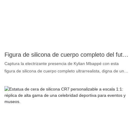
razón: 1. Silicona de platino: incolora, inodora y libre de aceite, de
la más alta calidad para productos alimenticios. 2. Súper similitud:
tanto para la forma del rostro como del cuerpo hasta un 99,5%,
por eso la llamamos figura de cera realista. 3. Pigmentos
personalizados: hacen que el maquillaje sea vívido y duradero. 4.
Cabello humano real: hace que la estatua de cera sea más
realista en los detalles. En el futuro, gradualmente presentaremos
más estrellas famosas del fútbol, ​​si está interesado, siga atento a
Figura de silicona de cuerpo completo del futbolista Mbappé, de calidad cinematográfica y ultrarrealista - DXDF, figura de cera Grand Orient
nuestras noticias o contáctenos directamente.
Captura la electrizante presencia de Kylian Mbappé con esta
figura de silicona de cuerpo completo ultrarrealista, digna de un
atrezo cinematográfico. Una obra maestra de Grand Orient Wax
Art, esta figura de cera da vida a la superestrella del fútbol con un
detalle asombroso. Elaborada con silicona de primera calidad,
cada rasgo está meticulosamente esculpido para reflejar la
imagen de Mbappé, desde su intensa mirada hasta su físico
atlético. Esta figura es más que un objeto de colección; es una
impresionante obra de arte que encarna el espíritu del juego.
Perfecta para coleccionistas, aficionados al deporte y seguidores