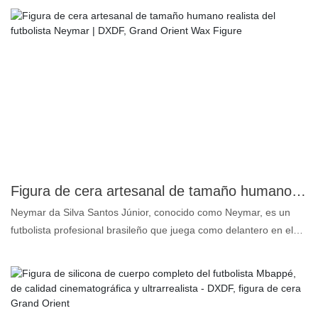
por expertos con silicona de primera calidad y detalles
hiperrealistas, esta obra maestra a tamaño real captura cada
músculo, expresión y rasgo icónico de The Rock. Perfecta para
coleccionistas, museos, exposiciones y espacios de
entretenimiento, esta figura está diseñada para perdurar e
impresionar con su auténtica textura de piel y presencia realista.
Realza tu exhibición con un impresionante homenaje a una de las
estrellas más reconocidas del mundo, que muestra la excepcional
artesanía y atención al detalle del renombrado equipo de DXDF
Art.
Figura de cera artesanal de tamaño humano realista del futbolista Neymar | DXDF, Grand Orient Wax Figure
Neymar da Silva Santos Júnior, conocido como Neymar, es un
futbolista profesional brasileño que juega como delantero en el
club de la Ligue 1 Paris Saint-Germain y en la selección nacional
de Brasil. Es ampliamente considerado como uno de los mejores
jugadores del mundo. ¿Por qué nuestra figura de cera de
Neymar es mejor y más realista que otras? A continuación, la