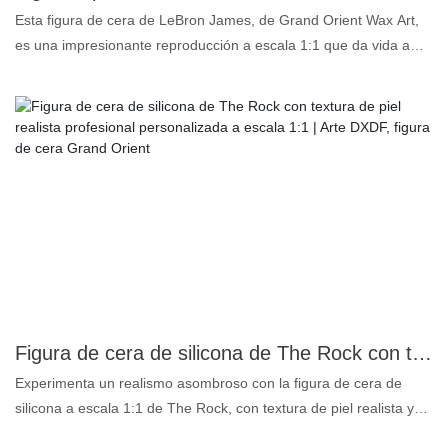
Esta figura de cera de LeBron James, de Grand Orient Wax Art,
es una impresionante reproducción a escala 1:1 que da vida a
cada detalle de la leyenda del baloncesto. Gracias a la tecnología
de vanguardia, hemos capturado la icónica actitud de LeBron en
la cancha, su físico atlético y su mirada única, haciéndote sentir
como si estuvieras en medio de su ilustre carrera. La figura de
cera está hecha de materiales de alta calidad, con textura de piel,
cabello e incluso los pliegues de la ropa cuidadosamente
esculpidos para lograr un realismo digno de museo. Ya sea que
busques la pieza de colección definitiva para un aficionado al
baloncesto o una adición artística única para tu espacio, esta
figura de cera de LeBron James es la elección perfecta. No es
solo una figura, es un homenaje, un recordatorio atemporal del
espíritu y la leyenda del baloncesto.
Figura de cera de silicona de The Rock con textura de piel realista profesional personalizada a escala 1:1 | Arte DXDF, figura de cera Grand Orient
Experimenta un realismo asombroso con la figura de cera de
silicona a escala 1:1 de The Rock, con textura de piel realista y
personalizada de DXDF Art, Grand Orient Wax Figure. Elaborada