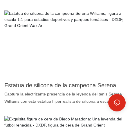
con su increíble habilidad y visión de juego. Nacido el 24 de junio
de 1987 en Rosario, Argentina, Messi se unió a la cantera del FC
Barcelona, ​​La Masia, a una edad temprana. Rápidamente
ascendió en las categorías inferiores, demostrando su
excepcional regate, su capacidad de creación de juego y su olfato
goleador. A lo largo de su brillante carrera, ha ganado numerosos
títulos, incluyendo varios Balones de Oro de la FIFA. Conocido
por su humildad y dedicación, Messi continúa inspirando a
jóvenes atletas de todo el mundo, dejando una huella imborrable
en el fútbol.
Estatua de silicona de la campeona Serena Williams, figura a escala 1:1 para estadios deportivos y parques temáticos - DXDF, Grand Orient Wax Art
Captura la electrizante presencia de la leyenda del tenis Serena
Williams con esta estatua hiperrealista de silicona a escala 1:1,
de calidad museística, de Grand Orient Wax Art. Meticulosamente
elaborada por artistas galardonados, esta figura realista
trasciende las exhibiciones comunes, con una replicación