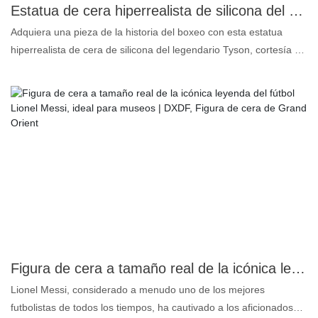
espíritu de uno de los grandes del fútbol.
Estatua de cera hiperrealista de silicona del campeón de boxeo Tyson - DXDF, figura de cera Grand Orient
Adquiera una pieza de la historia del boxeo con esta estatua
hiperrealista de cera de silicona del legendario Tyson, cortesía de
Grand Orient Wax Art. Esta estatua, con un nivel de detalle
increíble, captura la fuerza y ​​la intensidad del campeón.
Elaborada con meticulosa atención al detalle, presenta una piel
de silicona de aspecto realista que reproduce cada contorno y
expresión. La maestría artesanal de Grand Orient Wax Art
garantiza una pieza de calidad museística. Es más que un objeto
de colección; es una pieza que marca la diferencia. Ideal para
aficionados al boxeo, coleccionistas y cualquier persona que
aprecie el arte del hiperrealismo. Añada esta impresionante
estatua de cera de Tyson a su colección y lleve el espíritu de un
campeón a su hogar. Imprescindible para quienes exigen la
máxima calidad artística y autenticidad.
Figura de cera a tamaño real de la icónica leyenda del fútbol Lionel Messi, ideal para museos | DXDF, Figura de cera de Grand Orient
Lionel Messi, considerado a menudo uno de los mejores
futbolistas de todos los tiempos, ha cautivado a los aficionados