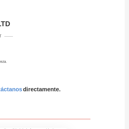
LTD
T
reza.
táctanos
directamente.