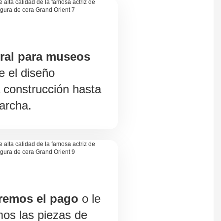
gral para museos
e el diseño
a construcción hasta
archa.
remos el pago
o le
os las piezas de