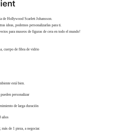
ient
ella de Hollywood Scarlett Johansson.
tras ideas, podemos personalizarlas para ti.
yectos para museos de figuras de cera en todo el mundo!
a, cuerpo de fibra de vidrio
biente está bien.
 pueden personalizar
nimiento de larga duración
0 años
s; más de 1 pieza, a negociar.