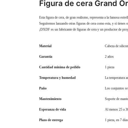
Figura de cera Grand Or
Esta figura de cera, de gran realismo, representa a la famosa estr
Seguiremos lanzando otras figuras de cera como esta, y si tienes o
¡DXDF es un fabricante de figuras de cera y un productor de pro
Material
Cabeza de silicon
Garantía
2 años
Cantidad mínima de pedido
1 pieza
Temperatura y humedad
La temperatura am
Paño
Los conjuntos se
Mantenimiento
Soporte de mante
Esperanza de vida
Al menos 25 a 3
Plazo de entrega
1 pieza, en 7 día