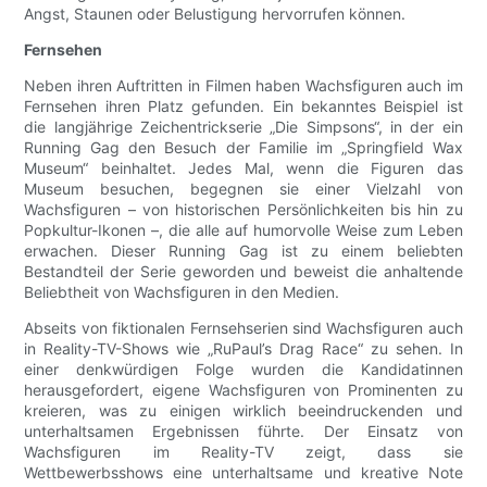
Angst, Staunen oder Belustigung hervorrufen können.
Fernsehen
Neben ihren Auftritten in Filmen haben Wachsfiguren auch im
Fernsehen ihren Platz gefunden. Ein bekanntes Beispiel ist
die langjährige Zeichentrickserie „Die Simpsons“, in der ein
Running Gag den Besuch der Familie im „Springfield Wax
Museum“ beinhaltet. Jedes Mal, wenn die Figuren das
Museum besuchen, begegnen sie einer Vielzahl von
Wachsfiguren – von historischen Persönlichkeiten bis hin zu
Popkultur-Ikonen –, die alle auf humorvolle Weise zum Leben
erwachen. Dieser Running Gag ist zu einem beliebten
Bestandteil der Serie geworden und beweist die anhaltende
Beliebtheit von Wachsfiguren in den Medien.
Abseits von fiktionalen Fernsehserien sind Wachsfiguren auch
in Reality-TV-Shows wie „RuPaul’s Drag Race“ zu sehen. In
einer denkwürdigen Folge wurden die Kandidatinnen
herausgefordert, eigene Wachsfiguren von Prominenten zu
kreieren, was zu einigen wirklich beeindruckenden und
unterhaltsamen Ergebnissen führte. Der Einsatz von
Wachsfiguren im Reality-TV zeigt, dass sie
Wettbewerbsshows eine unterhaltsame und kreative Note