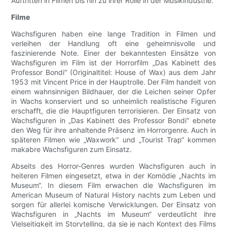
Auftritten in Filmen bis hin zu ihrer Rolle in der Musikindustrie.
Filme
Wachsfiguren haben eine lange Tradition in Filmen und
verleihen der Handlung oft eine geheimnisvolle und
faszinierende Note. Einer der bekanntesten Einsätze von
Wachsfiguren im Film ist der Horrorfilm „Das Kabinett des
Professor Bondi“ (Originaltitel: House of Wax) aus dem Jahr
1953 mit Vincent Price in der Hauptrolle. Der Film handelt von
einem wahnsinnigen Bildhauer, der die Leichen seiner Opfer
in Wachs konserviert und so unheimlich realistische Figuren
erschafft, die die Hauptfiguren terrorisieren. Der Einsatz von
Wachsfiguren in „Das Kabinett des Professor Bondi“ ebnete
den Weg für ihre anhaltende Präsenz im Horrorgenre. Auch in
späteren Filmen wie „Waxwork“ und „Tourist Trap“ kommen
makabre Wachsfiguren zum Einsatz.
Abseits des Horror-Genres wurden Wachsfiguren auch in
heiteren Filmen eingesetzt, etwa in der Komödie „Nachts im
Museum“. In diesem Film erwachen die Wachsfiguren im
American Museum of Natural History nachts zum Leben und
sorgen für allerlei komische Verwicklungen. Der Einsatz von
Wachsfiguren in „Nachts im Museum“ verdeutlicht ihre
Vielseitigkeit im Storytelling, da sie je nach Kontext des Films