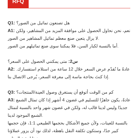
RFQ
هل تصنعون تماثيل من الصور؟
Q1:
نعم، نحن نحاول الحصول على موافقة المزيد من المشاهير، ولكن
A1:
لا يزال يتعين صنع معظم تماثيل المشاهير من الصور.
أما بالنسبة لكبار السن، فلا يمكننا سوى صنع تماثيلهم من الصور.
س2:
متى يمكنني الحصول على السعر؟
عادةً ما نُقدّم عرض السعر خلال 12 ساعة من استلام استفسارك.
A2:
إذا كنتَ بحاجة ماسة إلى معرفة السعر، يُرجى الاتصال بنا.
كم من الوقت أتوقع أن يستغرق وصول العينة/المنتجات؟
Q3:
عادةً، يكون جاهزًا للتسليم في غضون 4 أشهر إذا كان تمثال الشمع
A3:
جديدًا وليس لدينا قالب له، ولكن في غضون شهر واحد بالنسبة لتمثال
الشمع الموجود لدينا.
بالنسبة للعينات، ولأن جميع الأشكال بحجمها الطبيعي 1:1، فإن حجمها
كبير جدًا، وستكون تكلفة النقل باهظة، لذلك نود أن يزور عملاؤنا