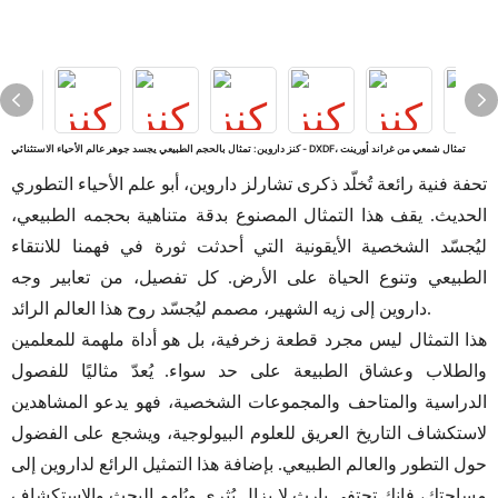
كنز داروين: تمثال بالحجم الطبيعي يجسد جوهر عالم الأحياء الاستثنائي - DXDF، تمثال شمعي من غراند أورينت
تحفة فنية رائعة تُخلّد ذكرى تشارلز داروين، أبو علم الأحياء التطوري
الحديث. يقف هذا التمثال المصنوع بدقة متناهية بحجمه الطبيعي،
ليُجسّد الشخصية الأيقونية التي أحدثت ثورة في فهمنا للانتقاء
الطبيعي وتنوع الحياة على الأرض. كل تفصيل، من تعابير وجه
داروين إلى زيه الشهير، مصمم ليُجسّد روح هذا العالم الرائد.
هذا التمثال ليس مجرد قطعة زخرفية، بل هو أداة ملهمة للمعلمين
والطلاب وعشاق الطبيعة على حد سواء. يُعدّ مثاليًا للفصول
الدراسية والمتاحف والمجموعات الشخصية، فهو يدعو المشاهدين
لاستكشاف التاريخ العريق للعلوم البيولوجية، ويشجع على الفضول
حول التطور والعالم الطبيعي. بإضافة هذا التمثيل الرائع لداروين إلى
مساحتك، فإنك تحتفي بإرث لا يزال يُثري ويُلهم البحث والاستكشاف