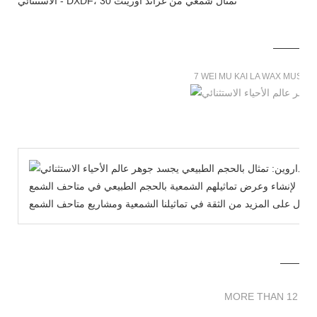
7 WEI MU KAI LA WAX MUSE
يح لإنشاء وعرض تماثيلهم الشمعية بالحجم الطبيعي في متاحف الشمع WeiMuKaiLa الخاصة بنا مجانًا، ونأمل أن تساعدك
MORE THAN 12 
MORE THAN 12 SC