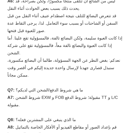
ليس من الشائع أن تتلقى منتجًا مكسورًا، ولكن بصراحة، قد
A6:
يحدث ذلك بسبب بعض الحوادث أثناء النقل.
قد تتعرض البضائع للتلف نتيجة اصطدام عنيف أثناء النقل من قبل
السفن أو الشاحنات أو بسبب سوء التعامل. لذا، يرجى التقاط عدة
صور للعبوة قبل فتحها.
إذا كانت العبوة سليمة، ولكن البضائع تالفة، فالمسؤولية تقع علينا. أما
إذا كانت العبوة والبضائع تالفة معاً، فالمسؤولية تقع على شركة
الشحن.
نعدكم: بغض النظر عن الجهة المسؤولة، طالما أن البضائع مكسورة،
سنبذل قصارى جهدنا لإرسال واحدة جديدة إليكم في أقصر وقت
ممكن مجاناً.
ما هي شروط الدفع/الشحن التي لديكم؟
Q7:
شروط الشحن EXW و FOB مقبولة؛ شروط الدفع TT و L/C
A7:
مقبولة.
ما الذي ينبغي على المشترين فعله؟
Q8:
قم بإعداد الصور أو مقاطع الفيديو أو الأفكار الخاصة بالتماثيل
A8: