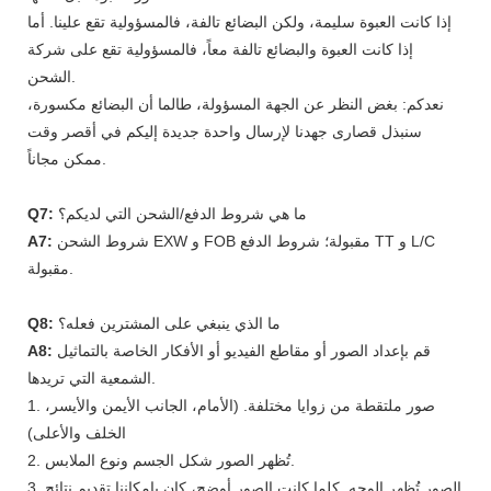
إذا كانت العبوة سليمة، ولكن البضائع تالفة، فالمسؤولية تقع علينا. أما
إذا كانت العبوة والبضائع تالفة معاً، فالمسؤولية تقع على شركة
الشحن.
نعدكم: بغض النظر عن الجهة المسؤولة، طالما أن البضائع مكسورة،
سنبذل قصارى جهدنا لإرسال واحدة جديدة إليكم في أقصر وقت
ممكن مجاناً.
ما هي شروط الدفع/الشحن التي لديكم؟
Q7:
شروط الشحن EXW و FOB مقبولة؛ شروط الدفع TT و L/C
A7:
مقبولة.
ما الذي ينبغي على المشترين فعله؟
Q8:
قم بإعداد الصور أو مقاطع الفيديو أو الأفكار الخاصة بالتماثيل
A8:
الشمعية التي تريدها.
1. صور ملتقطة من زوايا مختلفة. (الأمام، الجانب الأيمن والأيسر،
الخلف والأعلى)
2. تُظهر الصور شكل الجسم ونوع الملابس.
3. الصور تُظهر الوجه. كلما كانت الصور أوضح، كان بإمكاننا تقديم نتائج