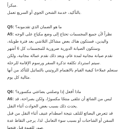
مبكراً.
بالتأكيد، خدمة الشحن الجوي أو السريع تعمل.
ما هو الضمان الذي تقدمونه؟
Q5:
نظراً لأن جميع المجسمات تحتاج إلى وضع مكياج على الوجه
A5:
واليدين، فستكون هناك بعض مشاكل التلاشي بعد فترة طويلة،
وستكون الصيانة الدورية ضرورية للمجسمات كل 6 أشهر.
نقدم صيانة مجانية لمدة عام، وبعد ذلك نقدم عمالة مجانية، ولكن
سيتم استرداد تكلفة تذكرة السفر ورسوم الإقامة للرحلة.
سنعلم عملاءنا كيفية القيام بالاهتمام الروتيني بالتماثيل للتأكد من أنها
مثالية كل يوم.
ماذا أفعل إذا وصلتني بضاعتي مكسورة؟
Q6:
ليس من الشائع أن تتلقى منتجًا مكسورًا، ولكن بصراحة، قد
A6:
يحدث ذلك بسبب بعض الحوادث أثناء النقل.
قد تتعرض البضائع للتلف نتيجة اصطدام عنيف أثناء النقل من قبل
السفن أو الشاحنات أو بسبب سوء التعامل. لذا، يرجى التقاط عدة
صور للعبوة قبل فتحها.