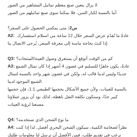
لا يزال يتعين صنع معظم تماثيل المشاهير من الصور.
أما بالنسبة لكبار السن، فلا يمكننا سوى صنع تماثيلهم من الصور.
س2:
متى يمكنني الحصول على السعر؟
عادةً ما نُقدّم عرض السعر خلال 12 ساعة من استلام استفسارك.
A2:
إذا كنتَ بحاجة ماسة إلى معرفة السعر، يُرجى الاتصال بنا.
كم من الوقت أتوقع أن يستغرق وصول العينة/المنتجات؟
Q3:
عادةً، يكون جاهزًا للتسليم في غضون 4 أشهر إذا كان تمثال الشمع
A3:
جديدًا وليس لدينا قالب له، ولكن في غضون شهر واحد بالنسبة لتمثال
الشمع الموجود لدينا.
بالنسبة للعينات، ولأن جميع الأشكال بحجمها الطبيعي 1:1، فإن حجمها
كبير جدًا، وستكون تكلفة النقل باهظة، لذلك نود أن يزور عملاؤنا
مصنعنا لرؤية العينات.
ما نوع الشحن الذي تستخدمه؟
Q4:
نظراً لضخامة الكمية، سيكون الشحن البحري أفضل، لذا إذا كنت
A4:
ترغب في تقديم طلب، فمن الأفضل أن ترسل لنا معلومات طلبك