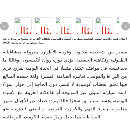
تمثال شمعي بالحجم الطبيعي لشخصية مستر بين، أسطورة الكوميديا ​​والفنان الأكثر مرحًا، مصنوع من مادة الراتنج |
DXDF، تمثال شمعي من غراند أورينت
مستر بين شخصية محبوبة وغريبة الأطوار، معروفة بمشاغباته
الطفولية وفكاهته الجسدية. يؤدي دوره روان أتكينسون، وغالبًا ما
يجد نفسه في مواقف عبثية، متنقلًا في الحياة اليومية بمزيج فريد
من البراءة والفوضى. تعابيره الصامتة المميزة ولغة جسده المبالغ
فيها تخلق لحظات كوميدية لا تُنسى دون الحاجة إلى حوار. سواءً
كانت سيارته الميني غير الموثوقة أو تفاعلاته الغريبة مع الأشياء
اليومية، يجسد مستر بين سحرًا خالدًا يتردد صداه عبر الأجيال. تتميز
مغامراته بسوء الفهم والكوارث العرضية والسعي الدؤوب نحو
البساطة، مما يجعله رمزًا حقيقيًا للكوميديا ​​البريطانية.