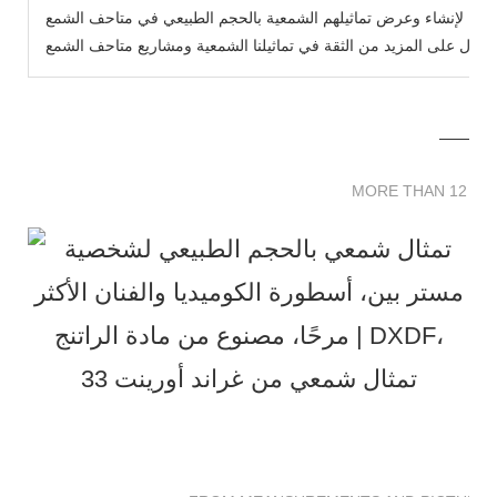
يح لإنشاء وعرض تماثيلهم الشمعية بالحجم الطبيعي في متاحف الشمع WeiMuKaiLa الخاصة بنا مجانًا، ونأمل أن تساعدك
MORE THAN 12 
MORE THAN 12 SC