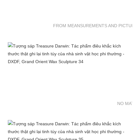
FROM MEANSUREMENTS AND PICTURES 
NO MATTE