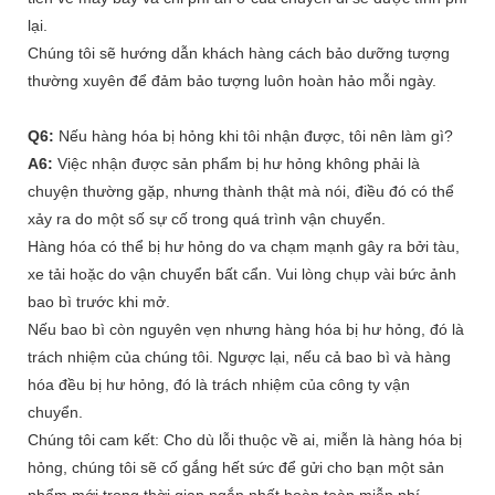
lại.
Chúng tôi sẽ hướng dẫn khách hàng cách bảo dưỡng tượng
thường xuyên để đảm bảo tượng luôn hoàn hảo mỗi ngày.
Q6:
Nếu hàng hóa bị hỏng khi tôi nhận được, tôi nên làm gì?
A6:
Việc nhận được sản phẩm bị hư hỏng không phải là
chuyện thường gặp, nhưng thành thật mà nói, điều đó có thể
xảy ra do một số sự cố trong quá trình vận chuyển.
Hàng hóa có thể bị hư hỏng do va chạm mạnh gây ra bởi tàu,
xe tải hoặc do vận chuyển bất cẩn. Vui lòng chụp vài bức ảnh
bao bì trước khi mở.
Nếu bao bì còn nguyên vẹn nhưng hàng hóa bị hư hỏng, đó là
trách nhiệm của chúng tôi. Ngược lại, nếu cả bao bì và hàng
hóa đều bị hư hỏng, đó là trách nhiệm của công ty vận
chuyển.
Chúng tôi cam kết: Cho dù lỗi thuộc về ai, miễn là hàng hóa bị
hỏng, chúng tôi sẽ cố gắng hết sức để gửi cho bạn một sản
phẩm mới trong thời gian ngắn nhất hoàn toàn miễn phí.