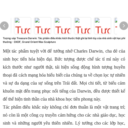
Tượng sáp Treasure Darwin: Tác phẩm điêu khắc kích thước thật ghi lại tinh túy của nhà sinh vật học phi
thường - DXDF, Grand Orient Wax Sculpture
Một tác phẩm tuyệt vời để tưởng nhớ Charles Darwin, cha đẻ của
sinh học tiến hóa hiện đại. Bức tượng được chế tác tỉ mỉ này có
kích thước như người thật, tái hiện sống động hình tượng huyền
thoại đã cách mạng hóa hiểu biết của chúng ta về chọn lọc tự nhiên
và sự đa dạng của sự sống trên Trái đất. Mọi chi tiết, từ biểu cảm
khuôn mặt đến trang phục nổi tiếng của Darwin, đều được thiết kế
để thể hiện tinh thần của nhà khoa học tiên phong này.
Tác phẩm điêu khắc này không chỉ đơn thuần là một vật trang trí;
nó còn là một công cụ truyền cảm hứng cho các nhà giáo dục, học
sinh và những người yêu thiên nhiên. Lý tưởng cho các lớp học,