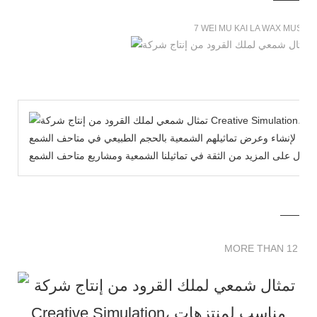
7 WEI MU KAI LA WAX MUSE
يح لإنشاء وعرض تماثيلهم الشمعية بالحجم الطبيعي في متاحف الشمع WeiMuKaiLa الخاصة بنا مجانًا، ونأمل أن تساعدك
MORE THAN 12 
MORE THAN 12 SC