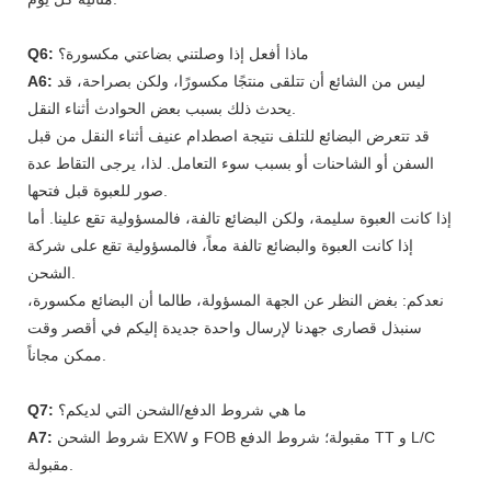
ماذا أفعل إذا وصلتني بضاعتي مكسورة؟
Q6:
ليس من الشائع أن تتلقى منتجًا مكسورًا، ولكن بصراحة، قد
A6:
يحدث ذلك بسبب بعض الحوادث أثناء النقل.
قد تتعرض البضائع للتلف نتيجة اصطدام عنيف أثناء النقل من قبل
السفن أو الشاحنات أو بسبب سوء التعامل. لذا، يرجى التقاط عدة
صور للعبوة قبل فتحها.
إذا كانت العبوة سليمة، ولكن البضائع تالفة، فالمسؤولية تقع علينا. أما
إذا كانت العبوة والبضائع تالفة معاً، فالمسؤولية تقع على شركة
الشحن.
نعدكم: بغض النظر عن الجهة المسؤولة، طالما أن البضائع مكسورة،
سنبذل قصارى جهدنا لإرسال واحدة جديدة إليكم في أقصر وقت
ممكن مجاناً.
ما هي شروط الدفع/الشحن التي لديكم؟
Q7:
شروط الشحن EXW و FOB مقبولة؛ شروط الدفع TT و L/C
A7:
مقبولة.