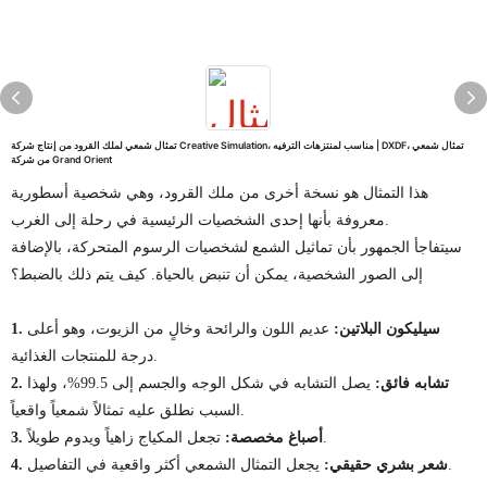
تمثال شمعي لملك القرود من إنتاج شركة Creative Simulation، مناسب لمنتزهات الترفيه | DXDF، تمثال شمعي
من شركة Grand Orient
هذا التمثال هو نسخة أخرى من ملك القرود، وهي شخصية أسطورية
معروفة بأنها إحدى الشخصيات الرئيسية في رحلة إلى الغرب.
سيتفاجأ الجمهور بأن تماثيل الشمع لشخصيات الرسوم المتحركة، بالإضافة
إلى الصور الشخصية، يمكن أن تنبض بالحياة. كيف يتم ذلك بالضبط؟
1. سيليكون البلاتين:
عديم اللون والرائحة وخالٍ من الزيوت، وهو أعلى
درجة للمنتجات الغذائية.
2. تشابه فائق:
يصل التشابه في شكل الوجه والجسم إلى 99.5%، ولهذا
السبب نطلق عليه تمثالاً شمعياً واقعياً.
تجعل المكياج زاهياً ويدوم طويلاً.
3. أصباغ مخصصة:
يجعل التمثال الشمعي أكثر واقعية في التفاصيل.
4. شعر بشري حقيقي: