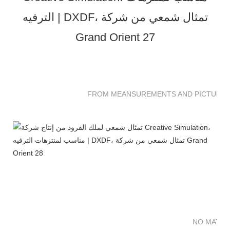
FROM MEANSUREMENTS AND PICTURES 
NO MATTE