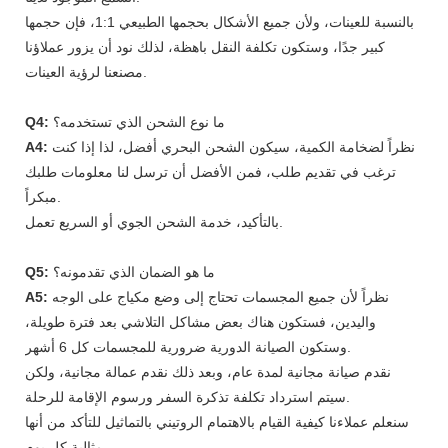
بالنسبة للعينات، ولأن جميع الأشكال بحجمها الطبيعي 1:1، فإن حجمها
كبير جدًا، وستكون تكلفة النقل باهظة، لذلك نود أن يزور عملاؤنا
مصنعنا لرؤية العينات.
ما نوع الشحن الذي تستخدمه؟
Q4:
نظراً لضخامة الكمية، سيكون الشحن البحري أفضل، لذا إذا كنت
A4:
ترغب في تقديم طلب، فمن الأفضل أن ترسل لنا معلومات طلبك
مبكراً.
بالتأكيد، خدمة الشحن الجوي أو السريع تعمل.
ما هو الضمان الذي تقدمونه؟
Q5:
نظراً لأن جميع المجسمات تحتاج إلى وضع مكياج على الوجه
A5:
واليدين، فستكون هناك بعض مشاكل التلاشي بعد فترة طويلة،
وستكون الصيانة الدورية ضرورية للمجسمات كل 6 أشهر.
نقدم صيانة مجانية لمدة عام، وبعد ذلك نقدم عمالة مجانية، ولكن
سيتم استرداد تكلفة تذكرة السفر ورسوم الإقامة للرحلة.
سنعلم عملاءنا كيفية القيام بالاهتمام الروتيني بالتماثيل للتأكد من أنها
مثالية كل يوم.