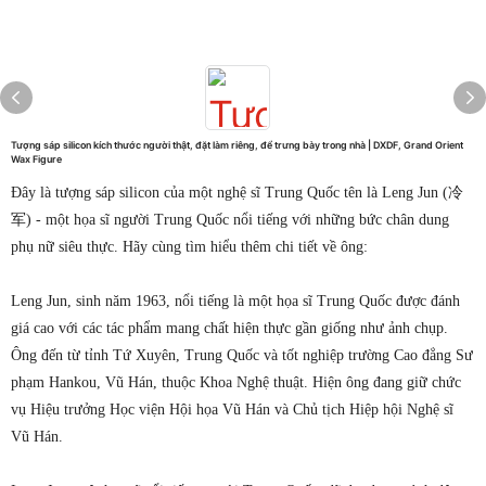
Tượng sáp silicon kích thước người thật, đặt làm riêng, để trưng bày trong nhà | DXDF, Grand Orient
Wax Figure
Đây là tượng sáp silicon của một nghệ sĩ Trung Quốc tên là Leng Jun (冷
军) - một họa sĩ người Trung Quốc nổi tiếng với những bức chân dung
phụ nữ siêu thực. Hãy cùng tìm hiểu thêm chi tiết về ông:
Leng Jun, sinh năm 1963, nổi tiếng là một họa sĩ Trung Quốc được đánh
giá cao với các tác phẩm mang chất hiện thực gần giống như ảnh chụp.
Ông đến từ tỉnh Tứ Xuyên, Trung Quốc và tốt nghiệp trường Cao đẳng Sư
phạm Hankou, Vũ Hán, thuộc Khoa Nghệ thuật. Hiện ông đang giữ chức
vụ Hiệu trưởng Học viện Hội họa Vũ Hán và Chủ tịch Hiệp hội Nghệ sĩ
Vũ Hán.