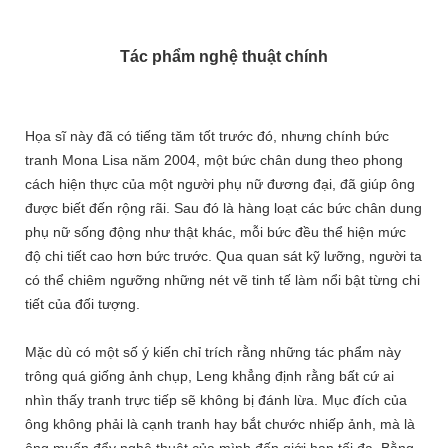
Tác phẩm nghệ thuật chính
Họa sĩ này đã có tiếng tăm tốt trước đó, nhưng chính bức
tranh Mona Lisa năm 2004, một bức chân dung theo phong
cách hiện thực của một người phụ nữ đương đại, đã giúp ông
được biết đến rộng rãi. Sau đó là hàng loạt các bức chân dung
phụ nữ sống động như thật khác, mỗi bức đều thể hiện mức
độ chi tiết cao hơn bức trước. Qua quan sát kỹ lưỡng, người ta
có thể chiêm ngưỡng những nét vẽ tinh tế làm nổi bật từng chi
tiết của đối tượng.
Mặc dù có một số ý kiến ​​chỉ trích rằng những tác phẩm này
trông quá giống ảnh chụp, Leng khẳng định rằng bất cứ ai
nhìn thấy tranh trực tiếp sẽ không bị đánh lừa. Mục đích của
ông không phải là cạnh tranh hay bắt chước nhiếp ảnh, mà là
ông muốn đẩy nghệ thuật của mình đến giới hạn tối đa. Bằng