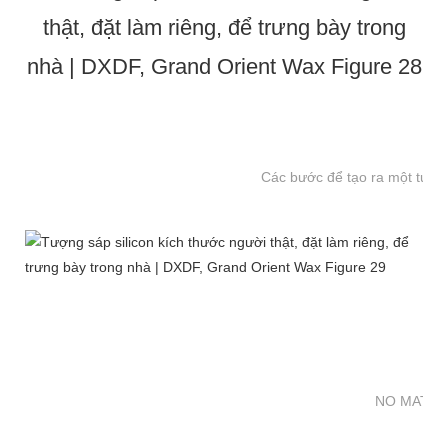
Các bước để tạo ra một tượng
NO MATTE