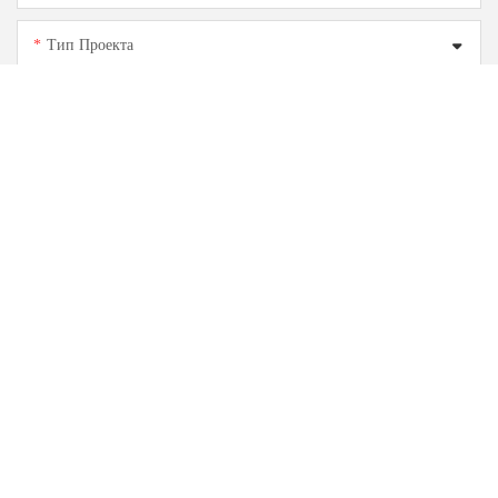
Тип Проекта
Бюджетный Диапазон
Содержание
Отправить Запрос Сейчас
Сопутствующие товары