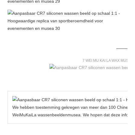
7 WEI MU KAI LA WAX MUSE
We hebben toestemming gekregen van meer dan 100 Chinese be
WeiMuKaiLa wassenbeeldenmusea. We hopen dat deze informat