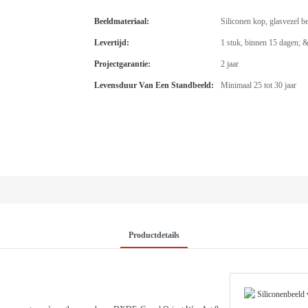
Beeldmateriaal:
Siliconen kop, glasvezel b
Levertijd:
1 stuk, binnen 15 dagen; &g
Projectgarantie:
2 jaar
Levensduur Van Een Standbeeld:
Minimaal 25 tot 30 jaar
Productdetails