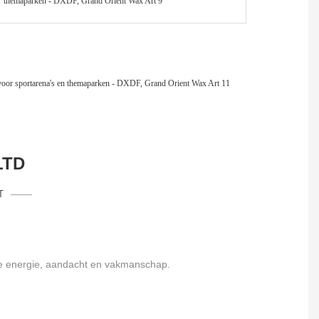
LTD
T
ve energie, aandacht en vakmanschap.