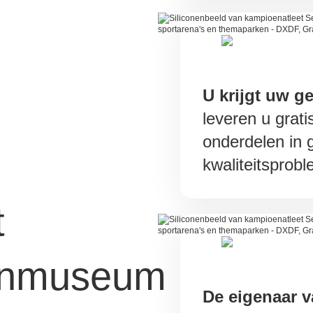
U krijgt uw ge
leveren u grat
onderdelen in 
kwaliteitsprob
t
enmuseum
De eigenaar v