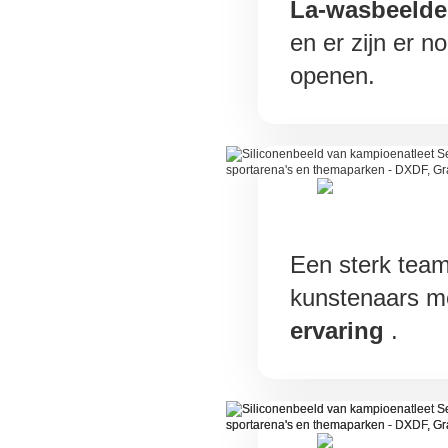
La-wasbeeld
en er zijn er 
openen.
Een sterk tea
kunstenaars m
ervaring
.