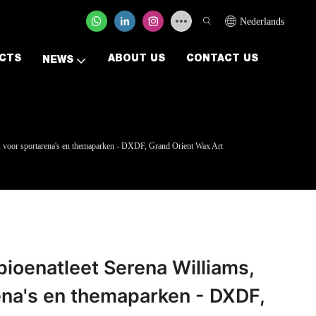
Nederlands
CTS
ABOUT US
CONTACT US
NEWS
1, voor sportarena's en themaparken - DXDF, Grand Orient Wax Art
ioenatleet Serena Williams,
rena's en themaparken - DXDF,