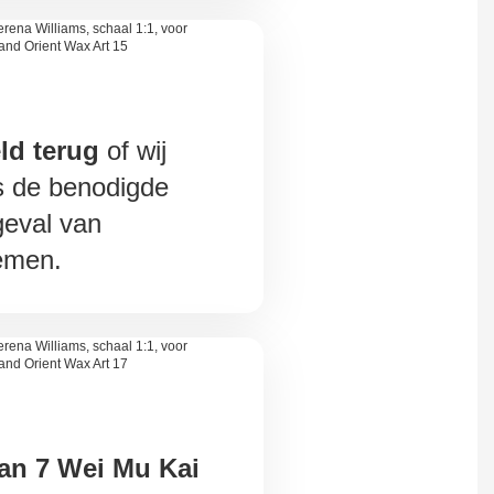
ld terug
of wij
is de benodigde
geval van
lemen.
an 7 Wei Mu Kai