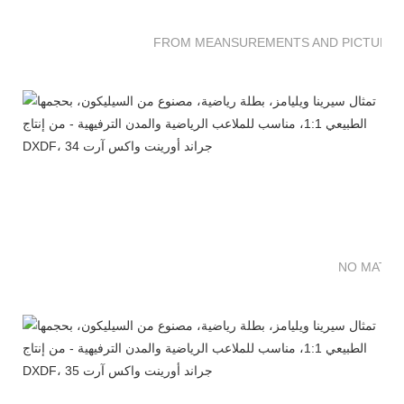
FROM MEANSUREMENTS AND PICTURES 
NO MATTE