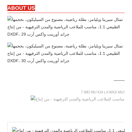
ABOUT US
7 WEI MU KAI LA WAX MUSE