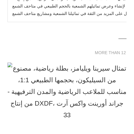
يح لإنشاء وعرض تماثيلهم الشمعية بالحجم الطبيعي في متاحف الشمع WeiMuKaiLa الخاصة بنا مجانًا، ونأمل أن تساعدك
MORE THAN 12 
MORE THAN 12 SC