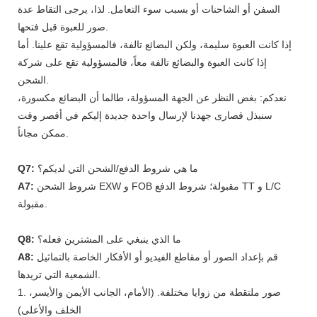
السفن أو الشاحنات أو بسبب سوء التعامل. لذا، يرجى التقاط عدة
صور للعبوة قبل فتحها.
إذا كانت العبوة سليمة، ولكن البضائع تالفة، فالمسؤولية تقع علينا. أما
إذا كانت العبوة والبضائع تالفة معاً، فالمسؤولية تقع على شركة
الشحن.
نعدكم: بغض النظر عن الجهة المسؤولة، طالما أن البضائع مكسورة،
سنبذل قصارى جهدنا لإرسال واحدة جديدة إليكم في أقصر وقت
ممكن مجاناً.
ما هي شروط الدفع/الشحن التي لديكم؟
Q7:
شروط الشحن EXW و FOB مقبولة؛ شروط الدفع TT و L/C
A7:
مقبولة.
ما الذي ينبغي على المشترين فعله؟
Q8:
قم بإعداد الصور أو مقاطع الفيديو أو الأفكار الخاصة بالتماثيل
A8:
الشمعية التي تريدها.
1. صور ملتقطة من زوايا مختلفة. (الأمام، الجانب الأيمن والأيسر،
الخلف والأعلى)