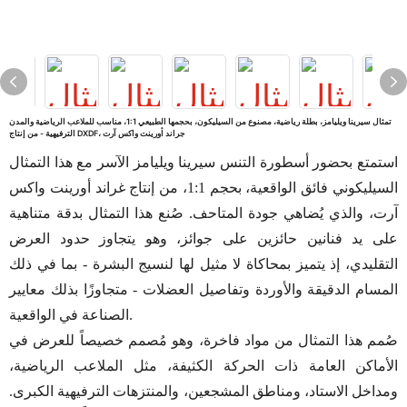
تمثال سيرينا ويليامز، بطلة رياضية، مصنوع من السيليكون، بحجمها الطبيعي 1:1، مناسب للملاعب الرياضية والمدن
الترفيهية - من إنتاج DXDF، جراند أورينت واكس آرت
استمتع بحضور أسطورة التنس سيرينا ويليامز الآسر مع هذا التمثال
السيليكوني فائق الواقعية، بحجم 1:1، من إنتاج غراند أورينت واكس
آرت، والذي يُضاهي جودة المتاحف. صُنع هذا التمثال بدقة متناهية
على يد فنانين حائزين على جوائز، وهو يتجاوز حدود العرض
التقليدي، إذ يتميز بمحاكاة لا مثيل لها لنسيج البشرة - بما في ذلك
المسام الدقيقة والأوردة وتفاصيل العضلات - متجاوزًا بذلك معايير
الصناعة في الواقعية.
صُمم هذا التمثال من مواد فاخرة، وهو مُصمم خصيصاً للعرض في
الأماكن العامة ذات الحركة الكثيفة، مثل الملاعب الرياضية،
ومداخل الاستاد، ومناطق المشجعين، والمنتزهات الترفيهية الكبرى.