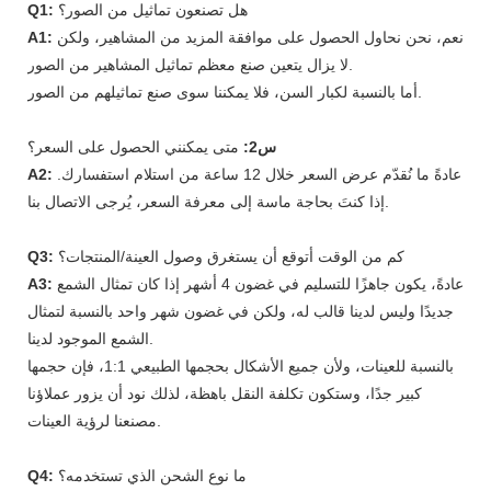
هل تصنعون تماثيل من الصور؟
Q1:
نعم، نحن نحاول الحصول على موافقة المزيد من المشاهير، ولكن
A1:
لا يزال يتعين صنع معظم تماثيل المشاهير من الصور.
أما بالنسبة لكبار السن، فلا يمكننا سوى صنع تماثيلهم من الصور.
س2:
متى يمكنني الحصول على السعر؟
عادةً ما نُقدّم عرض السعر خلال 12 ساعة من استلام استفسارك.
A2:
إذا كنتَ بحاجة ماسة إلى معرفة السعر، يُرجى الاتصال بنا.
كم من الوقت أتوقع أن يستغرق وصول العينة/المنتجات؟
Q3:
عادةً، يكون جاهزًا للتسليم في غضون 4 أشهر إذا كان تمثال الشمع
A3:
جديدًا وليس لدينا قالب له، ولكن في غضون شهر واحد بالنسبة لتمثال
الشمع الموجود لدينا.
بالنسبة للعينات، ولأن جميع الأشكال بحجمها الطبيعي 1:1، فإن حجمها
كبير جدًا، وستكون تكلفة النقل باهظة، لذلك نود أن يزور عملاؤنا
مصنعنا لرؤية العينات.
ما نوع الشحن الذي تستخدمه؟
Q4: