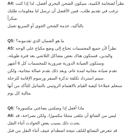
نظراً لضخامة الكمية، سيكون الشحن البحري أفضل، لذا إذا كنت
A4:
ترغب في تقديم طلب، فمن الأفضل أن ترسل لنا معلومات طلبك
مبكراً.
بالتأكيد، خدمة الشحن الجوي أو السريع تعمل.
ما هو الضمان الذي تقدمونه؟
Q5:
نظراً لأن جميع المجسمات تحتاج إلى وضع مكياج على الوجه
A5:
واليدين، فستكون هناك بعض مشاكل التلاشي بعد فترة طويلة،
وستكون الصيانة الدورية ضرورية للمجسمات كل 6 أشهر.
نقدم صيانة مجانية لمدة عام، وبعد ذلك نقدم عمالة مجانية، ولكن
سيتم استرداد تكلفة تذكرة السفر ورسوم الإقامة للرحلة.
سنعلم عملاءنا كيفية القيام بالاهتمام الروتيني بالتماثيل للتأكد من أنها
مثالية كل يوم.
ماذا أفعل إذا وصلتني بضاعتي مكسورة؟
Q6:
ليس من الشائع أن تتلقى منتجًا مكسورًا، ولكن بصراحة، قد
A6:
يحدث ذلك بسبب بعض الحوادث أثناء النقل.
قد تتعرض البضائع للتلف نتيجة اصطدام عنيف أثناء النقل من قبل