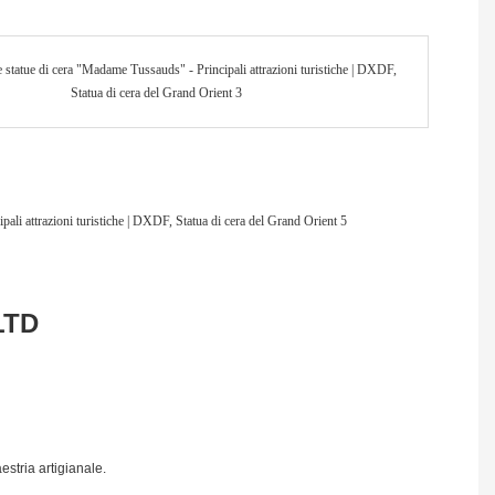
LTD
stria artigianale.