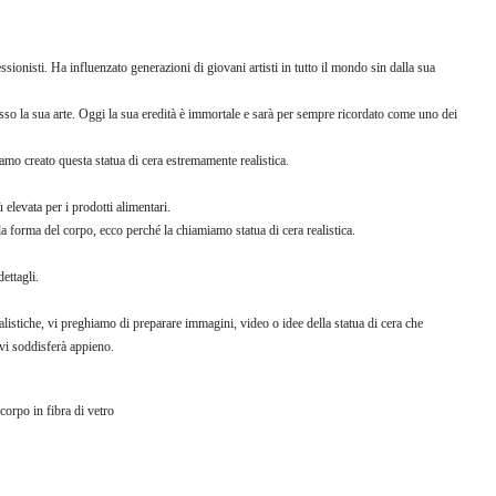
ionisti. Ha influenzato generazioni di giovani artisti in tutto il mondo sin dalla sua
o la sua arte. Oggi la sua eredità è immortale e sarà per sempre ricordato come uno dei
 creato questa statua di cera estremamente realistica.
ù elevata per i prodotti alimentari.
la forma del corpo, ecco perché la chiamiamo statua di cera realistica.
.
dettagli.
alistiche, vi preghiamo di preparare immagini, video o idee della statua di cera che
 vi soddisferà appieno.
 corpo in fibra di vetro