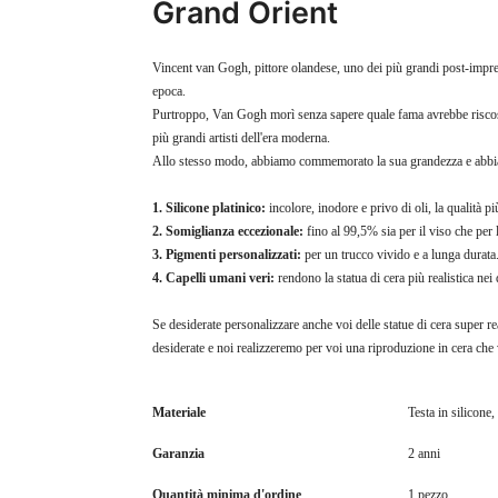
Grand Orient
Vincent van Gogh, pittore olandese, uno dei più grandi post-impress
epoca.
Purtroppo, Van Gogh morì senza sapere quale fama avrebbe riscoss
più grandi artisti dell'era moderna.
Allo stesso modo, abbiamo commemorato la sua grandezza e abbiamo
1. Silicone platinico:
incolore, inodore e privo di oli, la qualità pi
2. Somiglianza eccezionale:
fino al 99,5% sia per il viso che per 
3. Pigmenti personalizzati:
per un trucco vivido e a lunga durata
4. Capelli umani veri:
rendono la statua di cera più realistica nei 
Se desiderate personalizzare anche voi delle statue di cera super re
desiderate e noi realizzeremo per voi una riproduzione in cera che
Materiale
Testa in silicone,
Garanzia
2 anni
Quantità minima d'ordine
1 pezzo