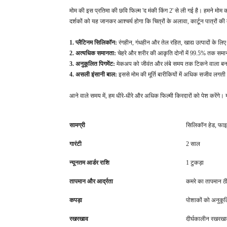
मोम की इस प्रतिमा की छवि फिल्म 'द मंकी किंग 2' से ली गई है। हमने मोम 
दर्शकों को यह जानकर आश्चर्य होगा कि चित्रों के अलावा, कार्टून पात्रों
1. प्लैटिनम सिलिकॉन:
रंगहीन, गंधहीन और तेल रहित, खाद्य उत्पादों के ल
2. अत्यधिक समानता:
चेहरे और शरीर की आकृति दोनों में 99.5% तक समानत
3. अनुकूलित पिगमेंट:
मेकअप को जीवंत और लंबे समय तक टिकने वाला बन
4. असली इंसानी बाल:
इससे मोम की मूर्ति बारीकियों में अधिक सजीव लगती
आने वाले समय में, हम धीरे-धीरे और अधिक फिल्मी किरदारों को पेश करेंगे। यदि
सामग्री
सिलिकॉन हेड, फाइ
गारंटी
2 साल
न्यूनतम आर्डर राशि
1 टुकड़ा
तापमान और आर्द्रता
कमरे का तापमान ठी
कपड़ा
पोशाकों को अनुकू
रखरखाव
दीर्घकालीन रखरख