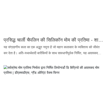
मिलती-जुलती है, जैसे कि डंबलडोर की पोशाक, चेहरे के भाव, दाढ़ी आदि। कस्टम
कपड़ों की सेवा भी उपलब्ध है। यदि आपके कोई अन्य प्रश्न हैं, तो कृपया हमसे संपर्क
करें। हमें आपके संदेश का इंतज़ार रहेगा।
प्रसिद्ध चार्ली चैपलिन की सिलिकॉन मोम की प्रतिमा - शानदार सजावट के लिए यथार्थवादी संग्रहणीय कलाकृति | ग्रैंड ओरिएंट मोम की प्रतिमा
यह संग्रहणीय कला का एक अद्भुत नमूना है जो महान कलाकार के व्यक्तित्व को जीवंत
कर देता है। अति-यथार्थवादी बारीकियों के साथ सावधानीपूर्वक निर्मित, यह आदमकद
प्रतिमा चैपलिन की विशिष्ट विशेषताओं और भावपूर्ण मुद्रा को दर्शाती है, जो इसे किसी भी
आलीशान सजावट के लिए एक आदर्श वस्तु बनाती है। चाहे संग्रहालयों, दीर्घाओं या
व्यक्तिगत संग्रहों के लिए हो, यह उत्कृष्ट मोम की प्रतिमा चर्चा का विषय बनने के साथ-
साथ क्लासिक सिनेमा को श्रद्धांजलि भी देती है। उच्च गुणवत्ता वाले सिलिकॉन से निर्मित
होने के कारण इसकी मजबूती सुनिश्चित है और साथ ही यह सजीव बनावट को भी
बरकरार रखती है, जिससे इसे विभिन्न स्थानों पर प्रदर्शित किया जा सकता है। फिल्म
इतिहास के एक अमर प्रतीक चार्ली चैपलिन के आकर्षण और करिश्मा से अपने स्थान को
और भी निखारें।