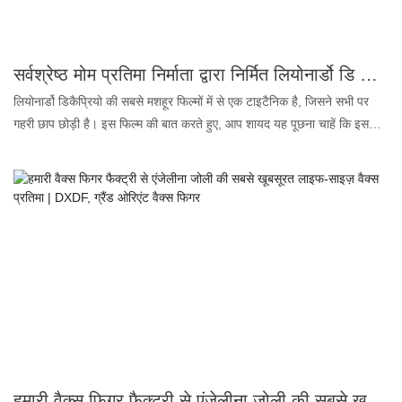
सर्वश्रेष्ठ मोम प्रतिमा निर्माता द्वारा निर्मित लियोनार्डो डि कैप्रियो की आदमकद मोम प्रतिमा | डीएक्सडीएफ, ग्रैंड ओरिएंट वैक्स फिगर
लियोनार्डो डिकैप्रियो की सबसे मशहूर फिल्मों में से एक टाइटैनिक है, जिसने सभी पर
गहरी छाप छोड़ी है। इस फिल्म की बात करते हुए, आप शायद यह पूछना चाहें कि इस
फिल्म में लियोनार्डो डिकैप्रियो की उम्र कितनी थी? तो जवाब है, युवा लियोनार्डो
डिकैप्रियो ने टाइटैनिक में काल्पनिक किरदार जैक डॉसन की भूमिका निभाते समय केवल
21 वर्ष की आयु का समय बिताया था। आजकल, दुनिया के सबसे प्रसिद्ध हॉलीवुड स्टार
के रूप में, लियोनार्डो डिकैप्रियो की कुल संपत्ति 30 करोड़ डॉलर है। प्रशंसकों को उन्हें
और अधिक वास्तविक रूप में देखने का मौका देने के लिए, आप उनकी विशेष रूप से
निर्मित मोम की प्रतिमा को देखना न भूलें। यह मोम की प्रतिमा बिल्कुल असली जैसी
दिखती है और इतनी ही लंबी है जितनी कि असली लियोनार्डो डिकैप्रियो। तो, लियोनार्डो
डिकैप्रियो और इस मोम की प्रतिमा की कुल ऊंचाई कितनी है? 6 फीट। यदि आपको
अपने मोम प्रोजेक्ट या संग्रहालय के लिए अनुकूलित ऊंचाई की आवश्यकता है, तो हमसे
संपर्क करें और हमें अधिक जानकारी दें। इस जीवन-आकार की मोम की प्रतिमा के कुछ
फायदे यहां दिए गए हैं।
हमारी वैक्स फिगर फैक्ट्री से एंजेलीना जोली की सबसे खूबसूरत लाइफ-साइज़ वैक्स प्रतिमा | DXDF, ग्रैंड ओरिएंट वैक्स फिगर