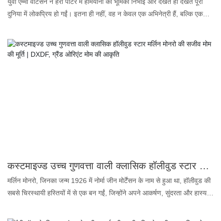
युवा एम्मा वाटसन ने हैरी पॉटर में हर्मियोनी की भूमिका निभाई और देखते ही देखते पूरी
दुनिया में लोकप्रिय हो गईं। इतना ही नहीं, वह न केवल एक अभिनेत्री हैं, बल्कि एक
नारीवादी कार्यकर्ता भी हैं, जिनके दुनिया भर में अनगिनत प्रशंसक हैं। हम उन्हें अन्य मोम
प्रतिमा निर्माताओं से कैसे अलग करें? यह वाकई चर्चा का विषय है। एम्मा वाटसन फिल्म
"ब्यूटी एंड द बीस्ट" (2017) में बेले नाम के किरदार में हैं - वह एकमात्र इंसान लड़की है
जिसने जादू के बाद से महल का दौरा किया है। एम्मा वाटसन की यह मोम प्रतिमा इस
किरदार की खूबसूरती को बखूबी दर्शाती है। ब्यूटी एंड द बीस्ट की पोशाक पहने एम्मा
वाटसन ने बेले के सारे आकर्षण और शालीनता को दर्शकों की उम्मीदों के अनुरूप प्रस्तुत
किया है। यह प्रिय 'सदियों पुरानी कहानी' मंच पर पहले कभी न देखे गए अंदाज में जीवंत
हो उठी है। क्या आप एम्मा वाटसन की मोम प्रतिमा या बेले की मोम प्रतिमा ढूंढ रहे हैं?
हमसे अभी संपर्क करें!
कस्टमाइज्ड उच्च गुणवत्ता वाली क्लासिक हॉलीवुड स्टार मर्लिन मोनरो की सजीव मोम की मूर्ति | DXDF, ग्रैंड ओरिएंट मोम की आकृति
मर्लिन मोनरो, जिनका जन्म 1926 में नोर्मा जीन मोर्टेंसन के नाम से हुआ था, हॉलीवुड की
सबसे चिरस्थायी हस्तियों में से एक बन गईं, जिन्होंने अपने आकर्षण, सुंदरता और हास्य
प्रतिभा के मिश्रण से दर्शकों को मंत्रमुग्ध कर दिया। युद्धोत्तर अमेरिका में ग्लैमरस सेक्स
सिंबल के रूप में मोनरो की भूमिका ने नारीत्व की नई परिभाषा दी। मोनरो की विरासत