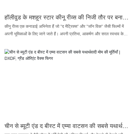
हॉलीवुड के मशहूर स्टार कीनू रीव्स की निजी तौर पर बनाई गई मोम की प्रतिमा | DXDF, ग्रैंड ओरिएंट वैक्स फिगर
कीनु रीव्स एक कनाडाई अभिनेता हैं जो "द मैट्रिक्स" और "जॉन विक" जैसी फिल्मों में
अपनी भूमिकाओं के लिए जाने जाते हैं। अपनी प्रतिभा, आकर्षण और सरल स्वभाव के
कारण उन्होंने बड़ी संख्या में प्रशंसक बनाए हैं। रीव्स को उनकी विविध भूमिकाओं और
अपने काम के प्रति समर्पण के लिए सराहा गया है। वे परोपकार और दूसरों के प्रति
दयालुता के लिए भी जाने जाते हैं। कुल मिलाकर, कीनु रीव्स मनोरंजन जगत में एक बेहद
सम्मानित और प्रतिष्ठित अभिनेता हैं।
चीन से ब्यूटी एंड द बीस्ट में एम्मा वाटसन की सबसे यथार्थवादी मोम की मूर्तियाँ | DXDF, ग्रैंड ओरिएंट वैक्स फिगर