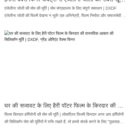
एंजेलीना जोली की मोम की मूर्ति | मोम संग्रहालय के लिए संपूर्ण समाधान | DXDF
एंजेलीना जोली की फिल्में देखना न भूलें! एक अभिनेत्री, फिल्म निर्माता और समाजसेवी के
रूप में, एंजेलीना जोली हॉलीवुड फिल्मों जैसे मिस्टर एंड मिसेज स्मिथ, गर्ल, इंटरप्टेड और
द टूरिस्ट में अपने काम के लिए प्रसिद्ध हैं। आप एंजेलीना जोली की कुल संपत्ति से भी
चकित रह जाएंगे - इस समय तक $120 मिलियन। प्रशंसकों को 2022 की एंजेलीना
जोली की सजीव छवि दिखाने के लिए, हमने वास्तविक जीवन के अनुपात पर आधारित
1:1 मोम की मूर्ति बनाई है। इसके बारे में एक संक्षिप्त परिचय: हमने एंजेलीना जोली के
सिग्नेचर रेड कार्पेट पोज़ को चुना है, जिसमें एक चमकदार हार और एक शानदार शाम का
गाउन उनकी अनूठी सुंदरता को दर्शाता है। इस मोम की मूर्ति की ऊंचाई 169 सेमी है, जो
एंजेलीना जोली की वास्तविक ऊंचाई के बिल्कुल बराबर है। यदि आप अपने मोम
संग्रहालय या प्रदर्शनी के लिए एक युवा और उत्कृष्ट एंजेलीना जोली की मोम की मूर्ति की
तलाश में हैं, तो सर्वोत्तम मूल्य और गुणवत्ता के लिए DXDF से संपर्क करें।
घर की सजावट के लिए हैरी पॉटर फिल्म के किरदार की वास्तविक आकार की सिलिकॉन मूर्ति | DXDF, ग्रैंड ओरिएंट वैक्स फिगर
फिल्म किरदार हर्मियोनी की मोम की मूर्ति | लोकप्रिय फिल्मी किरदार अगर आप हर्मियोनी
की सिलिकॉन मोम की मूर्तियों में रुचि रखते हैं, तो हमसे संपर्क करने के लिए "पूछताछ
भेजें" बटन पर क्लिक करें! 1. प्लैटिनम सिलिकॉन: रंगहीन, गंधहीन और तेल रहित, खाद्य