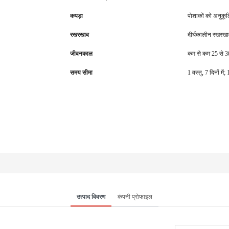
कपड़ा
पोशाकों को अनुकू
रखरखाव
दीर्घकालीन रखरख
जीवनकाल
कम से कम 25 से 30
समय सीमा
1 वस्तु, 7 दिनों म
उत्पाद विवरण
कंपनी प्रोफाइल