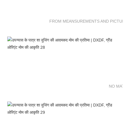
FROM MEANSUREMENTS AND PICTURES 
NO MATTE