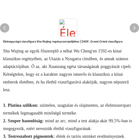
Életnagyságú viaszfigura Sha Wujing regényszereplőjéhez | DXDF, Grand Orient viaszfigura
Sha Wujing az egyik főszereplő a néhai Wu Cheng'en 1592-es kínai
klasszikus regényében, az Utazás a Nyugatra címűben, és annak számos
adaptációjában. Ő az, aki Xuanzang egész társaságának poggyászát cipeli.
Kétségtelen, hogy ez a karakter nagyon ismerős és klasszikus a kínai
emberek életében, és ha élethű viaszfigurává alakítják, nagyon népszerű
lesz.
1. Platina szilikon:
színtelen, szagtalan és olajmentes, az élelmiszeripari
termékek legmagasabb minőségű terméke.
2. Szuper hasonlóság:
mind az arc, mind a test alakja akár 99,5%-ban is
megegyezik, ezért nevezzük élethű viaszfigurának.
3. Testreszabott pigmentek:
élénk és tartós sminket eredményeznek.