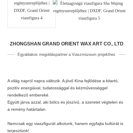
ZHONGSHAN GRAND ORIENT WAX ART CO., LTD
Egyablakos megoldáspartner a Viaszmúzeum projekthez
A világ napról napra változik. A jövő Kína fejlődése a kitartó,
pozitív energiával, tudatossággal és kézművességgel
rendelkező embereké.
Együtt járva azzal, aki bölcs és jószívű, a szeretet végtelen és
a remény határtalan.
Nemcsak egy viaszfigurát alkotunk, hanem egyfajta kultúrát is
terjesztünk!