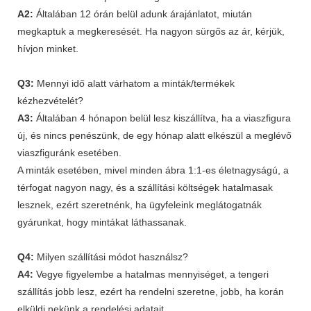
A2:
Általában 12 órán belül adunk árajánlatot, miután
megkaptuk a megkeresését. Ha nagyon sürgős az ár, kérjük,
hívjon minket.
Q3:
Mennyi idő alatt várhatom a minták/termékek
kézhezvételét?
A3:
Általában 4 hónapon belül lesz kiszállítva, ha a viaszfigura
új, és nincs penészünk, de egy hónap alatt elkészül a meglévő
viaszfiguránk esetében.
A minták esetében, mivel minden ábra 1:1-es életnagyságú, a
térfogat nagyon nagy, és a szállítási költségek hatalmasak
lesznek, ezért szeretnénk, ha ügyfeleink meglátogatnák
gyárunkat, hogy mintákat láthassanak.
Q4:
Milyen szállítási módot használsz?
A4:
Vegye figyelembe a hatalmas mennyiséget, a tengeri
szállítás jobb lesz, ezért ha rendelni szeretne, jobb, ha korán
elküldi nekünk a rendelési adatait.