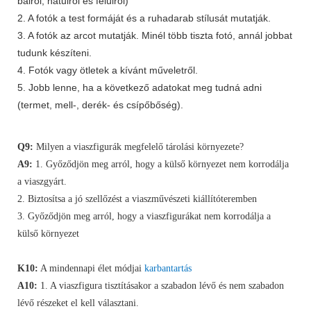
balról, hátulról és felülről)
2. A fotók a test formáját és a ruhadarab stílusát mutatják.
3. A fotók az arcot mutatják. Minél több tiszta fotó, annál jobbat
tudunk készíteni.
4. Fotók vagy ötletek a kívánt műveletről.
5. Jobb lenne, ha a következő adatokat meg tudná adni
(termet, mell-, derék- és csípőbőség).
Q9:
Milyen a viaszfigurák megfelelő tárolási környezete?
A9:
1. Győződjön meg arról, hogy a külső környezet nem korrodálja
a viaszgyárt.
2. Biztosítsa a jó szellőzést a viaszművészeti kiállítóteremben
3. Győződjön meg arról, hogy a viaszfigurákat nem korrodálja a
külső környezet
K10:
A mindennapi élet módjai
karbantartás
A10:
1. A viaszfigura tisztításakor a szabadon lévő és nem szabadon
lévő részeket el kell választani.