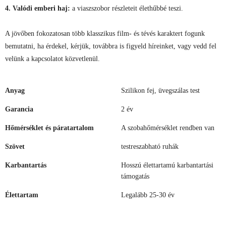
4. Valódi emberi haj:
a viaszszobor részleteit élethűbbé teszi.
A jövőben fokozatosan több klasszikus film- és tévés karaktert fogunk
bemutatni, ha érdekel, kérjük, továbbra is figyeld híreinket, vagy vedd fel
velünk a kapcsolatot közvetlenül.
Anyag
Szilikon fej, üvegszálas test
Garancia
2 év
Hőmérséklet és páratartalom
A szobahőmérséklet rendben van
Szövet
testreszabható ruhák
Karbantartás
Hosszú élettartamú karbantartási
támogatás
Élettartam
Legalább 25-30 év