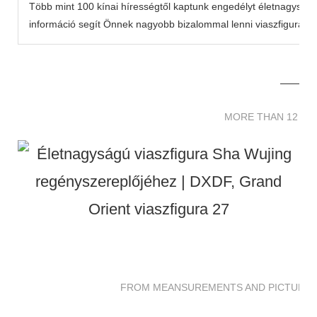
Több mint 100 kínai hírességtől kaptunk engedélyt életnagyságú
információ segít Önnek nagyobb bizalommal lenni viaszfiguráink 
MORE THAN 12 
MORE THAN 12 SC
FROM MEANSUREMENTS AND PICTURES 