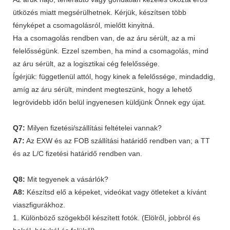
ütközés miatt megsérülhetnek. Kérjük, készítsen több
fényképet a csomagolásról, mielőtt kinyitná.
Ha a csomagolás rendben van, de az áru sérült, az a mi
felelősségünk. Ezzel szemben, ha mind a csomagolás, mind
az áru sérült, az a logisztikai cég felelőssége.
Ígérjük: függetlenül attól, hogy kinek a felelőssége, mindaddig,
amíg az áru sérült, mindent megteszünk, hogy a lehető
legrövidebb időn belül ingyenesen küldjünk Önnek egy újat.
Q7:
Milyen fizetési/szállítási feltételei vannak?
A7:
Az EXW és az FOB szállítási határidő rendben van; a TT
és az L/C fizetési határidő rendben van.
Q8:
Mit tegyenek a vásárlók?
A8:
Készítsd elő a képeket, videókat vagy ötleteket a kívánt
viaszfigurákhoz.
1. Különböző szögekből készített fotók. (Elölről, jobbról és