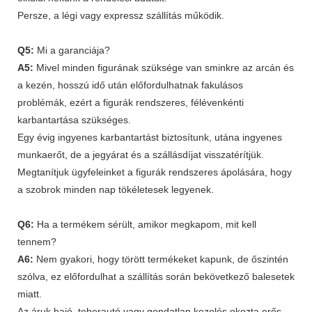
Persze, a légi vagy expressz szállítás működik.
Q5:
Mi a garanciája?
A5:
Mivel minden figurának szüksége van sminkre az arcán és
a kezén, hosszú idő után előfordulhatnak fakulásos
problémák, ezért a figurák rendszeres, félévenkénti
karbantartása szükséges.
Egy évig ingyenes karbantartást biztosítunk, utána ingyenes
munkaerőt, de a jegyárat és a szállásdíjat visszatérítjük.
Megtanítjuk ügyfeleinket a figurák rendszeres ápolására, hogy
a szobrok minden nap tökéletesek legyenek.
Q6:
Ha a termékem sérült, amikor megkapom, mit kell
tennem?
A6:
Nem gyakori, hogy törött termékeket kapunk, de őszintén
szólva, ez előfordulhat a szállítás során bekövetkező balesetek
miatt.
Az áruk hajó, teherautó vagy gondatlan kezelés okozta erős