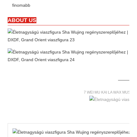
finomabb
ABOUT US
7 WEI MU KAI LA WAX MUSE