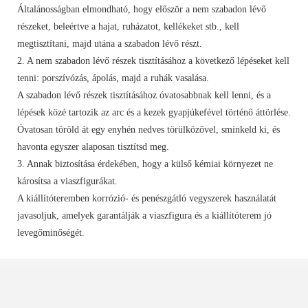
Általánosságban elmondható, hogy először a nem szabadon lévő
részeket, beleértve a hajat, ruházatot, kellékeket stb., kell
megtisztítani, majd utána a szabadon lévő részt.
2. A nem szabadon lévő részek tisztításához a következő lépéseket kell
tenni: porszívózás, ápolás, majd a ruhák vasalása.
A szabadon lévő részek tisztításához óvatosabbnak kell lenni, és a
lépések közé tartozik az arc és a kezek gyapjúkefével történő áttörlése.
Óvatosan töröld át egy enyhén nedves törülközővel, sminkeld ki, és
havonta egyszer alaposan tisztítsd meg.
3. Annak biztosítása érdekében, hogy a külső kémiai környezet ne
károsítsa a viaszfigurákat.
A kiállítóteremben korrózió- és penészgátló vegyszerek használatát
javasoljuk, amelyek garantálják a viaszfigura és a kiállítóterem jó
levegőminőségét.