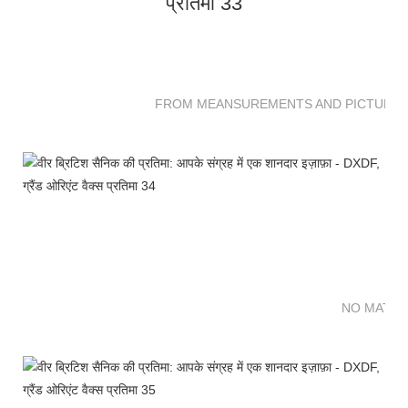
FROM MEANSUREMENTS AND PICTURES 
NO MATTE