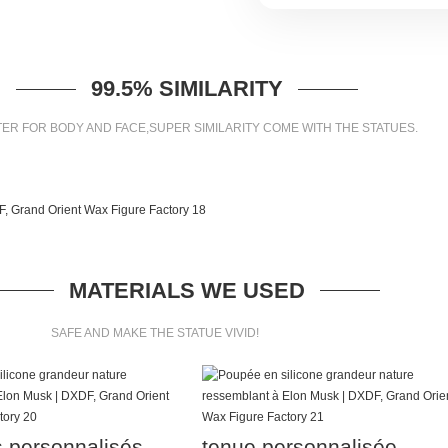
99.5% SIMILARITY
ER FOR BODY AND FACE,SUPER SIMILARITY COME WITH THE STATUES.
MATERIALS WE USED
SAFE AND MAKE THE STATUE VIVID!
 personnalisés
tenue personnalisée