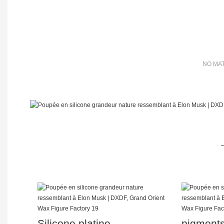
NO MAT
Silicone platine
pigments