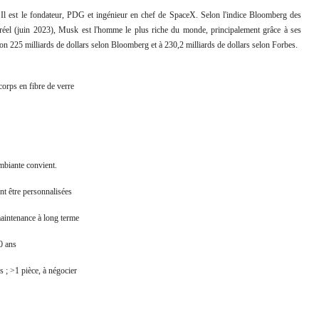
 Il est le fondateur, PDG et ingénieur en chef de SpaceX. Selon l'indice Bloomberg des
s réel (juin 2023), Musk est l'homme le plus riche du monde, principalement grâce à ses
ron 225 milliards de dollars selon Bloomberg et à 230,2 milliards de dollars selon Forbes.
 corps en fibre de verre
mbiante convient.
nt être personnalisées
maintenance à long terme
0 ans
s ; >1 pièce, à négocier