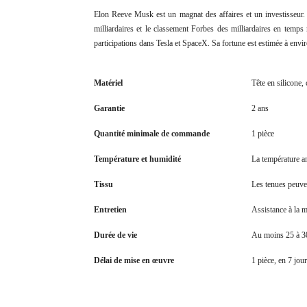
Elon Reeve Musk est un magnat des affaires et un investisseur.
milliardaires et le classement Forbes des milliardaires en temp
participations dans Tesla et SpaceX. Sa fortune est estimée à envi
Matériel
Tête en silicone,
Garantie
2 ans
Quantité minimale de commande
1 pièce
Température et humidité
La température a
Tissu
Les tenues peuve
Entretien
Assistance à la 
Durée de vie
Au moins 25 à 3
Délai de mise en œuvre
1 pièce, en 7 jour