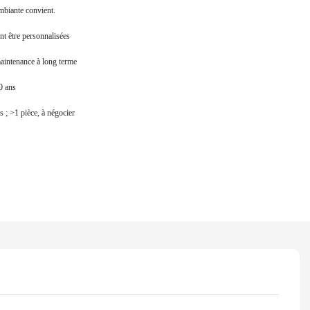
mbiante convient.
nt être personnalisées
maintenance à long terme
0 ans
s ; >1 pièce, à négocier