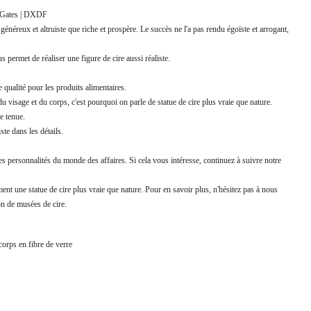
ll Gates | DXDF
énéreux et altruiste que riche et prospère. Le succès ne l'a pas rendu égoïste et arrogant,
permet de réaliser une figure de cire aussi réaliste.
e qualité pour les produits alimentaires.
 visage et du corps, c'est pourquoi on parle de statue de cire plus vraie que nature.
e tenue.
ste dans les détails.
 personnalités du monde des affaires. Si cela vous intéresse, continuez à suivre notre
nt une statue de cire plus vraie que nature. Pour en savoir plus, n'hésitez pas à nous
on de musées de cire.
 corps en fibre de verre