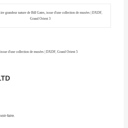
LTD
oir-faire.