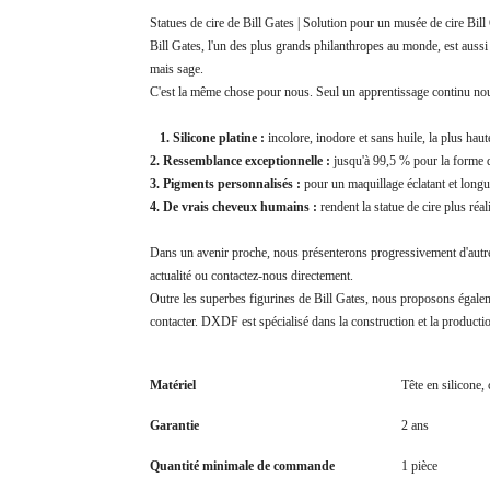
Statues de cire de Bill Gates | Solution pour un musée de cire Bi
Bill Gates, l'un des plus grands philanthropes au monde, est aussi g
mais sage.
C'est la même chose pour nous. Seul un apprentissage continu nous 
1. Silicone platine :
incolore, inodore et sans huile, la plus haut
2. Ressemblance exceptionnelle :
jusqu'à 99,5 % pour la forme du
3. Pigments personnalisés :
pour un maquillage éclatant et longu
4. De vrais cheveux humains :
rendent la statue de cire plus réali
Dans un avenir proche, nous présenterons progressivement d'autres
actualité ou contactez-nous directement.
Outre les superbes figurines de Bill Gates, nous proposons égaleme
contacter. DXDF est spécialisé dans la construction et la producti
Matériel
Tête en silicone,
Garantie
2 ans
Quantité minimale de commande
1 pièce