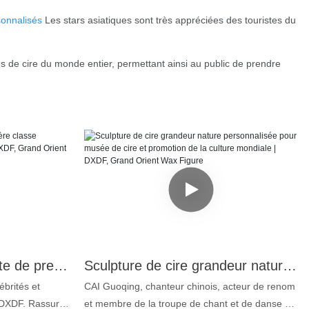
sonnalisés
Les stars asiatiques sont très appréciées des touristes du
s de cire du monde entier, permettant ainsi au public de prendre
Sculpture en cire réaliste de première classe représentant un maître de kung-fu | DXDF, Grand Orient Wax Figure
Sculpture de cire grandeur nature personnalisée pour musée de cire et promotion de la culture mondiale | DXDF, Grand Orient Wax Figure
ébrités et
CAI Guoqing, chanteur chinois, acteur de renom
 DXDF. Rassurez-
et membre de la troupe de chant et de danse du