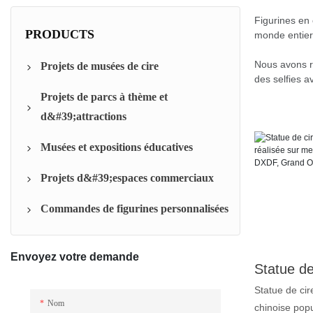
Figurines en 
PRODUCTS
monde entier,
Nous avons ré
Projets de musées de cire
des selfies a
Projets de parcs à thème et
Musées de cire de célébrités
d&#39;attractions
Musées de cire culturels et artistiques
Musées et expositions éducatives
Sculptures d&#39;animaux scéniques
Projets d&#39;espaces commerciaux
Culture populaire et attractions ACG
Projets d&#39;arènes sportives
Commandes de figurines personnalisées
Expositions du Musée des sciences et
Vitrines de magasins
des technologies
Installations dans les centres
Commissions privées VIP
Envoyez votre demande
Musées du patrimoine culturel et de
commerciaux
l&#39;histoire
Statue de cir
Nom
chinoise popu