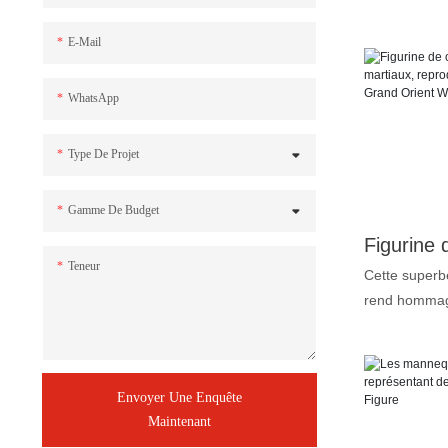
une statue de
sur le bouto
E-Mail
nous contacter
inodore et sa
WhatsApp
supérieure. 
jusqu’à 99,5 
Type De Projet
corps, ce qui
3. Pigments 
Gamme De Budget
éclatant et d
un réalisme 
Teneur
Grand Orient 
Cette superb
silicone gran
rend hommage
dans l’art de 
martiaux les
solutions co
époque. Réali
de cire à l’in
exceptionnel,
statue, vous
Envoyer Une Enquête
victorieux de
détails d’une
Maintenant
tenue signatu