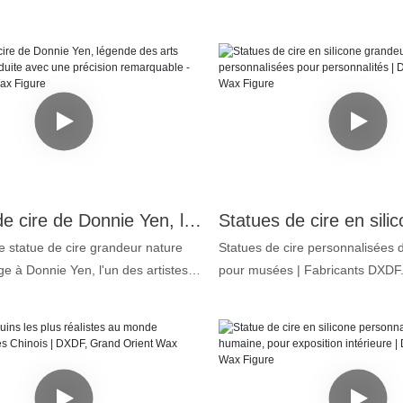
 cire en silicone de Yu Nan, cliquez
vous, elles pratiquent le Wing Ch
n « Envoyer une demande » pour
martial chinois traditionnel. Ces 
 ! 1. Silicone platine : incolore,
plus vraies que nature semblent 
ns huile, de qualité alimentaire
personnes. C'est vraiment incr
2. Ressemblance exceptionnelle :
est-ce possible ? 1. Silicone plat
% pour la forme du visage et du
inodore et sans huile, de qualité
 lui confère un réalisme saisissant.
supérieure. 2. Ressemblance exc
personnalisés : pour un maquillage
jusqu'à 99,5 % pour le visage et 
urable. 4. Cheveux humains : pour
leur appellation de statues de ci
Figurine de cire de Donnie Yen, légende des arts martiaux, reproduite avec une précision remarquable - Grand Orient Wax Figure
encore plus poussé. La société
que nature. 3. Pigments personn
Wax Art a réalisé cette sculpture en
maquillage éclatant et durable.
e statue de cire grandeur nature
Statues de cire personnalisées d
deur nature de Yu Nan. Spécialisée
humains naturels : pour un réal
 à Donnie Yen, l'un des artistes
pour musées | Fabricants DXDF
la cire en silicone, elle propose des
poussé. Si vous souhaitez égal
 plus emblématiques de notre
ceux qui ont été stupéfaits en d
mplètes pour les projets de musées
statues de cire ultra-réalistes p
sée avec un souci du détail
statue de cire plus vraie que nat
ternational. En observant cette
veuillez nous fournir des photos
 elle capture à merveille le sourire
trompé plus d'un observateur. G
 pourrez admirer de nombreux
vos idées. Nous créerons pour v
 Donnie, sa posture puissante et sa
détails, on croirait voir une vrai
 grande finesse.
parfaite. Fabricant de statues de
re. Fabriquée à partir de matériaux
Comment est-ce possible ? 1. Sil
célébrités de renom ! En choisi