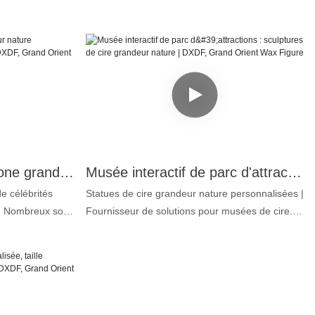
un, notre art
département des affaires politiques de la
statues de cire
Commission militaire centrale, est une
être de vraies
personnalité fascinante. Sa voix est magnifique,
oyable ! Comment
c'est pourquoi nous avons souhaité créer une
ine : incolore,
statue de cire plus vraie que nature. 1. Silicone
 alimentaire
platine : incolore, inodore et sans huile, de
eptionnelle :
qualité alimentaire supérieure. 2. Ressemblance
le corps, d'où
exceptionnelle : jusqu'à 99,5 % pour le visage et
re plus vraies
le corps, ce qui nous permet de parler de statue
Statues de cire en silicone grandeur nature personnalisées pour personnalités | DXDF, Grand Orient Wax Figure
Musée interactif de parc d'attractions : sculptures de cire grandeur nature | DXDF, Grand Orient Wax Figure
alisés : pour un
de cire plus vraie que nature. 3. Pigments
 4. Cheveux
personnalisés : pour un maquillage éclatant et
e célébrités
Statues de cire grandeur nature personnalisées |
isme encore plus
durable. 4. Cheveux humains naturels : pour un
. Nombreux sont
Fournisseur de solutions pour musées de cire.
ement des
réalisme encore plus poussé. Si vous souhaitez
écouvrant cette
Zhang Jizhong est un producteur, réalisateur,
ersonnalisées,
également une statue de cire ultra-réaliste
ure. Elle a
professeur et scénariste chinois. Il est reconnu
, des vidéos ou
personnalisée, veuillez nous fournir des photos,
râce à tous les
comme l'un des producteurs de télévision les
ous une réplique
des vidéos ou vos idées. Nous créerons pour
e personne.
plus importants de Chine. Grâce à chaque
 cire de
vous une réplique parfaite.
icone platine :
cheveu et chaque détail de sa barbe, on croirait
ssant DXDF, vous