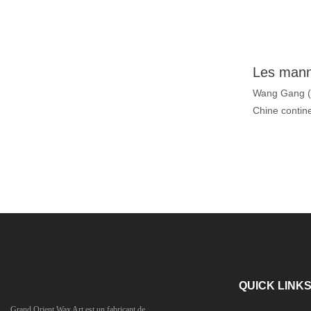
de haute qual
peau réaliste
réalisme sais
maîtresse idé
fans. Exposé
un dojo, cett
Wang Gang (a
seulement u
Chine contine
l'héritage de
sa posture, 
inspirant de
parvenons-no
les arts mar
mérite d'être 
posséder un 
inodore et sa
cette statue 
supérieure. 
jusqu'à 99,5 
l'appellation
nature ». 3. 
maquillage é
humains natu
QUICK LINK
poussé. Si v
Grand Orient Wax Art est un fabricant de