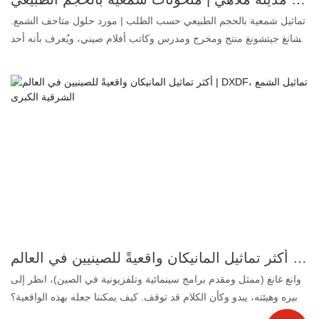
تماثيل شمعية بالحجم الطبيعي حسب الطلب | مورد حلول متاحف الشمع.
تشانغ جيتشونغ منتج ومخرج ومدرس وكاتب أفلام صيني، ويُعرف بأنه أحد
أبرز منتجي التلفزيون في الصين. بفضل أدق تفاصيل شعره ولحيته، يبدو
تمثاله وكأنه تشانغ حقيقي، فكيف نصنعه؟ 1. سيليكون بلاتيني: عديم اللون
والرائحة والزيوت، وهو أعلى درجة جودة للمنتجات الغذائية. 2. تشابه
فائق: يصل تشابهه مع الوجه والجسم إلى 99.5%، ولذلك يُطلق عليه تمثال
شمعي واقعي. 3. أصباغ مُخصصة: تجعل المكياج نابضًا بالحياة ويدوم
طويلًا. 4. شعر بشري حقيقي: يُضفي على التمثال الشمعي مزيدًا من
الواقعية في التفاصيل. إذا كنتم ترغبون أيضًا في تصميم تماثيل شمعية
فائقة الواقعية حسب الطلب، يُرجى تجهيز الصور أو مقاطع الفيديو أو
الأفكار الخاصة بالتماثيل التي ترغبون بها، وسنصنع لكم تمثالًا شمعيًا
يُرضيكم تمامًا. تُقدم DXDF خدمة متكاملة لإنتاج تماثيل شمعية بالحجم
الطبيعي، وتوفر حلًا شاملًا لمتاحف الشمع الخاصة بكم. سيليكون بلاتيني.
تواصلوا معنا الآن!
أكثر تماثيل المانيكان واقعيةً للصينيين في العالم | DXDF، تماثيل الشمع الشرقية الكبرى
وانغ غانغ (ممثل ومقدم برامج سينمائية وتلفزيونية في الصين)، انظر إلى
تعابيره وهيئته، يبدو وكأن الكلام قد توقف. كيف يمكننا جعله بهذه الواقعية؟
هذا موضوع يستحق النقاش. 1. سيليكون بلاتيني: عديم اللون والرائحة