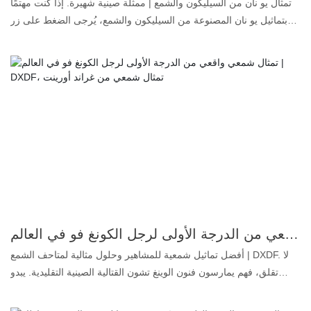
تمثال يو نان من السيليكون والشمع | ممثلة صينية شهيرة. إذا كنت مهتمًا
بتماثيل يو نان المصنوعة من السيليكون والشمع، يُرجى الضغط على زر
"إرسال استفسار" للتواصل معنا الآن! 1. سيليكون بلاتيني: عديم اللون
والرائحة والزيوت، وهو أعلى درجة جودة للمنتجات الغذائية. 2. تشابه
فائق: يصل تشابه شكل الوجه والجسم إلى 99.5%، ولذلك يُطلق عليه
تمثال شمعي واقعي. 3. أصباغ مُخصصة: تجعل المكياج نابضًا بالحياة ويدوم
طويلًا. 4. شعر بشري حقيقي: يجعل التمثال الشمعي أكثر واقعية في
التفاصيل. قامت شركة جراند أورينت واكس آرت بصنع تمثال يو نان
بالحجم الطبيعي المصنوع من السيليكون والشمع، وهي شركة متخصصة
في فن السيليكون والشمع تُقدم حلولًا متكاملة لمشاريع متاحف الشمع
على مستوى العالم. من خلال تأمل هذا التمثال الشمعي، يُمكنك ملاحظة
العديد من التفاصيل الدقيقة.
تمثال شمعي واقعي من الدرجة الأولى لرجل الكونغ فو في العالم | DXDF، تمثال شمعي من غراند أورينت
أفضل تماثيل شمعية للمشاهير وحلول مثالية لمتاحف الشمع | DXDF. لا
تقلق، فهم يمارسون فنون الوينغ تشون القتالية الصينية التقليدية. يبدو
التمثال الشمعي واقعيًا وكأنه شخص حقيقي. إنه لأمر مذهل حقًا. كيف تم
ذلك؟ 1. سيليكون بلاتيني: عديم اللون والرائحة والزيوت، وهو أعلى درجة