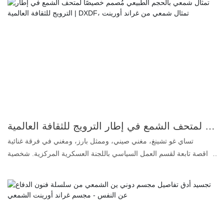
جودة للمنتجات الغذائية. 2. تشابه فائق: يصل تشابه شكل الوجه والجسم
إلى 99.5%، ولهذا السبب نطلق عليه تمثالًا شمعيًا واقعيًا. 3. أصباغ
مخصصة: تجعل المكياج نابضًا بالحياة ويدوم طويلًا. 4. شعر بشري حقيقي:
يجعل التمثال الشمعي أكثر واقعية في التفاصيل. إذا كنت ترغب أيضًا في
تصميم تماثيل شمعية فائقة الواقعية، فيُرجى تجهيز الصور أو مقاطع
الفيديو أو الأفكار الخاصة بالتماثيل الشمعية التي تريدها، وسنصنع لك تمثالًا
شمعيًا يُرضيك تمامًا. أفضل مصنّع لتماثيل شمعية للمشاهير! باختيارك
DXDF، ستحصل على تماثيل شمعية بتشابه يصل إلى 99.5%. نقدم حلولًا
متكاملة لمتحف الشمع الخاص بك!
تمثال شمعي بالحجم الطبيعي مُصمم خصيصًا لمتحف الشمع في إطار الترويج للثقافة العالمية | DXDF، تمثال شمعي من غراند أورينت
تساي غو تشينغ، مغني صيني، وممثل بارز، ومغني في فرقة غنائية
وراقصة تابعة لقسم العمل السياسي باللجنة العسكرية المركزية. شخصية
مميزة، وصوته رائع، لذا نرغب في صنع تمثال شمعي نابض بالحياة له. 1.
سيليكون بلاتيني: عديم اللون والرائحة والزيوت، وهو أعلى درجة جودة
للمنتجات الغذائية. 2. تشابه فائق: يصل تشابهه مع شكل الوجه والجسم
إلى 99.5%، ولذلك يُطلق عليه تمثال شمعي نابض بالحياة. 3. أصباغ
مُخصصة: تجعل المكياج نابضًا بالحياة ويدوم طويلًا. 4. شعر بشري حقيقي: