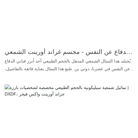
يضفي على التمثال الشمعي مزيدًا من الواقعية في التفاصيل. إذا كنتم
ترغبون أيضًا في تصميم تماثيل شمعية فائقة الواقعية، يُرجى تجهيز الصور
أو مقاطع الفيديو أو الأفكار الخاصة بالتمثال الذي ترغبون به، وسنصنع لكم
تمثالًا شمعيًا يُرضيكم تمامًا.
تجسيد أدق تفاصيل مجسم دوني ين الشمعي من سلسلة فنون الدفاع عن النفس - مجسم غراند أورينت الشمعي
يُجسّد هذا التمثال الشمعي المذهل بالحجم الطبيعي أحد أبرز فناني الدفاع
عن النفس في عصرنا، دوني ين. صُنع هذا التمثال بعناية فائقة بالتفاصيل،
ليُجسّد ابتسامة دوني الساحرة، ووقفته القوية، وزيّه المميز. مصنوع من
مواد عالية الجودة، ويُظهر ملمسًا واقعيًا للبشرة وتعبيرات وجه نابضة
بالحياة، مما يجعله قطعة مركزية مثالية لهواة الجمع والمعجبين على حد
سواء. سواء عُرض في المنزل أو المكتب أو استوديو فنون الدفاع عن
النفس، فإن هذه القطعة الرائعة لا تُعدّ فقط تكريمًا مميزًا لإرث دوني ين،
بل تُشكّل أيضًا تذكيرًا مُلهمًا بالتفاني والتميز في فنون الدفاع عن النفس. لا
تفوّت فرصة اقتناء قطعة من تاريخ السينما مع هذا التمثال الشمعي
الاستثنائي.