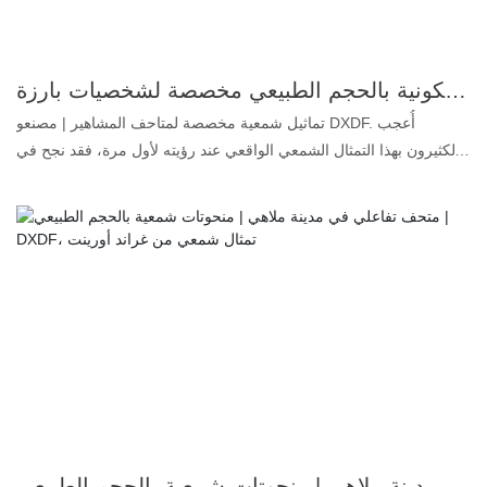
تماثيل شمعية سيليكونية بالحجم الطبيعي مخصصة لشخصيات بارزة | DXDF، جراند أورينت واكس فيجر
تماثيل شمعية مخصصة لمتاحف المشاهير | مصنعو DXDF. أُعجب
الكثيرون بهذا التمثال الشمعي الواقعي عند رؤيته لأول مرة، فقد نجح في
خداع الكثيرين. بفضل جميع تفاصيله، يبدو وكأنه شخص حقيقي يقف
أمامك. كيف نصنعه؟ 1. سيليكون بلاتيني: عديم اللون والرائحة والزيوت،
وهو أعلى درجة جودة للمنتجات الغذائية. 2. تشابه فائق: يصل تشابهه مع
شكل الوجه والجسم إلى 99.5%، ولذلك يُطلق عليه اسم تمثال شمعي
واقعي. 3. أصباغ مخصصة: تجعل المكياج نابضًا بالحياة ويدوم طويلًا. 4.
شعر بشري حقيقي: يضفي على التمثال الشمعي مزيدًا من الواقعية في
التفاصيل. إذا كنت ترغب أيضًا في تصميم تماثيل شمعية فائقة الواقعية،
يُرجى تجهيز الصور أو مقاطع الفيديو أو الأفكار الخاصة بالتمثال الذي
تريده، وسنصنع لك تمثالًا شمعيًا يُرضيك تمامًا. هل ترغب في إنشاء متحف
شمعي ولكنك لا تعرف ماذا تفعل؟ تواصل مع DXDF. نوفر تماثيل شمعية
متنوعة لمتاحف المشاهير مصنوعة من سيليكون غذائي! اطلب الآن!
متحف تفاعلي في مدينة ملاهي | منحوتات شمعية بالحجم الطبيعي | DXDF، تمثال شمعي من غراند أورينت