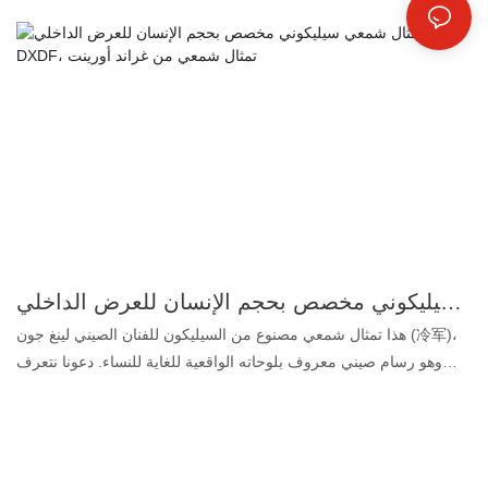
والزيوت، وهو أعلى درجة جودة للمنتجات الغذائية. 2. تشابه فائق: يصل
تشابهه مع شكل الوجه والجسم إلى 99.5%، ولهذا السبب نطلق عليه
تمثال شمعي واقعي. 3. أصباغ مخصصة: تجعل المكياج نابضًا بالحياة ويدوم
طويلًا. 4. شعر بشري حقيقي: يجعل التمثال الشمعي أكثر واقعية في
التفاصيل. إذا كنت ترغب أيضًا في تصميم تماثيل شمعية فائقة الواقعية،
يُرجى تجهيز الصور أو مقاطع الفيديو أو الأفكار الخاصة بالتمثال الذي
تريده، وسنصنع لك تمثالًا شمعيًا يُرضيك تمامًا.
تمثال شمعي سيليكوني مخصص بحجم الإنسان للعرض الداخلي | DXDF، تمثال شمعي من غراند أورينت
هذا تمثال شمعي مصنوع من السيليكون للفنان الصيني لينغ جون (冷军)،
وهو رسام صيني معروف بلوحاته الواقعية للغاية للنساء. دعونا نتعرف
عليه أكثر: لينغ جون، المولود عام 1963، فنان صيني مرموق، تتميز أعماله
الفنية بجودة واقعية تُشبه الصور الفوتوغرافية. ينحدر من مقاطعة
سيتشوان في الصين، وحصل على شهادته من كلية المعلمين في هانكو،
ووهان، التابعة لقسم الفنون. يشغل حاليًا منصب رئيس أكاديمية ووهان